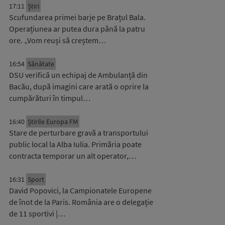
17:11
Știri
Scufundarea primei barje pe Brațul Bala.
Operațiunea ar putea dura până la patru
ore. „Vom reuși să creștem…
16:54
Sănătate
DSU verifică un echipaj de Ambulanță din
Bacău, după imagini care arată o oprire la
cumpărături în timpul…
16:40
Știrile Europa FM
Stare de perturbare gravă a transportului
public local la Alba Iulia. Primăria poate
contracta temporar un alt operator,…
16:31
Sport
David Popovici, la Campionatele Europene
de înot de la Paris. România are o delegație
de 11 sportivi |…