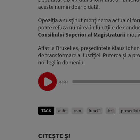
aceste numiri doar o dată.
Opoziţia a susţinut menţinerea actualei for
poate refuza numirea în funcţiile de condu
Consiliului Superior al Magistraturii
motive
Aflat la Bruxelles, președintele Klaus Iohann
de transformare a Justiției. Puterea și-a pr
noi legi în domeniu.
Audio
Player
00:00
TAGS
alde
csm
functii
iccj
presedint
CITEȘTE ȘI