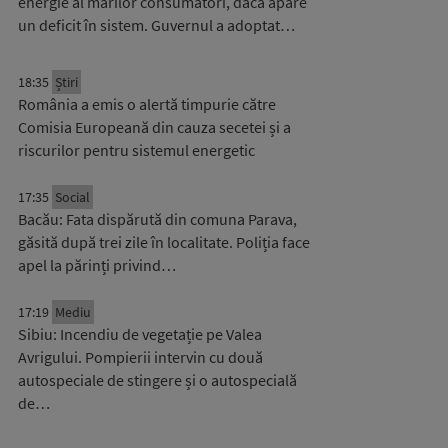
energie al marilor consumatori, dacă apare
un deficit în sistem. Guvernul a adoptat…
18:35
Știri
România a emis o alertă timpurie către
Comisia Europeană din cauza secetei și a
riscurilor pentru sistemul energetic
17:35
Social
Bacău: Fata dispărută din comuna Parava,
găsită după trei zile în localitate. Poliția face
apel la părinți privind…
17:19
Mediu
Sibiu: Incendiu de vegetație pe Valea
Avrigului. Pompierii intervin cu două
autospeciale de stingere și o autospecială
de…