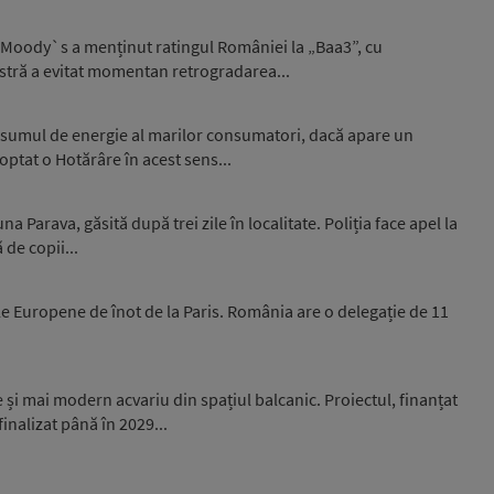
 Moody`s a menținut ratingul României la „Baa3”, cu
stră a evitat momentan retrogradarea...
nsumul de energie al marilor consumatori, dacă apare un
optat o Hotărâre în acest sens...
 Parava, găsită după trei zile în localitate. Poliția face apel la
 de copii...
e Europene de înot de la Paris. România are o delegație de 11
și mai modern acvariu din spațiul balcanic. Proiectul, finanțat
inalizat până în 2029...