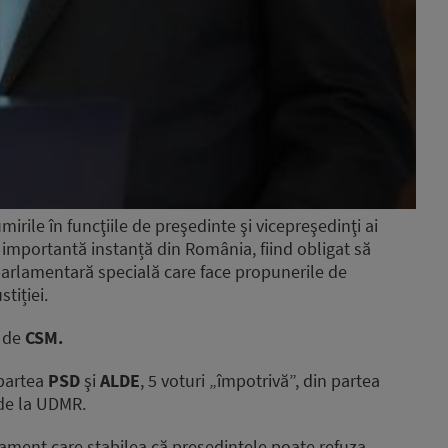
irile în funcţiile de preşedinte şi vicepreşedinţi ai
 importantă instanță din România, fiind obligat să
parlamentară specială care face propunerile de
tiției.
 de
CSM.
 partea
PSD
şi
ALDE
, 5 voturi „împotrivă”, din partea
e la UDMR.
ment care stabilea că preşedintele poate refuza