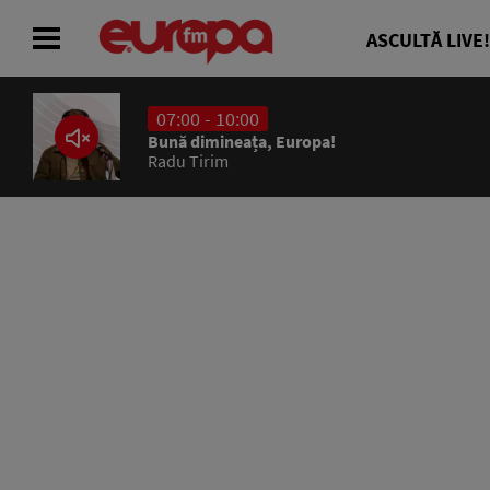
ASCULTĂ LIVE!
07:00 - 10:00
ACASĂ
Bună dimineața, Europa!
Radu Tirim
ȘTIRI
RADIO
CONCURSURI
PODCAST
ASCULTĂ LIVE