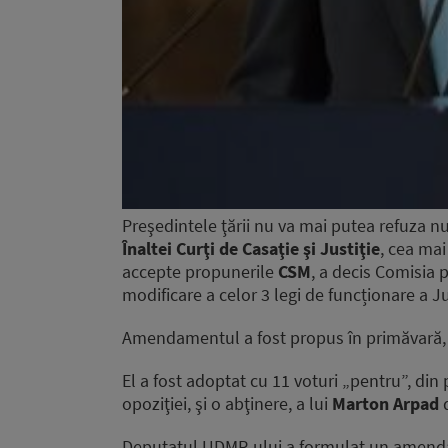
Preşedintele ţării nu va mai putea refuza num
Înaltei Curţi de Casaţie şi Justiţie
, cea mai
accepte propunerile
CSM
, a decis Comisia 
modificare a celor 3 legi de funcționare a Jus
Amendamentul a fost propus în primăvară,
El a fost adoptat cu 11 voturi „pentru”, din
opoziţiei, şi o abţinere, a lui
Marton Arpad
d
Deputatul UDMR-ului a formulat un amenda