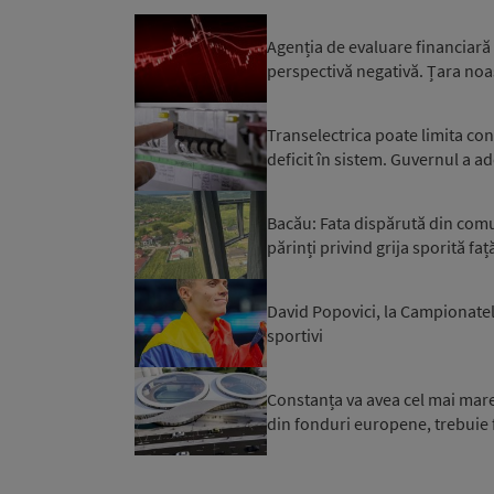
Agenția de evaluare financiară
perspectivă negativă. Țara noa
Transelectrica poate limita co
deficit în sistem. Guvernul a ad
Bacău: Fata dispărută din comuna
părinți privind grija sporită față
David Popovici, la Campionatel
sportivi
Constanța va avea cel mai mare 
din fonduri europene, trebuie f