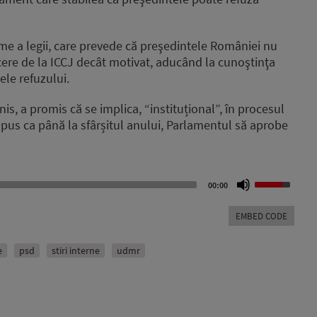
me a legii, care prevede că preşedintele României nu
cere de la ICCJ decât motivat, aducând la cunoştinţa
le refuzului.
is, a promis că se implica, “instituțional”, în procesul
opus ca până la sfârșitul anului, Parlamentul să aprobe
Use
00:00
Up/Down
Arrow
EMBED CODE
keys
to
increase
e
psd
stiri interne
udmr
or
decrease
volume.