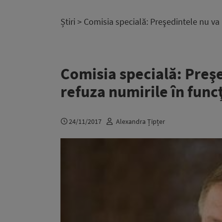
Știri
> Comisia specială: Preşedintele nu va m
Comisia specială: Preş
refuza numirile în funcţ
24/11/2017
Alexandra Țipțer