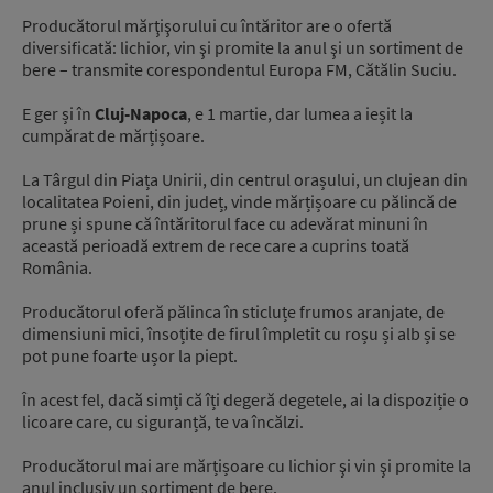
Producătorul mărţişorului cu întăritor are o ofertă
diversificată: lichior, vin şi promite la anul şi un sortiment de
bere – transmite corespondentul Europa FM, Cătălin Suciu.
E ger și în
Cluj-Napoca
, e 1 martie, dar lumea a ieșit la
cumpărat de mărțișoare.
La Târgul din Piața Unirii, din centrul orașului, un clujean din
localitatea Poieni, din județ, vinde mărțișoare cu pălincă de
prune și spune că întăritorul face cu adevărat minuni în
această perioadă extrem de rece care a cuprins toată
România.
Producătorul oferă pălinca în sticluțe frumos aranjate, de
dimensiuni mici, însoțite de firul împletit cu roșu și alb și se
pot pune foarte ușor la piept.
În acest fel, dacă simți că îți degeră degetele, ai la dispoziție o
licoare care, cu siguranță, te va încălzi.
Producătorul mai are mărțișoare cu lichior şi vin şi promite la
anul inclusiv un sortiment de bere.