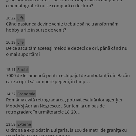
cinematografică nu se compară cu lectura?
16:22
Life
Când pasiunea devine venit: trebuie să ne transformăm
hobby-urile în surse de venit?
16:19
Life
De ce ascultăm aceeași melodie de zeci de ori, până când nu
o mai suportăm?
15:11
Social
7000 de lei amendă pentru echipajul de ambulanță din Bacău
care a oprit să cumpere pepeni, în timp…
14:32
Economie
România evită retrogradarea, potrivit evaluărilor agenției
Moody’s| Adrian Negrescu: ,,Suntem la un pas de
retrogradare în următoarele 18-20…
13:59
Externe
O dronă a explodat în Bulgaria, la 100 de metri de granița cu
România| MApN: radarele nu au…