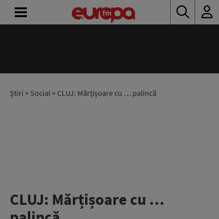
ACASĂ
ȘTIRI
RADIO
Știri
>
Social
> CLUJ: Mărțișoare cu … palincă
CONCURSURI
PODCAST
ASCULTĂ
LIVE
CLUJ: Mărțișoare cu …
palincă