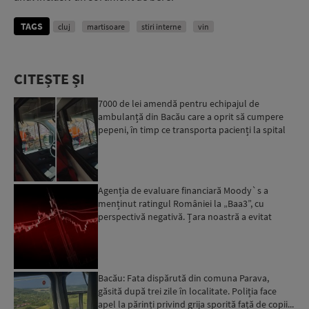
TAGS
cluj
martisoare
stiri interne
vin
CITEȘTE ȘI
7000 de lei amendă pentru echipajul de
ambulanță din Bacău care a oprit să cumpere
pepeni, în timp ce transporta pacienți la spital
Agenția de evaluare financiară Moody`s a
menținut ratingul României la „Baa3”, cu
perspectivă negativă. Țara noastră a evitat
momentan retrogradarea...
Bacău: Fata dispărută din comuna Parava,
găsită după trei zile în localitate. Poliția face
apel la părinți privind grija sporită față de copii...