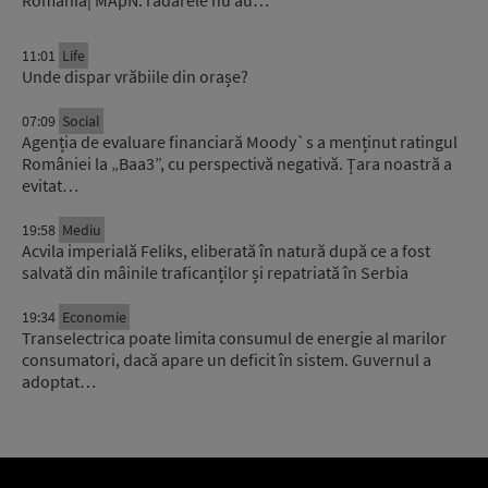
11:01
Life
Unde dispar vrăbiile din orașe?
07:09
Social
Agenția de evaluare financiară Moody`s a menținut ratingul
României la „Baa3”, cu perspectivă negativă. Țara noastră a
evitat…
19:58
Mediu
Acvila imperială Feliks, eliberată în natură după ce a fost
salvată din mâinile traficanților și repatriată în Serbia
19:34
Economie
Transelectrica poate limita consumul de energie al marilor
consumatori, dacă apare un deficit în sistem. Guvernul a
adoptat…