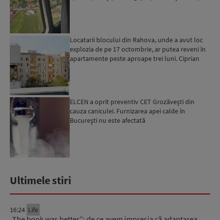
Locatarii blocului din Rahova, unde a avut loc
explozia de pe 17 octombrie, ar putea reveni în
apartamente peste aproape trei luni. Ciprian
Ciucu: Vor...
ELCEN a oprit preventiv CET Grozăvești din
cauza caniculei. Furnizarea apei calde în
Bucureşti nu este afectată
Ultimele stiri
16:24
Life
„The book was better”: de ce avem impresia că adaptarea