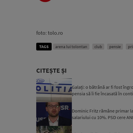
Player
foto: tolo.ro
TAGS
arena lui tolontan
club
pensie
pr
CITEȘTE ȘI
Galați: o bătrână ar fi fost îngr
pensia să îi fie încasată în cont
Dominic Fritz rămâne primar la
salariului cu 10%. PSD cere ANI,