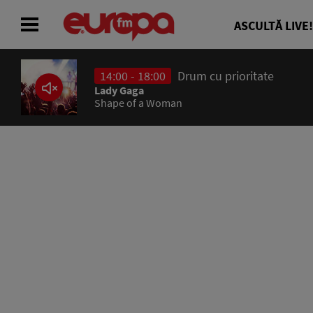
ASCULTĂ LIVE!
14:00 - 18:00
Drum cu prioritate
ACASĂ
Lady Gaga
Shape of a Woman
ȘTIRI
RADIO
CONCURSURI
PODCAST
ASCULTĂ LIVE