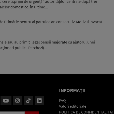
u cere „sprijin de urgență” autorităților centrale după trei
alelor domestice, în ultime...
de Primărie pentru al patrulea an consecutiv. Motivul invocat
nsie sau au primit ilegal pensii majorate cu ajutorul unei
cționari publici. Percheziț...
INFORMAŢII
FAQ
Valori editoriale
POLITICA DE CONFIDENŢIALITAT