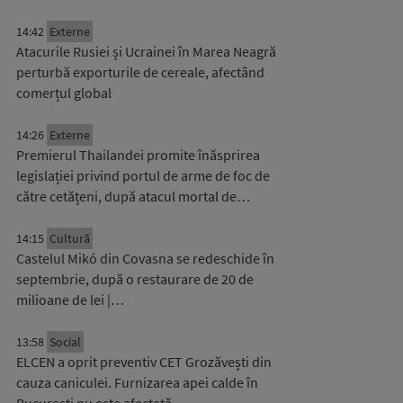
14:42
Externe
Atacurile Rusiei și Ucrainei în Marea Neagră
perturbă exporturile de cereale, afectând
comerțul global
14:26
Externe
Premierul Thailandei promite înăsprirea
legislației privind portul de arme de foc de
către cetățeni, după atacul mortal de…
14:15
Cultură
Castelul Mikó din Covasna se redeschide în
septembrie, după o restaurare de 20 de
milioane de lei |…
13:58
Social
ELCEN a oprit preventiv CET Grozăvești din
cauza caniculei. Furnizarea apei calde în