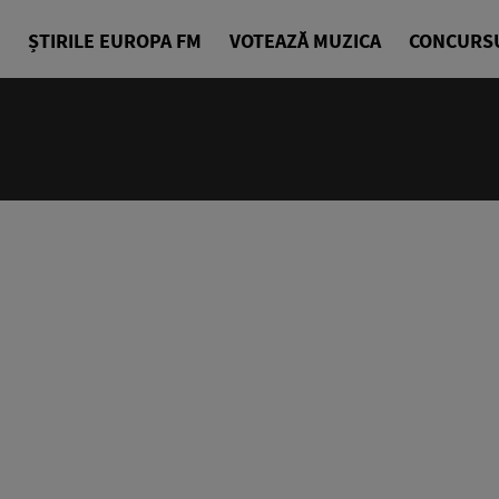
ȘTIRILE EUROPA FM
VOTEAZĂ MUZICA
CONCURS
14:00 - 18
Drum cu pri
Denis Ciuli