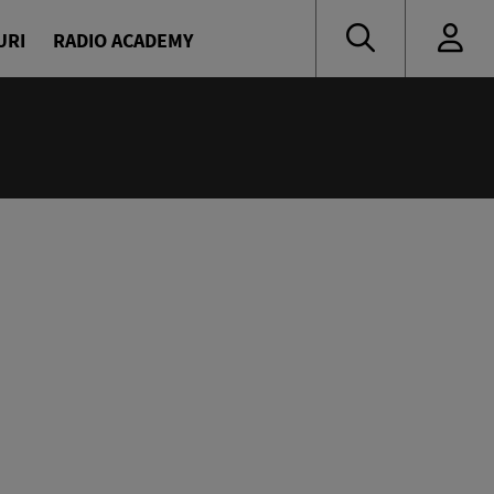
URI
RADIO ACADEMY
:00
oritate
naru și Diana Enache