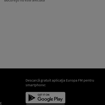
Bucureşti nu este afectată
Descarcă gratuit aplicaţia Europa FM pentru
smartphone:
E