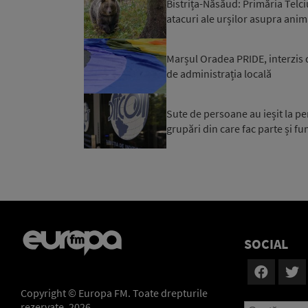
Bistrița-Năsăud: Primăria Telci
atacuri ale urșilor asupra anim
Marșul Oradea PRIDE, interzis 
de administrația locală
Sute de persoane au ieșit la pe
grupări din care fac parte și fun
SOCIAL
Copyright © Europa FM. Toate drepturile
rezervate. 2026