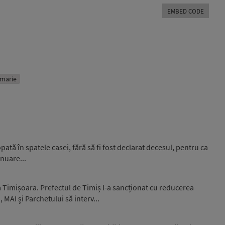
Arrow
EMBED CODE
keys
to
increase
or
decrease
volume.
imarie
opată în spatele casei, fără să fi fost declarat decesul, pentru ca
inuare...
 Timișoara. Prefectul de Timiș l-a sancționat cu reducerea
 MAI şi Parchetului să interv...