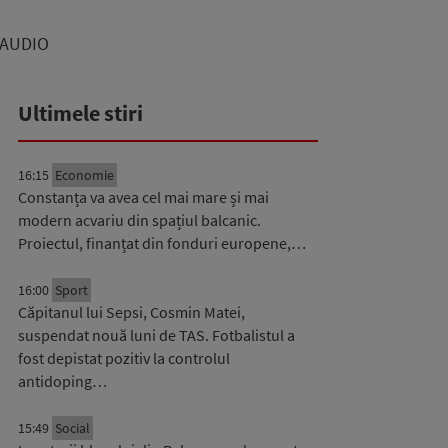
– AUDIO
Ultimele stiri
16:15
Economie
Constanța va avea cel mai mare și mai
modern acvariu din spațiul balcanic.
Proiectul, finanțat din fonduri europene,…
16:00
Sport
Căpitanul lui Sepsi, Cosmin Matei,
suspendat nouă luni de TAS. Fotbalistul a
fost depistat pozitiv la controlul
antidoping…
15:49
Social