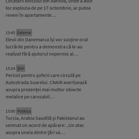
Locatarii blocului din Rahova, unde a avut
loc explozia de pe 17 octombrie, ar putea
reveni în apartamente…
15:45
Externe
Elevii din Danemarca își vor susține oral
lucrările pentru a demonstra că le-au
realizat fără ajutorul nepermis al…
15:24
Știri
Pericol pentru șoferii care circulă pe
Autostrada Soarelui. CNAIR avertizează
asupra prezenței mai multor obiecte
metalice pe carosabil…
15:00
Politica
Turcia, Arabia Saudită și Pakistanul au
semnat un acord de apărare: „Un atac
asupra uneia dintre țări va…