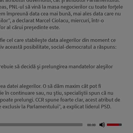
s, PNL-ul să vină la masa negocierilor cu toate forţele
idem împreună data cea mai bună, mai ales data care nu
lor”, a declarat Marcel Ciolacu, miercuri, într-o
or al cărui președinte este.
fie cel care stabileşte data alegerilor din moment ce
tiv această posibilitate, social-democratul a răspuns:
rebuie să decidă şi prelungirea mandatelor aleşilor
rea datei alegerilor. O să dăm maxim cât pot fi
 în continuare sau, nu ştiu, specialiştii spun că nu
 poate prelungi. CCR spune foarte clar, acest atribut de
 exclusiv la Parlamentului”, a explicat liderul PSD.
Use
00:00
Up/Down