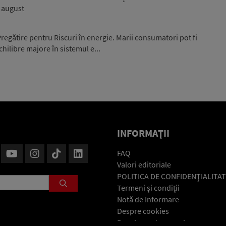
i august
egătire pentru Riscuri în energie. Marii consumatori pot fi
hilibre majore în sistemul e...
INFORMAŢII
FAQ
Valori editoriale
POLITICA DE CONFIDENŢIALITAT
Termeni şi condiţii
Notă de Informare
Despre cookies
Regulament general