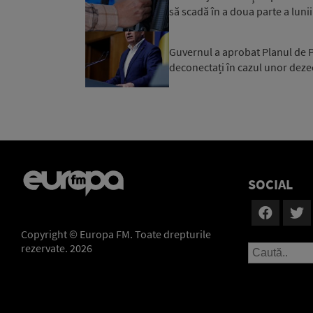
să scadă în a doua parte a luni
Guvernul a aprobat Planul de Pr
deconectați în cazul unor dezec
SOCIAL
Copyright © Europa FM. Toate drepturile
rezervate. 2026