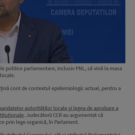
le politice parlamentare, inclusiv PNL, să vină la masa
 locale.
 țină cont de contextul epidemiologic actual, pentru a
ndatelor autorităţilor locale şi legea de aprobare a
tituţionale
. Judecătorii CCR au argumentat că
ce prin lege organică, în Parlament.
t atributul Guvernului, cât şi atributul Parlamentului.