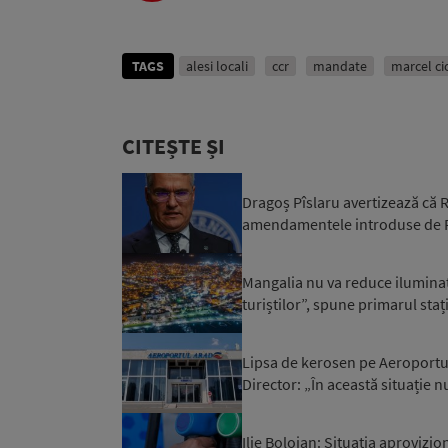
TAGS
alesi locali
ccr
mandate
marcel ci
CITEȘTE ȘI
Dragoș Pîslaru avertizează că
amendamentele introduse de PSD
Mangalia nu va reduce iluminatu
turiștilor”, spune primarul staț
Lipsa de kerosen pe Aeroportul 
Director: „În această situație n
Ilie Bolojan: Situaţia aprovizi