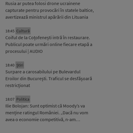
Rusia ar putea folosi drone ucrainene
capturate pentru provocări în statele baltice,
avertizează ministrul apărării din Lituania
18:45
Cultură
Coiful de la Coțofenești intră în restaurare.
Publicul poate urmări online fiecare etapă a
procesului | AUDIO
18:40
Știri
Surpare a carosabilului pe Bulevardul
Eroilor din București. Traficul se desfășoară
restricționat
18:07
Politica
Ilie Bolojan: Sunt optimist că Moody’s va
menține ratingul României. „Dacă nu vom
avea o economie competitivă, n-am…