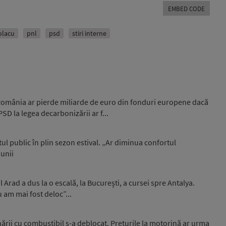
Arrow
EMBED CODE
keys
to
increase
olacu
pnl
psd
stiri interne
or
decrease
volume.
 România ar pierde miliarde de euro din fonduri europene dacă
 la legea decarbonizării ar f...
l public în plin sezon estival. „Ar diminua confortul
iunii
Arad a dus la o escală, la București, a cursei spre Antalya.
u am mai fost deloc”...
onării cu combustibil s-a deblocat. Prețurile la motorină ar urma