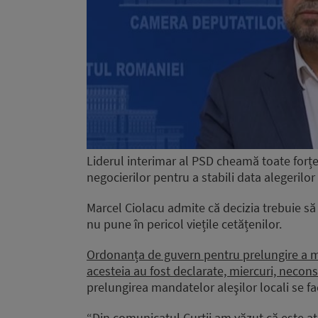
Liderul interimar al PSD cheamă toate forțe
negocierilor pentru a stabili data alegerilor
Marcel Ciolacu admite că decizia trebuie să
nu pune în pericol viețile cetățenilor.
Ordonanța de guvern pentru prelungire a ma
acesteia au fost declarate, miercuri, necons
prelungirea mandatelor aleşilor locali se fa
“Din comunicatul Curţii am văzut că este atâ