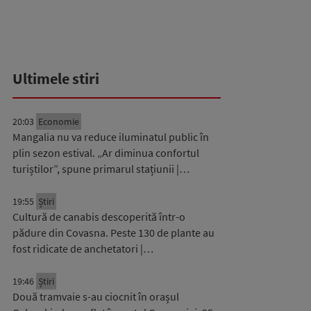
Ultimele stiri
20:03
Economie
Mangalia nu va reduce iluminatul public în
plin sezon estival. „Ar diminua confortul
turiștilor”, spune primarul stațiunii |…
19:55
Știri
Cultură de canabis descoperită într-o
pădure din Covasna. Peste 130 de plante au
fost ridicate de anchetatori |…
19:46
Știri
Două tramvaie s-au ciocnit în orașul