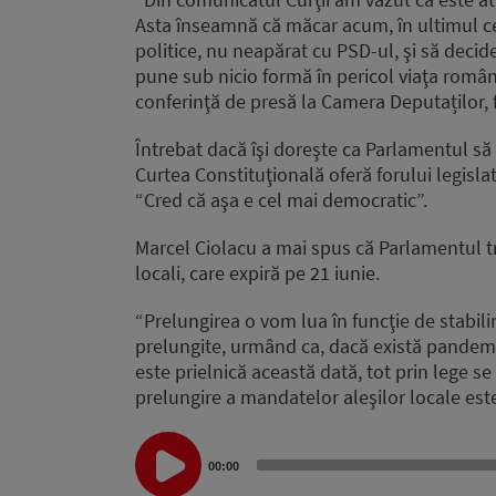
Asta înseamnă că măcar acum, în ultimul cea
politice, nu neapărat cu PSD-ul, şi să dec
pune sub nicio formă în pericol viaţa români
conferinţă de presă la Camera Deputaților, f
Întrebat dacă îşi doreşte ca Parlamentul să 
Curtea Constituţională oferă forului legisla
“Cred că aşa e cel mai democratic”.
Marcel Ciolacu a mai spus că Parlamentul t
locali, care expiră pe 21 iunie.
“Prelungirea o vom lua în funcţie de stabili
prelungite, urmând ca, dacă există pandemie
este prielnică această dată, tot prin lege se
prelungire a mandatelor aleşilor locale este
Audio
Player
00:00