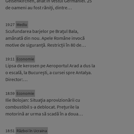
Gelsenkirchen, aflat în vestul Germaniei. 25
de oameni au fost răniți, dintre…
19:27
Mediu
Scufundarea barjelor pe Brațul Bala,
amânată din nou. Apele Române invocă
motive de siguranță. Restricții în 80 de…
19:11
Economie
Lipsa de kerosen pe Aeroportul Arad a dus la
o escală, la București, a cursei spre Antalya.
Director:…
18:59
Economie
Ilie Bolojan: Situaţia aprovizionării cu
combustibil s-a deblocat. Prețurile la
motorină ar urma să scadă în a doua…
18:51
Război în Ucraina