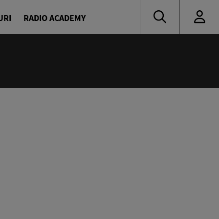
URI
RADIO ACADEMY
nă muzică