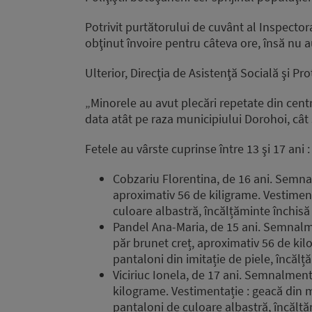
Potrivit purtătorului de cuvânt al Inspector
obţinut învoire pentru câteva ore, însă nu a
Ulterior, Direcţia de Asistenţă Socială şi Pro
„Minorele au avut plecări repetate din centru
data atât pe raza municipiului Dorohoi, cât 
Fetele au vârste cuprinse între 13 şi 17 ani :
Cobzariu Florentina, de 16 ani. Semnal
aproximativ 56 de kiligrame. Vestimen
culoare albastră, încălțăminte închisă 
Pandel Ana-Maria, de 15 ani. Semnalmen
păr brunet creț, aproximativ 56 de ki
pantaloni din imitație de piele, încăl
Viciriuc Ionela, de 17 ani. Semnalmente
kilograme. Vestimentație : geacă din m
pantaloni de culoare albastră, încălță