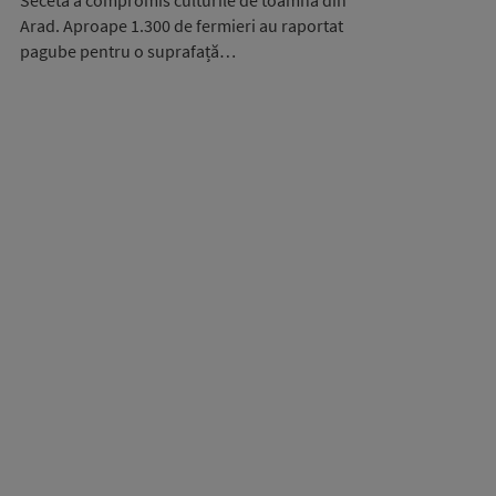
Seceta a compromis culturile de toamnă din
Arad. Aproape 1.300 de fermieri au raportat
pagube pentru o suprafață…