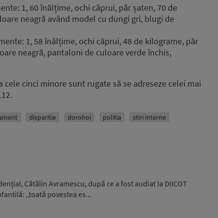
nte: 1, 60 înălțime, ochi căprui, păr șaten, 70 de
loare neagră având model cu dungi gri, blugi de
nte: 1, 58 înălțime, ochi căprui, 48 de kilograme, păr
oare neagră, pantaloni de culoare verde închis,
la cele cinci minore sunt rugate să se adreseze celei mai
112.
sament
disparitie
dorohoi
politia
stiri interne
idențial, Cătălin Avramescu, după ce a fost audiat la DIICOT
fantilă: „toată povestea es...