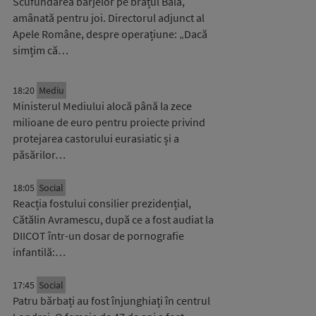
Scufundarea barjelor pe brațul Bala,
amânată pentru joi. Directorul adjunct al
Apele Române, despre operațiune: „Dacă
simțim că…
18:20
Mediu
Ministerul Mediului alocă până la zece
milioane de euro pentru proiecte privind
protejarea castorului eurasiatic și a
păsărilor…
18:05
Social
Reacția fostului consilier prezidențial,
Cătălin Avramescu, după ce a fost audiat la
DIICOT într-un dosar de pornografie
infantilă:…
17:45
Social
Patru bărbați au fost înjunghiați în centrul