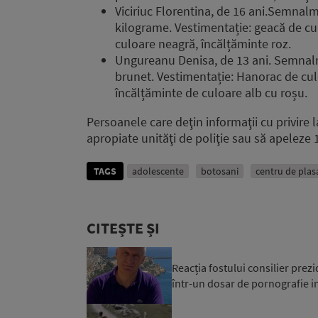
Viciriuc Florentina, de 16 ani.Semnalme
kilograme. Vestimentație: geacă de cu
culoare neagră, încălțăminte roz.
Ungureanu Denisa, de 13 ani. Semnalme
brunet. Vestimentație: Hanorac de cul
încălțăminte de culoare alb cu roșu.
Persoanele care deţin informaţii cu privire 
apropiate unităţi de poliţie sau să apeleze 
TAGS
adolescente
botosani
centru de pla
CITEȘTE ȘI
Reacția fostului consilier prez
într-un dosar de pornografie in