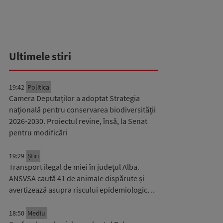
Ultimele stiri
19:42
Politica
Camera Deputaților a adoptat Strategia
națională pentru conservarea biodiversității
2026-2030. Proiectul revine, însă, la Senat
pentru modificări
19:29
Știri
Transport ilegal de miei în județul Alba.
ANSVSA caută 41 de animale dispărute și
avertizează asupra riscului epidemiologic…
18:50
Mediu