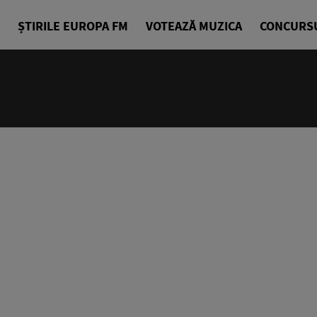
ȘTIRILE EUROPA FM
VOTEAZĂ MUZICA
CONCURS
24/24
Cea mai bu
Europa FM