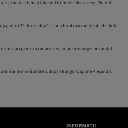
uriști au fost filmați folosind trotinete electrice pe Platoul
inuți pentru 24 de ore după ce ar fi furat mai multe tablete dintr-
25 de măsuri pentru a reduce consumul de energie pe fondul
torină ar urma să aibă loc după 16 august, spune Alexandru
INFORMAŢII