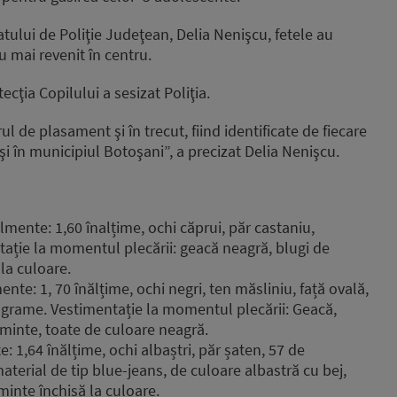
atului de Poliţie Judeţean, Delia Nenişcu, fetele au
u mai revenit în centru.
tecţia Copilului a sesizat Poliţia.
l de plasament şi în trecut, fiind identificate de fiecare
şi în municipiul Botoşani”, a precizat Delia Nenişcu.
mente: 1,60 înalțime, ochi căprui, păr castaniu,
tație la momentul plecării: geacă neagră, blugi de
la culoare.
te: 1, 70 înălțime, ochi negri, ten măsliniu, față ovală,
lograme. Vestimentație la momentul plecării: Geacă,
țăminte, toate de culoare neagră.
: 1,64 înălțime, ochi albaștri, păr șaten, 57 de
aterial de tip blue-jeans, de culoare albastră cu bej,
minte închisă la culoare.