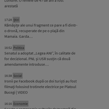
Londrei. O femeie de 47 de ani a fost
arestată
17:28
Știri
Rămășițe ale unui fragment ce pare a fi dintr-
o dronă, recuperate de pe o plajă din
Mamaia. Garda…
16:52
Politica
Senatul a adoptat „Legea ANI”, în calitate de
for decizional. PNL și USR susțin că două
amendamente introduse…
16:38
Social
Ironii pe Facebook după ce doi turiști au fost
filmați folosind trotinete electrice pe Platoul
Bucegi | VIDEO
16:16
Economie