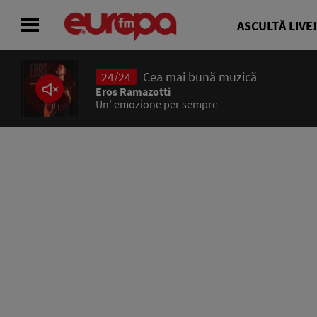
ASCULTĂ LIVE!
24/24
Cea mai bună muzică
ACASĂ
Eros Ramazotti
Un' emozione per sempre
ȘTIRI
RADIO
CONCURSURI
PODCAST
ASCULTĂ LIVE