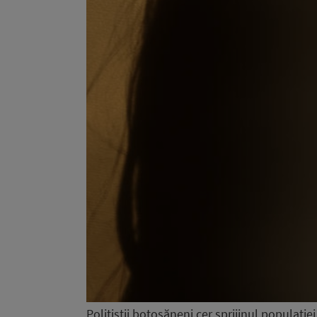
Poliţiştii botoşăneni cer sprijinul populaţi