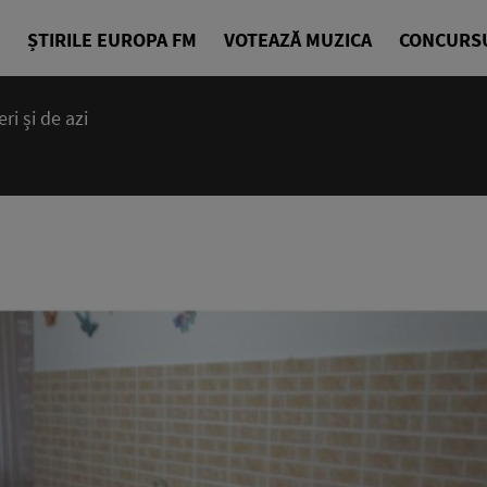
ȘTIRILE EUROPA FM
VOTEAZĂ MUZICA
CONCURS
i și de azi
14:00 - 23
Cea mai bună
EuropaFM