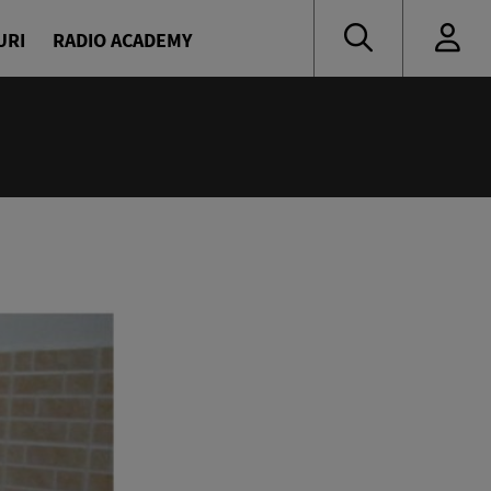
URI
RADIO ACADEMY
:55
 muzică de ieri și de azi