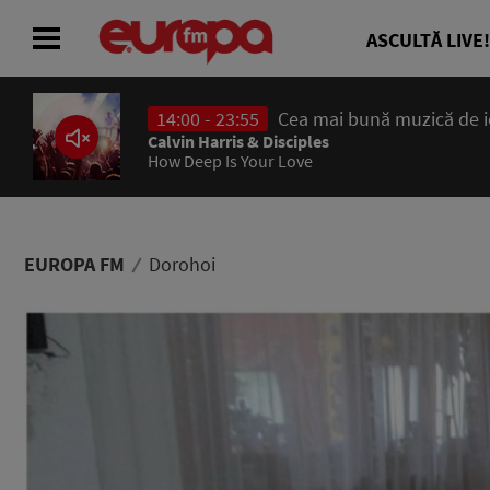
ASCULTĂ LIVE!
14:00 - 23:55
Cea mai bună muzică de ier
ACASĂ
Calvin Harris & Disciples
How Deep Is Your Love
ȘTIRI
RADIO
EUROPA FM
Dorohoi
CONCURSURI
PODCAST
ASCULTĂ LIVE