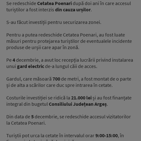
Se redeschide
Cetatea Poenari
după doi ani în care accesul
turiștilor a fost interzis
din cauza urșilor
.
S-au făcut investiții pentru securizarea zonei.
Pentru a putea redeschide Cetatea Poenari, au fost luate
măsuri pentru protejarea turiștilor de eventualele incidente
produse de urșii care apar în zonă.
Pe
4
decembrie, a avut loc recepția lucrării privind instalarea
unui
gard electric
de-a lungul căii de acces.
Gardul, care măsoară
700
de metri, a fost montat de o parte
și de alta a scărilor care duc spre intrarea în cetate.
Costurile investiției se ridică la
21.000 lei
și au fost finanțate
integral din bugetul
Consiliului Județean Argeș
.
Din data de
5
decembrie, se redeschide accesul vizitatorilor
la Cetatea Poenari.
Turiștii pot urca la cetate în intervalul orar
9:00-15:00
, în