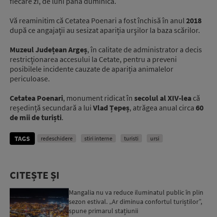
fiecare zi, de luni până duminică.
Vă reaminitim că Cetatea Poenari a fost închisă în anul
2018
după ce angajaţii au sesizat apariția urşilor la baza scărilor.
Muzeul Județean Argeș
, în calitate de administrator a decis
restricţionarea accesului la Cetate, pentru a preveni
posibilele incidente cauzate de apariția animalelor
periculoase.
Cetatea Poenari
, monument ridicat în
secolul al XIV-lea
că
reședință secundară a lui
Vlad Țepeș
, atrăgea anual circa
60
de mii de turiști
.
TAGS
redeschidere
stiri interne
turisti
ursi
CITEȘTE ȘI
Mangalia nu va reduce iluminatul public în plin
sezon estival. „Ar diminua confortul turiștilor”,
spune primarul stațiunii