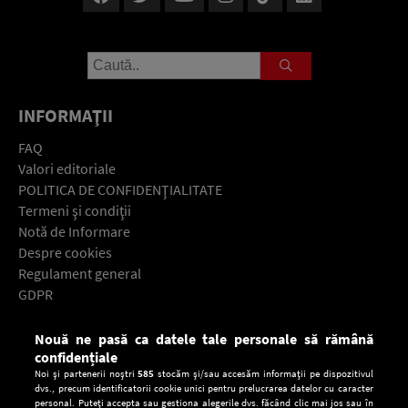
INFORMAŢII
FAQ
Valori editoriale
POLITICA DE CONFIDENŢIALITATE
Termeni şi condiţii
Notă de Informare
Despre cookies
Regulament general
GDPR
Contact
Nouă ne pasă ca datele tale personale să rămână
Descarcă gratuit aplicaţia Europa FM pentru smartphone:
confidențiale
Noi și partenerii noștri
585
stocăm și/sau accesăm informații pe dispozitivul
dvs., precum identificatorii cookie unici pentru prelucrarea datelor cu caracter
personal. Puteți accepta sau gestiona alegerile dvs. făcând clic mai jos sau în