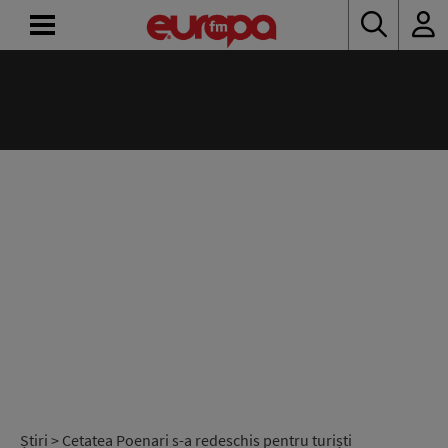
ACASĂ
ȘTIRI
RADIO
CONCURSURI
PODCAST
ASCULTĂ
LIVE
Știri
> Cetatea Poenari s-a redeschis pentru turiști