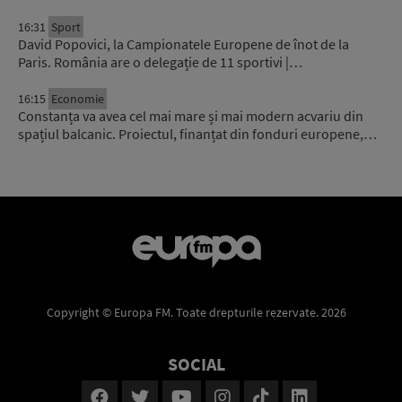
16:31
Sport
David Popovici, la Campionatele Europene de înot de la
Paris. România are o delegație de 11 sportivi |…
16:15
Economie
Constanța va avea cel mai mare și mai modern acvariu din
spațiul balcanic. Proiectul, finanțat din fonduri europene,…
Copyright © Europa FM. Toate drepturile rezervate. 2026
SOCIAL