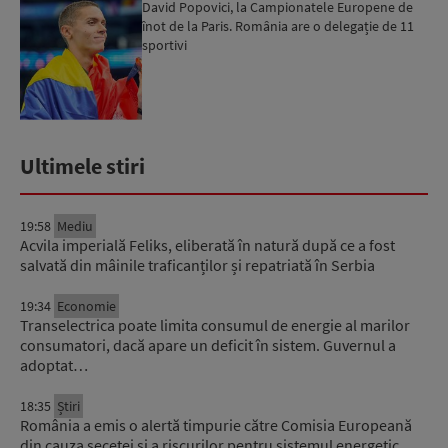
David Popovici, la Campionatele Europene de
înot de la Paris. România are o delegație de 11
sportivi
Ultimele stiri
19:58
Mediu
Acvila imperială Feliks, eliberată în natură după ce a fost
salvată din mâinile traficanților și repatriată în Serbia
19:34
Economie
Transelectrica poate limita consumul de energie al marilor
consumatori, dacă apare un deficit în sistem. Guvernul a
adoptat…
18:35
Știri
România a emis o alertă timpurie către Comisia Europeană
din cauza secetei și a riscurilor pentru sistemul energetic