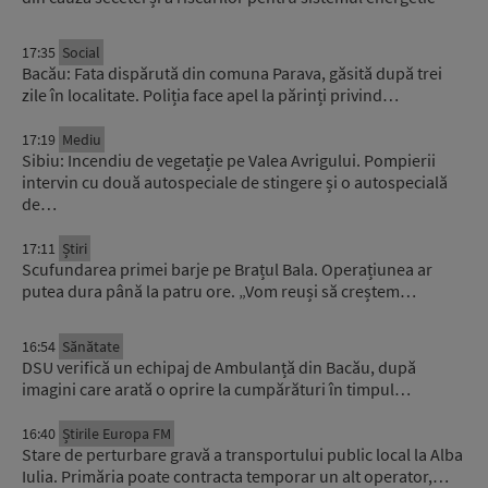
17:35
Social
Bacău: Fata dispărută din comuna Parava, găsită după trei
zile în localitate. Poliția face apel la părinți privind…
17:19
Mediu
Sibiu: Incendiu de vegetație pe Valea Avrigului. Pompierii
intervin cu două autospeciale de stingere și o autospecială
de…
17:11
Știri
Scufundarea primei barje pe Brațul Bala. Operațiunea ar
putea dura până la patru ore. „Vom reuși să creștem…
16:54
Sănătate
DSU verifică un echipaj de Ambulanță din Bacău, după
imagini care arată o oprire la cumpărături în timpul…
16:40
Știrile Europa FM
Stare de perturbare gravă a transportului public local la Alba
Iulia. Primăria poate contracta temporar un alt operator,…