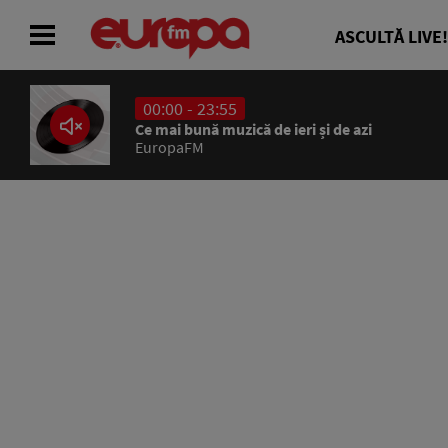
ASCULTĂ LIVE!
00:00 - 23:55
ACASĂ
Ce mai bună muzică de ieri și de azi
EuropaFM
ȘTIRI
RADIO
CONCURSURI
PODCAST
ASCULTĂ LIVE