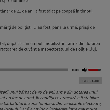
ă spre duminică.
n tânăr de 21 de ani, a fost tăiat pe coapsă în timpul
ăriți de polițiști. Ei au fost, până la urmă, prinși de
al, după ce – în timpul imobilizării – arma din dotarea
urtătoarea de cuvânt a Inspectoratului de Poliție Cluj,
Use
00:00
Up/Down
Arrow
EMBED CODE
keys
to
zării unui bărbat de 40 de ani,
arma din dotarea unui
increase
uat un foc de armă, în condiții ce urmează a fi stabilite
or
ea bărbatului în zona lombară.
Din verificările efectuate,
decrease
volume.
sa localului,
ar fi avut loc o încăierare între mai multe