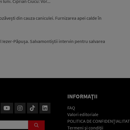
luni. Ciprian Ciucu: Vor...
zăvești din cauza caniculei. Furnizarea apei calde în
l Iezer-Păpușa. Salvamontiștii intervin pentru salvarea
INFORMAŢII
FAQ
Valori editoriale
POLITICA DE CONFIDENŢIALITAT
Termeni şi condiţii