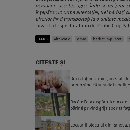
persoane, a
cestea agresându-se reciproc cu
înțepător.
În urma altercației, trei bărbați c
ulterior fiind transportați la o unitate medic
cuvânt a Inspectoratului de Poliție Cluj, Pat
TAGS
altercatie
arma
barbat impuscat
CITEȘTE ȘI
Doi cetățeni străini, arestați d
pretinzând că sunt de la poliție 
Bacău: Fata dispărută din comuna
părinți privind grija sporită față
Locatarii blocului din Rahova, 