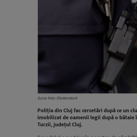
Sursa foto: Shutterstock
Poliția din Cluj fac cercetări după ce un cl
imobilizat de oamenii legii după o bătaie
Turzii, județul Cluj.