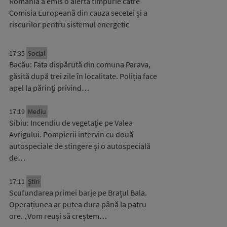
România a emis o alertă timpurie către
Comisia Europeană din cauza secetei și a
riscurilor pentru sistemul energetic
17:35
Social
Bacău: Fata dispărută din comuna Parava,
găsită după trei zile în localitate. Poliția face
apel la părinți privind…
17:19
Mediu
Sibiu: Incendiu de vegetație pe Valea
Avrigului. Pompierii intervin cu două
autospeciale de stingere și o autospecială
de…
17:11
Știri
Scufundarea primei barje pe Brațul Bala.
Operațiunea ar putea dura până la patru
ore. „Vom reuși să creștem…