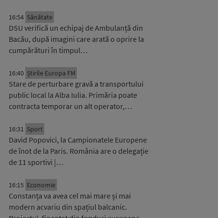
16:54
Sănătate
DSU verifică un echipaj de Ambulanță din
Bacău, după imagini care arată o oprire la
cumpărături în timpul…
16:40
Știrile Europa FM
Stare de perturbare gravă a transportului
public local la Alba Iulia. Primăria poate
contracta temporar un alt operator,…
16:31
Sport
David Popovici, la Campionatele Europene
de înot de la Paris. România are o delegație
de 11 sportivi |…
16:15
Economie
Constanța va avea cel mai mare și mai
modern acvariu din spațiul balcanic.