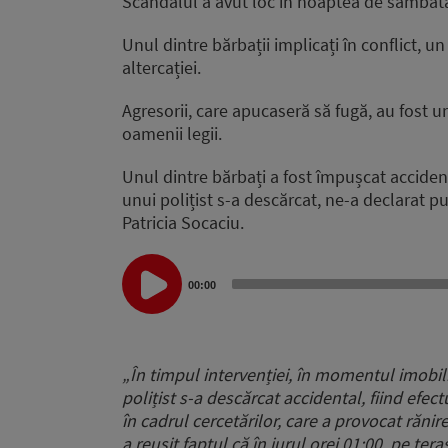
Scandalul a avut loc în noaptea de sâmbăt
Unul dintre bărbații implicați în conflict, u
altercației.
Agresorii, care apucaseră să fugă, au fost urm
oamenii legii.
Unul dintre bărbați a fost împușcat accident
unui polițist s-a descărcat, ne-a declarat p
Patricia Socaciu.
Audio
Player
00:00
„
În timpul intervenției, în momentul imobili
polițist s-a descărcat accidental,
fiind efect
în cadrul cercetărilor,
care a provocat rănir
a reușit faptul că în jurul orei 01:00, pe tera