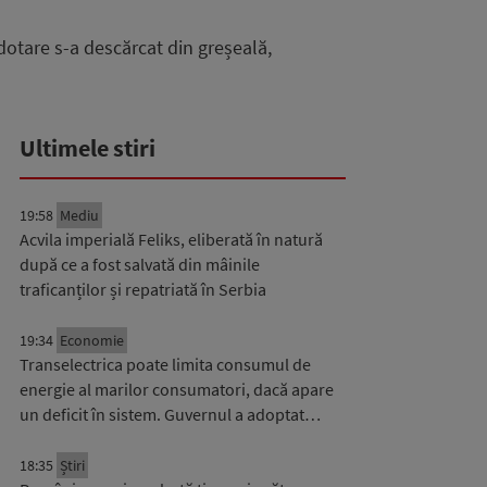
dotare s-a descărcat din greșeală,
Ultimele stiri
19:58
Mediu
Acvila imperială Feliks, eliberată în natură
după ce a fost salvată din mâinile
traficanților și repatriată în Serbia
19:34
Economie
Transelectrica poate limita consumul de
energie al marilor consumatori, dacă apare
un deficit în sistem. Guvernul a adoptat…
18:35
Știri