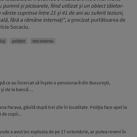
 pumnii și picioarele,
fiind utilizat și un obiect tăietor-
u vârste cuprinse între 21 și 41 de ani
au suferit leziuni,
ală,
fără a rămâne internați”
, a precizat purtătoarea de
ricia Socaciu.
cluj
polițist
stiri interne
upă ce au încercat să înșele o pensionară din București,
și de la bancă ...
 Parava, găsită după trei zile în localitate. Poliția face apel la
 de copii...
unde a avut loc explozia de pe 17 octombrie, ar putea reveni în