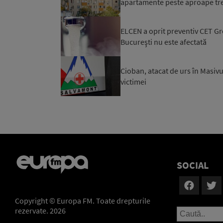
apartamente peste aproape trei 
ELCEN a oprit preventiv CET Gro
Bucureşti nu este afectată
Cioban, atacat de urs în Masivu
victimei
SOCIAL
Copyright © Europa FM. Toate drepturile
rezervate. 2026