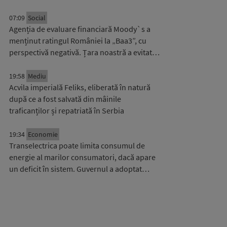
07:09
Social
Agenția de evaluare financiară Moody`s a
menținut ratingul României la „Baa3”, cu
perspectivă negativă. Țara noastră a evitat…
19:58
Mediu
Acvila imperială Feliks, eliberată în natură
după ce a fost salvată din mâinile
traficanților și repatriată în Serbia
19:34
Economie
Transelectrica poate limita consumul de
energie al marilor consumatori, dacă apare
un deficit în sistem. Guvernul a adoptat…