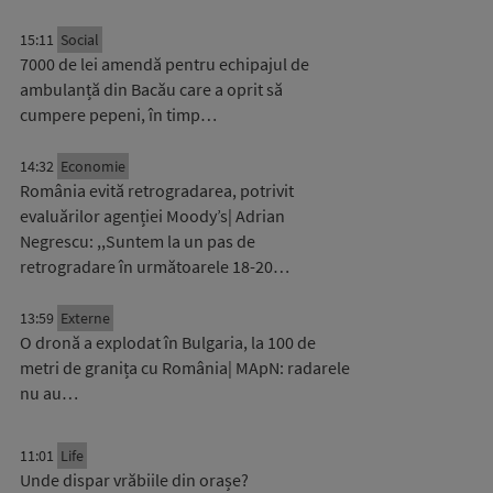
15:11
Social
7000 de lei amendă pentru echipajul de
ambulanță din Bacău care a oprit să
cumpere pepeni, în timp…
14:32
Economie
România evită retrogradarea, potrivit
evaluărilor agenției Moody’s| Adrian
Negrescu: ,,Suntem la un pas de
retrogradare în următoarele 18-20…
13:59
Externe
O dronă a explodat în Bulgaria, la 100 de
metri de granița cu România| MApN: radarele
nu au…
11:01
Life
Unde dispar vrăbiile din orașe?