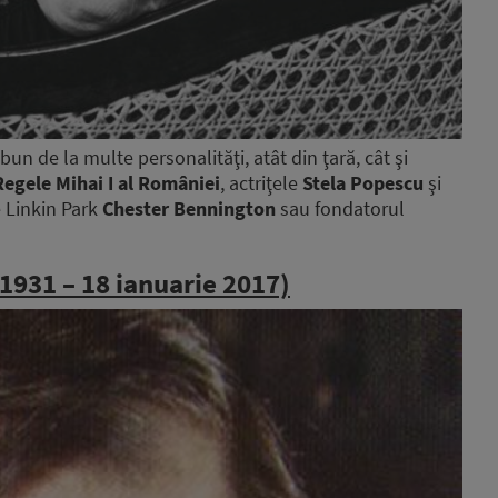
n de la multe personalităţi, atât din ţară, cât şi
Regele Mihai I al României
, actriţele
Stela Popescu
şi
 Linkin Park
Chester Bennington
sau fondatorul
 1931 – 18 ianuarie 2017)