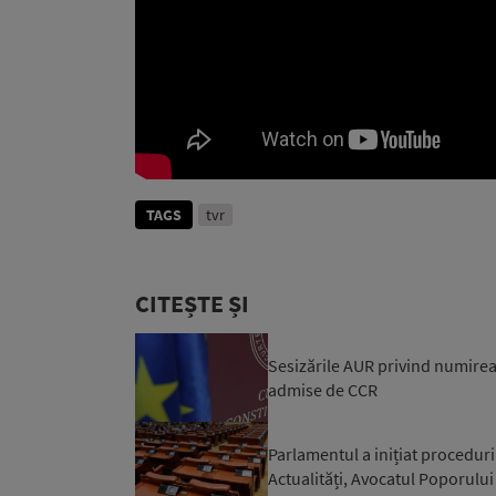
TAGS
tvr
CITEȘTE ȘI
Sesizările AUR privind numirea
admise de CCR
Parlamentul a inițiat procedur
Actualități, Avocatul Poporului 