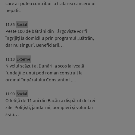
care ar putea contribui la tratarea cancerului
hepatic
11:35
Social
Peste 100 de bătrâni din Târgoviște vor fi
îngrijiți la domiciliu prin programul „Bătrân,
dar nu singur”. Beneficiarii…
11:18
Externe
Nivelul scăzut al Dunării a scos la iveală
fundațiile unui pod roman construit la
ordinul împăratului Constantin I,…
11:00
Social
O fetiță de 11 ani din Bacău a dispărut de trei
zile. Polițiști, jandarmi, pompieri și voluntari
s-au…