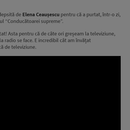
depsită de
Elena Ceaușescu
pentru că a purtat, într-o zi,
acul “Conducătoarei supreme”.
at! Asta pentru că de câte ori greșeam la televiziune,
a radio se face. E incredibil cât am învățat
că de televiziune.