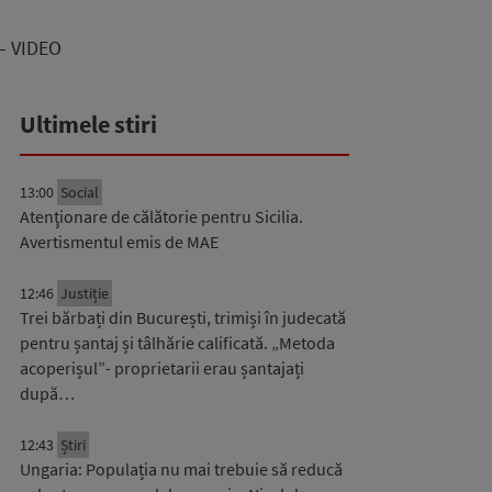
 – VIDEO
Ultimele stiri
13:00
Social
Atenţionare de călătorie pentru Sicilia.
Avertismentul emis de MAE
12:46
Justiție
Trei bărbați din București, trimiși în judecată
pentru șantaj și tâlhărie calificată. „Metoda
acoperișul”- proprietarii erau șantajați
după…
12:43
Știri
Ungaria: Populația nu mai trebuie să reducă