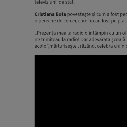
televiziunii de stat.
Cristiana Bota
povesteşte și cum a fost pe
o pereche de cercei, care nu au fost pe pl
„Prezența mea la radio o întâmpin cu un oft
ne trimiteau la radio! Dar adevărata școală l
acolo”,mărturiseşte , râzând, celebra craini