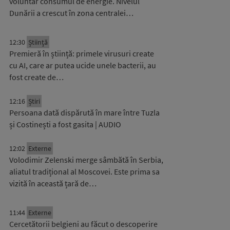
voluntar consumul de energie. Nivelul
Dunării a crescut în zona centralei…
12:30
Știinţă
Premieră în știință: primele virusuri create
cu AI, care ar putea ucide unele bacterii, au
fost create de…
12:16
Știri
Persoana dată dispărută în mare între Tuzla
și Costinești a fost gasita | AUDIO
12:02
Externe
Volodimir Zelenski merge sâmbătă în Serbia,
aliatul tradițional al Moscovei. Este prima sa
vizită în această țară de…
11:44
Externe
Cercetătorii belgieni au făcut o descoperire