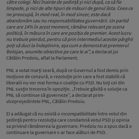
către colegi. N
ici înainte de ședință și nici după, ca să fie
limpede,
și nici de alte tipuri de măsuri de genul ăsta.
Ceea ce
ne preocupă, în mod real, în mod sincer,
este dacă
abandonăm sau nu responsabilitatea guvernării.
U
n partid
care are 14% în acest moment,
rămâne relevant pe scena
politică,
în măsura în care are poziția de premier. A
cest lucru
nu trebuie pierdut,
pentru că prin intermediul acestei pârghii
poți să duci la îndeplinire,
așa cum a demonstrat premierul
Bolojan,
anumite obiective pe care le ai”,
a declarat joi
Cătălin Predoiu, aflat la Parlament.
PNL a votat marți seară, după ce Guvernul a fost demis prin
moțiune de cenzură, o rezoluție prin care a fost stabilit că
liberalii nu vor mai forma o coaliție cu PSD. Nu toți cei din
PNL susțin trecerea în opoziție. „Trebuie găsită o soluție ca
PNL să continue să guverneze”, a declarat prim-
vicepreședintele PNL, Cătălin Predoiu.
El a adăugat că nu există o incompatibilitate între votul din
ședință pentru rezoluția care condamnă votul PSD și opinia
sa privind rămânerea la guvernare. Predoiu nu a spus dacă o
continuare la guvernare s-ar face alături de PSD.