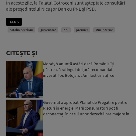
În aceste zile, la Palatul Cotroceni sunt așteptate consultări
ale președintelui Nicușor Dan cu PNL și PSD.
TAGS
catalin predoiu
guvernare
pnl
premier
stiri interne
CITEȘTE ȘI
Moody’s anunță astăzi dacă România își
păstrează ratingul de țară recomandat
investițiilor. Bolojan: „Am fost cinstiți cu
românii. Am muncit din greu”...
Guvernul a aprobat Planul de Pregătire pentru
Riscuri în energie. Marii consumatori pot fi
deconectați în cazul unor dezechilibre majore în
sistemul e...