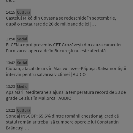
de…
14:15
Cultură
Castelul Mikó din Covasna se redeschide în septembrie,
după o restaurare de 20 de milioane de lei |…
13:58
Social
ELCEN a oprit preventiv CET Grozăvești din cauza caniculei.
Furnizarea apei calde în Bucureşti nu este afectată
13:42
Social
Cioban, atacat de urs în Masivul Iezer-Păpușa. Salvamontiștii
intervin pentru salvarea victimei | AUDIO
13:23
Mediu
Apa Mării Mediterane a ajuns la temperatura record de 33 de
grade Celsius în Mallorca | AUDIO
13:22
Cultură
Sondaj INSCOP: 65,6% dintre românii chestionați cred că
statul român ar trebui să cumpere operele lui Constantin
Brâncuși.…