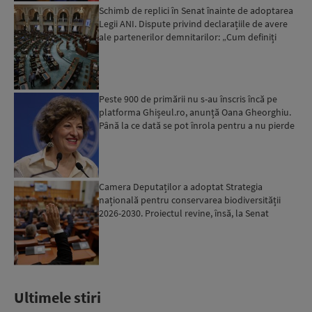
Schimb de replici în Senat înainte de adoptarea
Legii ANI. Dispute privind declarațiile de avere
ale partenerilor demnitarilor: „Cum definiți
amantele...
Peste 900 de primării nu s-au înscris încă pe
platforma Ghișeul.ro, anunță Oana Gheorghiu.
Până la ce dată se pot înrola pentru a nu pierde
fondurile ...
Camera Deputaților a adoptat Strategia
națională pentru conservarea biodiversității
2026-2030. Proiectul revine, însă, la Senat
pentru modificări...
Ultimele stiri