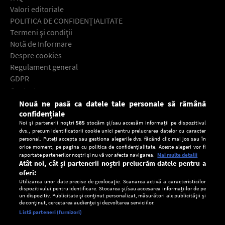
Valori editoriale
POLITICA DE CONFIDENŢIALITATE
Termeni şi condiţii
Notă de Informare
Despre cookies
Regulament general
GDPR
Contact
Nouă ne pasă ca datele tale personale să rămână
Descarcă gratuit aplicaţia Europa FM pentru smartphone:
confidențiale
Noi și partenerii noștri
585
stocăm și/sau accesăm informații pe dispozitivul
dvs., precum identificatorii cookie unici pentru prelucrarea datelor cu caracter
personal. Puteți accepta sau gestiona alegerile dvs. făcând clic mai jos sau în
orice moment, pe pagina cu politica de confidențialitate. Aceste alegeri vor fi
raportate partenerilor noștri și nu vă vor afecta navigarea.
Mai multe detalii
Atât noi, cât și partenerii noștri prelucrăm datele pentru a
oferi:
Utilizarea unor date precise de geolocație. Scanarea activă a caracteristicilor
dispozitivului pentru identificare. Stocarea și/sau accesarea informațiilor de pe
un dispozitiv. Publicitate și conținut personalizat, măsurători ale publicității și
de conținut, cercetarea audienței și dezvoltarea serviciilor.
Setări:
Listă parteneri (furnizori)
Ascultă Europa FM în aplicație