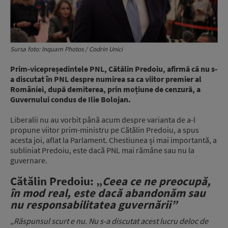
Sursa foto: Inquam Photos / Codrin Unici
Prim-vicepreședintele PNL, Cătălin Predoiu, afirmă că nu s-
a discutat în PNL despre numirea sa ca viitor premier al
României, după demiterea, prin moțiune de cenzură, a
Guvernului condus de Ilie Bolojan.
Liberalii nu au vorbit până acum despre varianta de a-l
propune viitor prim-ministru pe Cătălin Predoiu, a spus
acesta joi, aflat la Parlament. Chestiunea și mai importantă, a
subliniat Predoiu, este dacă PNL mai rămâne sau nu la
guvernare.
Cătălin Predoiu: „
Ceea ce ne preocupă,
în mod real,
este dacă abandonăm sau
nu responsabilitatea guvernării”
„Răspunsul scurt e nu.
Nu s-a discutat acest lucru deloc de