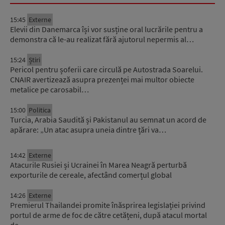
15:45
Externe
Elevii din Danemarca își vor susține oral lucrările pentru a
demonstra că le-au realizat fără ajutorul nepermis al…
15:24
Știri
Pericol pentru șoferii care circulă pe Autostrada Soarelui.
CNAIR avertizează asupra prezenței mai multor obiecte
metalice pe carosabil…
15:00
Politica
Turcia, Arabia Saudită și Pakistanul au semnat un acord de
apărare: „Un atac asupra uneia dintre țări va…
14:42
Externe
Atacurile Rusiei și Ucrainei în Marea Neagră perturbă
exporturile de cereale, afectând comerțul global
14:26
Externe
Premierul Thailandei promite înăsprirea legislației privind
portul de arme de foc de către cetățeni, după atacul mortal