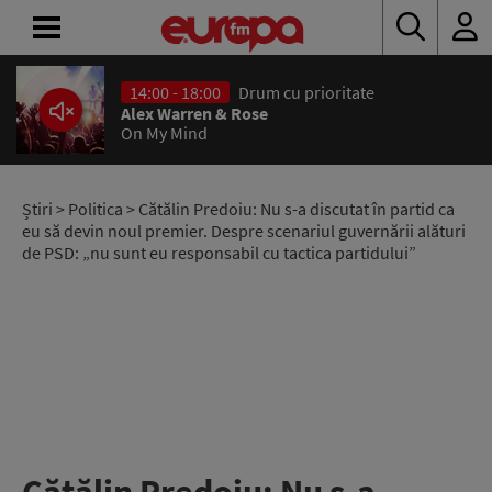
14:00 - 18:00
Drum cu prioritate
ACASĂ
Alex Warren & Rose
On My Mind
ȘTIRI
RADIO
Știri
>
Politica
> Cătălin Predoiu: Nu s-a discutat în partid ca
eu să devin noul premier. Despre scenariul guvernării alături
de PSD: „nu sunt eu responsabil cu tactica partidului”
CONCURSURI
PODCAST
ASCULTĂ
LIVE