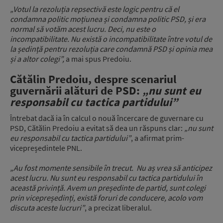
„Votul la rezoluția repsectivă este logic pentru că
el
condamna politic moțiunea
și condamna politic PSD,
și era
normal să votăm acest lucru.
Deci, nu este o
incompatibilitate.
Nu există o incompatibilitate
între votul de
la ședință
pentru rezoluția care condamnă PSD
și opinia mea
și a altor colegi”,
a mai spus Predoiu.
Cătălin Predoiu, despre scenariul
guvernării alături de PSD:
„n
u sunt eu
responsabil cu tactica partidului”
Întrebat dacă ia în calcul o nouă încercare de guvernare cu
PSD, Cătălin Predoiu a evitat să dea un răspuns clar:
„n
u sunt
eu responsabil cu tactica partidului”
, a afirmat prim-
vicepreședintele PNL.
„Au fost momente sensibile în trecut.
Nu aș vrea să anticipez
acest lucru.
Nu sunt eu responsabil cu tactica partidului
în
această privință.
Avem un președinte de partid,
sunt colegi
prin vicepreședinți,
există foruri de conducere,
acolo vom
discuta aceste lucruri”
, a precizat liberalul.