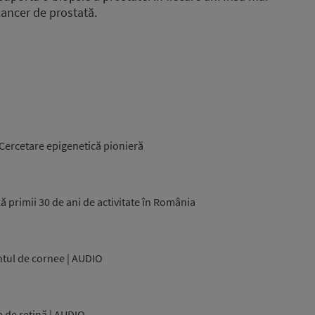
cancer de prostată.
 Cercetare epigenetică pionieră
 primii 30 de ani de activitate în România
ntul de cornee | AUDIO
a de retină | AUDIO