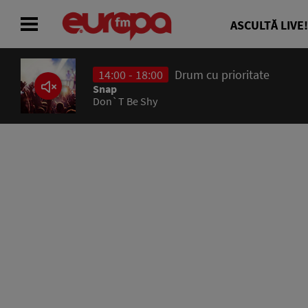
ASCULTĂ LIVE!
14:00 - 18:00
Drum cu prioritate
ACASĂ
Snap
Don`T Be Shy
ȘTIRI
RADIO
CONCURSURI
PODCAST
ASCULTĂ LIVE