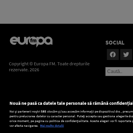
SOCIAL
Copyright © Europa FM. Toate drepturile
rezervate. 2026
Nouă ne pasă ca datele tale personale să rămână confidenția
Setări:
Noi și partenerii noștri
585
stocăm și/sau accesăm informații pe dispozitivul dvs., precum i
pentru prelucrarea datelor cu caracter personal. Puteți accepta sau gestiona alegerile dvs
Dark Mode
orice moment, pe pagina cu politica de confidențialitate. Aceste alegeri vor fi raportate 
vor afecta navigarea.
Mai multe detalii