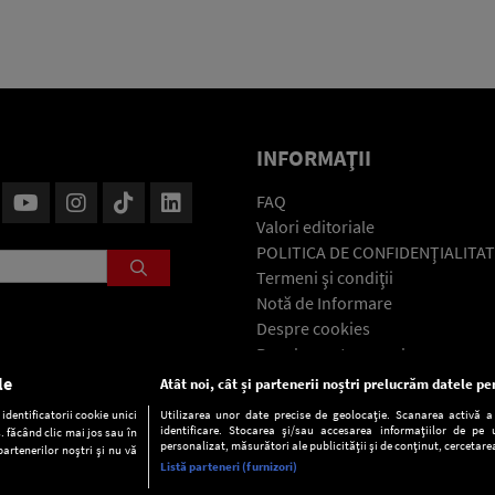
INFORMAŢII
FAQ
Valori editoriale
POLITICA DE CONFIDENŢIALITAT
Termeni şi condiţii
Notă de Informare
Despre cookies
Regulament general
GDPR
le
Atât noi, cât și partenerii noștri prelucrăm datele pen
Contact
dentificatorii cookie unici
Utilizarea unor date precise de geolocație. Scanarea activă a c
identificare. Stocarea și/sau accesarea informațiilor de pe u
. făcând clic mai jos sau în
personalizat, măsurători ale publicității și de conținut, cercetarea
partenerilor noștri și nu vă
Listă parteneri (furnizori)