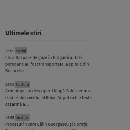
Ultimele stiri
15:09
Social
Ilfov: Scăpare de gaze în Bragadiru. Trei
persoane au fost transportate la spitale din
București
14:03
Cultură
Arheologii au descoperit lângă Colosseum o
clădire din secolul al II-lea. Ar putea fi o fostă
cazarmă a…
13:55
Justiție
Procesul în care Călin Georgescu și Horațiu