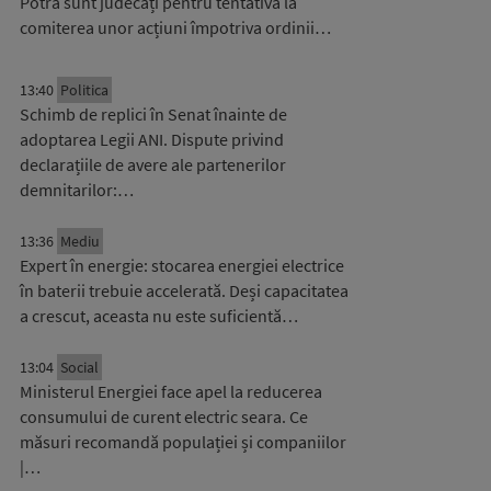
Potra sunt judecați pentru tentativă la
comiterea unor acțiuni împotriva ordinii…
13:40
Politica
Schimb de replici în Senat înainte de
adoptarea Legii ANI. Dispute privind
declarațiile de avere ale partenerilor
demnitarilor:…
13:36
Mediu
Expert în energie: stocarea energiei electrice
în baterii trebuie accelerată. Deși capacitatea
a crescut, aceasta nu este suficientă…
13:04
Social
Ministerul Energiei face apel la reducerea
consumului de curent electric seara. Ce
măsuri recomandă populației și companiilor
|…