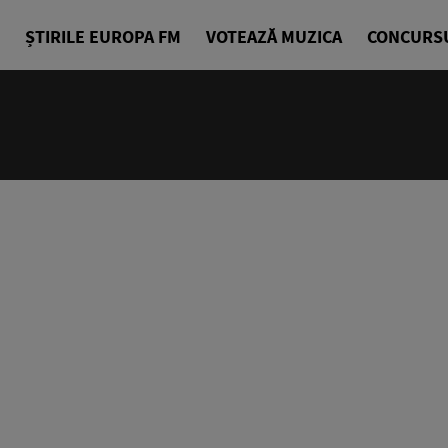
ȘTIRILE EUROPA FM
VOTEAZĂ MUZICA
CONCURS
14:00 - 18
Drum cu pri
Denis Ciuli