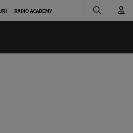
URI
RADIO ACADEMY
:00
oritate
naru și Diana Enache