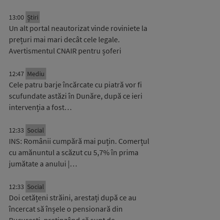
13:00
Știri
Un alt portal neautorizat vinde roviniete la
prețuri mai mari decât cele legale.
Avertismentul CNAIR pentru șoferi
12:47
Mediu
Cele patru barje încărcate cu piatră vor fi
scufundate astăzi în Dunăre, după ce ieri
intervenția a fost…
12:33
Social
INS: Românii cumpără mai puțin. Comerțul
cu amănuntul a scăzut cu 5,7% în prima
jumătate a anului |…
12:33
Social
Doi cetățeni străini, arestați după ce au
încercat să înșele o pensionară din