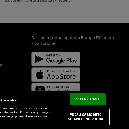
București, pretinzând că sunt de…
Descarcă gratuit aplicaţia Europa FM pentru
smartphone:
E
ACCEPT TOATE
tru a oferi:
aracteristicilor dispozitivului pentru
n dispozitiv. Publicitate și conținut
VREAU SA MODIFIC
 audienței și dezvoltarea serviciilor.
SETARILE INDIVIDUAL
CONFIDENŢIALITATE