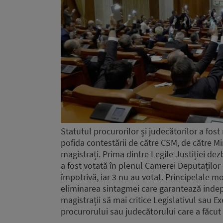
Statutul procurorilor și judecătorilor a fost
pofida contestării de către CSM, de către Min
magistrați. Prima dintre Legile Justiției d
a fost votată în plenul Camerei Deputaților
împotrivă, iar 3 nu au votat. Principelale mo
eliminarea sintagmei care garantează indepe
magistrații să mai critice Legislativul sau E
procurorului sau judecătorului care a făcut 