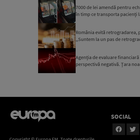
7000 de lei amendă pentru ech
în timp ce transporta pacienți l
România evită retrogradarea, p
,,Suntem la un pas de retrograd
Agenția de evaluare financiară
perspectivă negativă. Țara noa
SOCIAL
Copyright © Europa FM. Toate drepturile