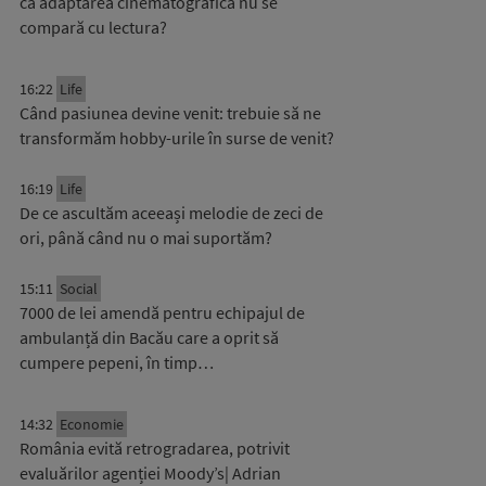
că adaptarea cinematografică nu se
compară cu lectura?
16:22
Life
Când pasiunea devine venit: trebuie să ne
transformăm hobby-urile în surse de venit?
16:19
Life
De ce ascultăm aceeași melodie de zeci de
ori, până când nu o mai suportăm?
15:11
Social
7000 de lei amendă pentru echipajul de
ambulanță din Bacău care a oprit să
cumpere pepeni, în timp…
14:32
Economie
România evită retrogradarea, potrivit
evaluărilor agenției Moody’s| Adrian