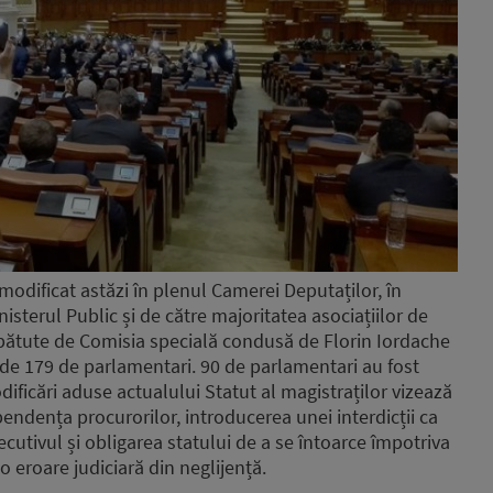
 modificat astăzi în plenul Camerei Deputaților, în
isterul Public și de către majoritatea asociațiilor de
ezbătute de Comisia specială condusă de Florin Iordache
 de 179 de parlamentari. 90 de parlamentari au fost
dificări aduse actualului Statut al magistraților vizează
ndența procurorilor, introducerea unei interdicții ca
xecutivul și obligarea statului de a se întoarce împotriva
o eroare judiciară din neglijență.