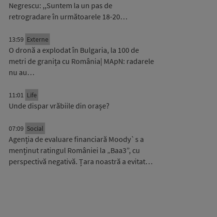
Negrescu: ,,Suntem la un pas de
retrogradare în următoarele 18-20…
13:59
Externe
O dronă a explodat în Bulgaria, la 100 de
metri de granița cu România| MApN: radarele
nu au…
11:01
Life
Unde dispar vrăbiile din orașe?
07:09
Social
Agenția de evaluare financiară Moody`s a
menținut ratingul României la „Baa3”, cu
perspectivă negativă. Țara noastră a evitat…