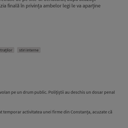
ia finală în privința ambelor legi le va aparține
traților
stiri interne
 volan pe un drum public. Polițiștii au deschis un dosar penal
 temporar activitatea unei firme din Constanța, acuzate că