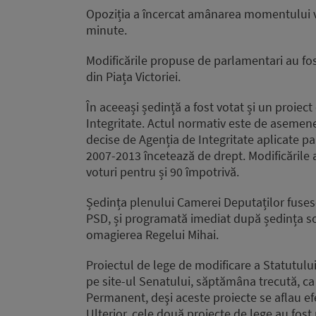
Opoziția a încercat amânarea momentului vot
minute.
Modificările propuse de parlamentari au fos
din Piața Victoriei.
În aceeași ședință a fost votat și un proiec
Integritate. Actul normativ este de asemene
decise de Agenția de Integritate aplicate par
2007-2013 încetează de drept. Modificările
voturi pentru și 90 împotrivă.
Ședința plenului Camerei Deputaților fuses
PSD, și programată imediat după ședința s
omagierea Regelui Mihai.
Proiectul de lege de modificare a Statutului
pe site-ul Senatului, săptămâna trecută, ca 
Permanent, deşi aceste proiecte se aflau ef
Ulterior, cele două proiecte de lege au fost