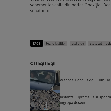
vehemente venite din partea Opoziţiei. Deciz
senatorilor.
TAGS
legile justitiei
psd alde
statutul magis
CITEȘTE ȘI
Vrancea: Bebeluș de 11 luni, la
Instanța Supremă i-a suspendat
îngropa deșeuri