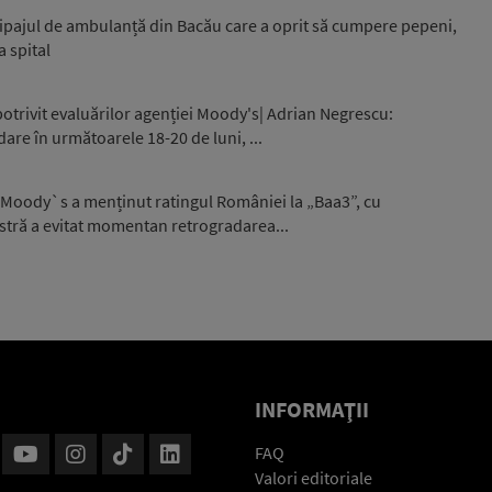
ipajul de ambulanță din Bacău care a oprit să cumpere pepeni,
a spital
otrivit evaluărilor agenției Moody's| Adrian Negrescu:
are în următoarele 18-20 de luni, ...
 Moody`s a menținut ratingul României la „Baa3”, cu
stră a evitat momentan retrogradarea...
INFORMAŢII
FAQ
Valori editoriale