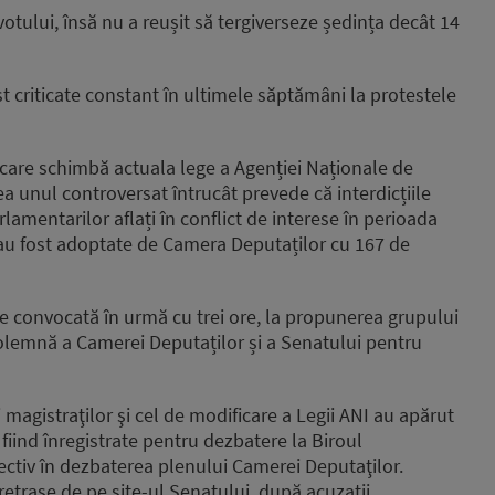
ului, însă nu a reușit să tergiverseze ședința decât 14
t criticate constant în ultimele săptămâni la protestele
t care schimbă actuala lege a Agenției Naționale de
a unul controversat întrucât prevede că interdicțiile
lamentarilor aflați în conflict de interese în perioada
 au fost adoptate de Camera Deputaților cu 167 de
e convocată în urmă cu trei ore, la propunerea grupului
olemnă a Camerei Deputaților și a Senatului pentru
 magistraţilor şi cel de modificare a Legii ANI au apărut
fiind înregistrate pentru dezbatere la Biroul
ectiv în dezbaterea plenului Camerei Deputaţilor.
 retrase de pe site-ul Senatului, după acuzaţii