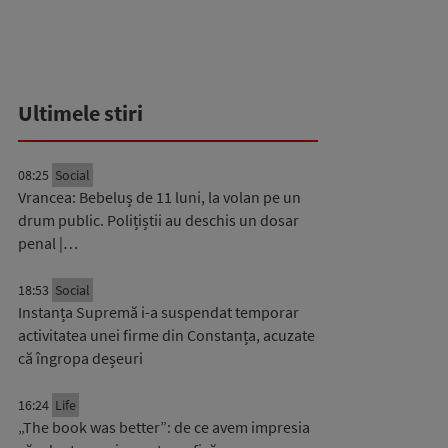
Ultimele stiri
08:25
Social
Vrancea: Bebeluș de 11 luni, la volan pe un
drum public. Polițiștii au deschis un dosar
penal |…
18:53
Social
Instanța Supremă i-a suspendat temporar
activitatea unei firme din Constanța, acuzate
că îngropa deșeuri
16:24
Life
„The book was better”: de ce avem impresia