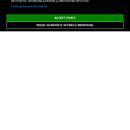
de conținut, cercetarea audienței și dezvoltarea serviciilor.
Setări:
Listă parteneri (furnizori)
Ascultă Europa FM în aplicație
Dark
×
Instalează
Radio live, podcasturi, știri și alerte
ACCEPT TOATE
Mode
importante.
VREAU SA MODIFIC SETARILE INDIVIDUAL
CONFIDENŢIALITATE
Copyright © Europa FM. Toate drepturile rezervate. 2026
SOCIAL