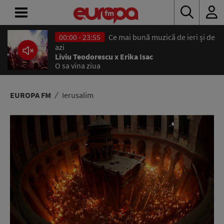
00:00 - 23:55
Ce mai bună muzică de ieri și de
ACASĂ
azi
Liviu Teodorescu x Erika Isac
O sa vina ziua
ȘTIRI
RADIO
EUROPA FM
Ierusalim
CONCURSURI
PODCAST
ASCULTĂ
LIVE