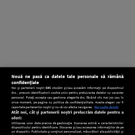
Nouă ne pasă ca datele tale personale să rămână
confidențiale
Noi și partenerii noștri
585
stocăm și/sau accesăm informații pe dispozitivul
dvs., precum identificatorii cookie unici pentru prelucrarea datelor cu caracter
personal. Puteți accepta sau gestiona alegerile dvs. făcând clic mai jos sau în
orice moment, pe pagina cu politica de confidențialitate. Aceste alegeri vor fi
raportate partenerilor noștri și nu vă vor afecta navigarea.
Mai multe detalii
Atât noi, cât și partenerii noștri prelucrăm datele pentru a
oferi:
Utilizarea unor date precise de geolocație. Scanarea activă a caracteristicilor
dispozitivului pentru identificare. Stocarea și/sau accesarea informațiilor de pe
un dispozitiv. Publicitate și conținut personalizat, măsurători ale publicității și