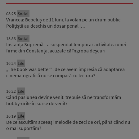
08:25
Social
Vrancea: Bebeluș de 11 luni, la volan pe un drum public.
Polițiștii au deschis un dosar penal |…
18:53
Social
Instanța Supremă i-a suspendat temporar activitatea unei
firme din Constanța, acuzate că îngropa deșeuri
16:24
Life
„The book was better”: de ce avem impresia că adaptarea
cinematografică nu se compară cu lectura?
16:22
Life
Când pasiunea devine venit: trebuie să ne transformăm
hobby-urile în surse de venit?
16:19
Life
De ce ascultăm aceeași melodie de zeci de ori, până când nu
o mai suportăm?