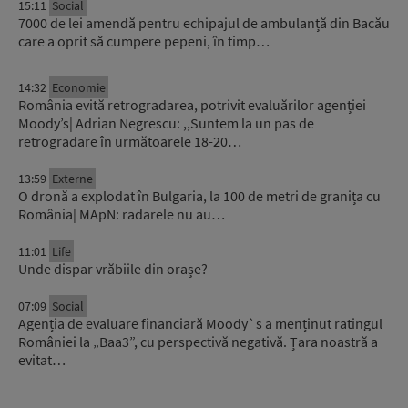
15:11
Social
7000 de lei amendă pentru echipajul de ambulanță din Bacău
care a oprit să cumpere pepeni, în timp…
14:32
Economie
România evită retrogradarea, potrivit evaluărilor agenției
Moody’s| Adrian Negrescu: ,,Suntem la un pas de
retrogradare în următoarele 18-20…
13:59
Externe
O dronă a explodat în Bulgaria, la 100 de metri de granița cu
România| MApN: radarele nu au…
11:01
Life
Unde dispar vrăbiile din orașe?
07:09
Social
Agenția de evaluare financiară Moody`s a menținut ratingul
României la „Baa3”, cu perspectivă negativă. Țara noastră a
evitat…