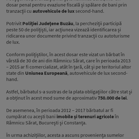
dosar penal pentru evaziune fiscală şi spălare de bani prin
tranzacţii cu
autovehicule de lux
second-hand.
Potrivit
Poliţiei Judeţene Buzău
, la percheziţii participă
peste 50 de poliţişti, iar acţiunea vizează identificarea şi
ridicarea unor documente privind tranzacţii cu autoturisme
de lux.
Conform poliţiştilor, în acest dosar este vizat un bărbat în
vârstă de 30 de ani din Râmnicu Sărat, care în perioada 2013
– 2015 ar fi comercializat, atât în ţară, cât şi pe teritoriul altor
state din
Uniunea Europeană
, autovehicule de lux second-
hand.
Astfel, bărbatul s-a sustras de la plata obligaţiilor către stat şi
a obținut în acest mod sume de aproximativ
750.000 de lei
.
De asemenea, în perioada 2012 – 2017 bărbatul ar fi
cumpărat cu aceşti bani
imobile şi terenuri agricole
în
Râmnicu Sărat, Bucureşti şi Constanţa.
În urma achizițiilor, acesta a ascuns provenienţa sumelor