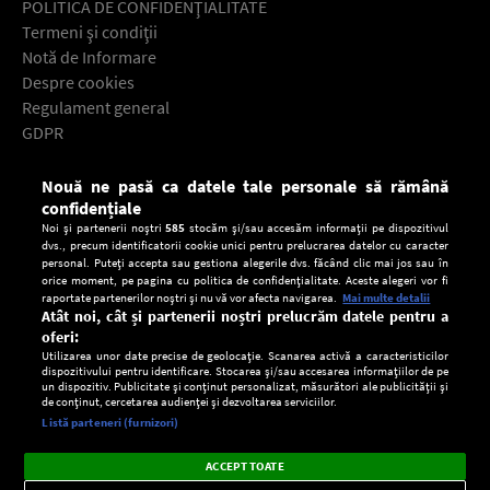
POLITICA DE CONFIDENŢIALITATE
Termeni şi condiţii
Notă de Informare
Despre cookies
Regulament general
GDPR
Contact
Nouă ne pasă ca datele tale personale să rămână
Descarcă gratuit aplicaţia Europa FM pentru smartphone:
confidențiale
Noi și partenerii noștri
585
stocăm și/sau accesăm informații pe dispozitivul
dvs., precum identificatorii cookie unici pentru prelucrarea datelor cu caracter
personal. Puteți accepta sau gestiona alegerile dvs. făcând clic mai jos sau în
orice moment, pe pagina cu politica de confidențialitate. Aceste alegeri vor fi
raportate partenerilor noștri și nu vă vor afecta navigarea.
Mai multe detalii
Atât noi, cât și partenerii noștri prelucrăm datele pentru a
oferi:
Utilizarea unor date precise de geolocație. Scanarea activă a caracteristicilor
dispozitivului pentru identificare. Stocarea și/sau accesarea informațiilor de pe
un dispozitiv. Publicitate și conținut personalizat, măsurători ale publicității și
de conținut, cercetarea audienței și dezvoltarea serviciilor.
Setări:
Listă parteneri (furnizori)
Ascultă Europa FM în aplicație
Dark
×
Instalează
Radio live, podcasturi, știri și alerte
ACCEPT TOATE
Mode
importante.