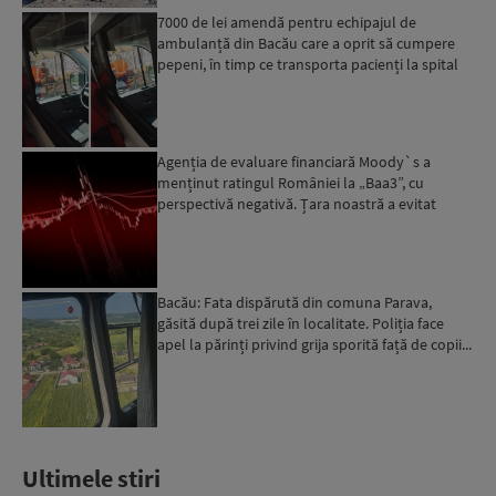
7000 de lei amendă pentru echipajul de
ambulanță din Bacău care a oprit să cumpere
pepeni, în timp ce transporta pacienți la spital
Agenția de evaluare financiară Moody`s a
menținut ratingul României la „Baa3”, cu
perspectivă negativă. Țara noastră a evitat
momentan retrogradarea...
Bacău: Fata dispărută din comuna Parava,
găsită după trei zile în localitate. Poliția face
apel la părinți privind grija sporită față de copii...
Ultimele stiri