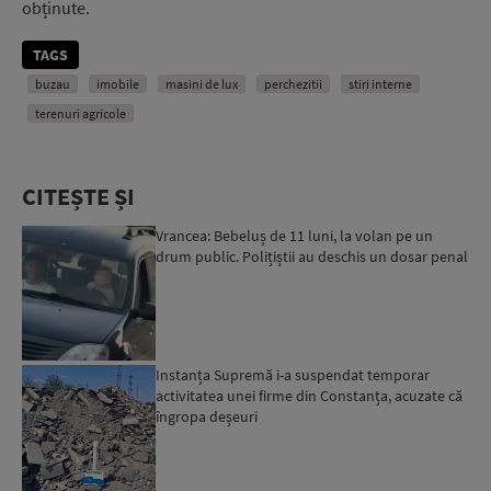
obținute.
TAGS
buzau
imobile
masini de lux
perchezitii
stiri interne
terenuri agricole
CITEȘTE ȘI
Vrancea: Bebeluș de 11 luni, la volan pe un
drum public. Polițiștii au deschis un dosar penal
Instanța Supremă i-a suspendat temporar
activitatea unei firme din Constanța, acuzate că
îngropa deșeuri