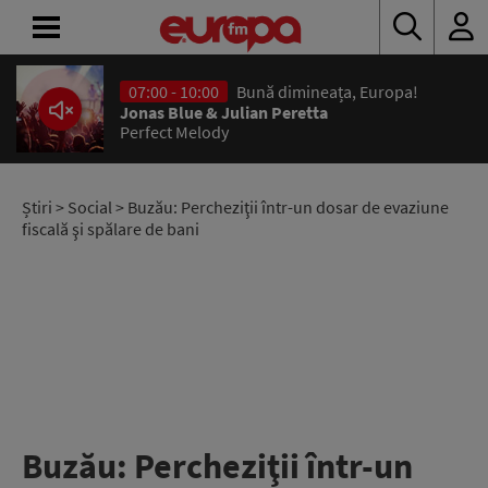
07:00 - 10:00
Bună dimineața, Europa!
ACASĂ
Jonas Blue & Julian Peretta
Perfect Melody
ȘTIRI
RADIO
Știri
>
Social
> Buzău: Percheziţii într-un dosar de evaziune
fiscală şi spălare de bani
CONCURSURI
PODCAST
ASCULTĂ
LIVE
Buzău: Percheziţii într-un