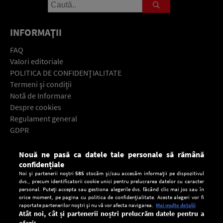
INFORMAŢII
FAQ
Valori editoriale
POLITICA DE CONFIDENŢIALITATE
Termeni şi condiţii
Notă de Informare
Despre cookies
Regulament general
GDPR
Contact
Nouă ne pasă ca datele tale personale să rămână
Descarcă gratuit aplicaţia Europa FM pentru smartphone:
confidențiale
Noi și partenerii noștri
585
stocăm și/sau accesăm informații pe dispozitivul
dvs., precum identificatorii cookie unici pentru prelucrarea datelor cu caracter
personal. Puteți accepta sau gestiona alegerile dvs. făcând clic mai jos sau în
orice moment, pe pagina cu politica de confidențialitate. Aceste alegeri vor fi
raportate partenerilor noștri și nu vă vor afecta navigarea.
Mai multe detalii
Atât noi, cât și partenerii noștri prelucrăm datele pentru a