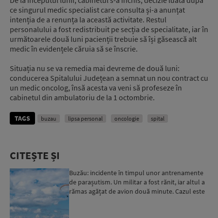
ce singurul medic specialist care consulta și-a anunțat
intenția de a renunța la această activitate. Restul
personalului a fost redistribuit pe secția de specialitate, iar în
următoarele două luni pacienții trebuie să își găsească alt
medic în evidențele căruia să se înscrie.
Situația nu se va remedia mai devreme de două luni:
conducerea Spitalului Județean a semnat un nou contract cu
un medic oncolog, însă acesta va veni să profeseze în
cabinetul din ambulatoriu de la 1 octombrie.
TAGS
buzau
lipsa personal
oncologie
spital
CITEȘTE ȘI
Buzău: incidente în timpul unor antrenamente
de parașutism. Un militar a fost rănit, iar altul a
rămas agățat de avion două minute. Cazul este
cerceta...