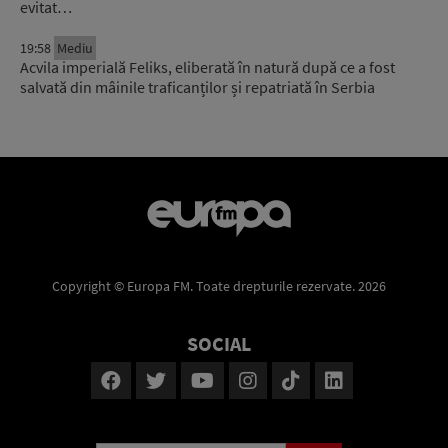
evitat…
19:58
Mediu
Acvila imperială Feliks, eliberată în natură după ce a fost
salvată din mâinile traficanților și repatriată în Serbia
Copyright © Europa FM. Toate drepturile rezervate. 2026
SOCIAL