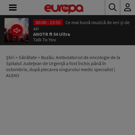
00:00 - 23:55
Ce mai bună muzică de ieri și de
ACASĂ
azi
ANOTR ft 54 Ultra
Talk To You
ȘTIRI
RADIO
Știri
>
Sănătate
> Buzău: Ambulatoriul de oncologie de la
Spitalul Județean de Urgență a fost închis până în
octombrie, după plecarea singurului medic specialist |
CONCURSURI
AUDIO
PODCAST
ASCULTĂ
LIVE