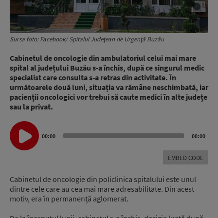
Sursa foto: Facebook/ Spitalul Judeţean de Urgenţă Buzău
Cabinetul de oncologie din ambulatoriul celui mai mare
spital al județului Buzău s-a închis, după ce singurul medic
specialist care consulta s-a retras din activitate. În
următoarele două luni, situația va rămâne neschimbată, iar
pacienții oncologici vor trebui să caute medici în alte județe
sau la privat.
Audio
00:00
00:00
Player
EMBED CODE
Cabinetul de oncologie din policlinica spitalului este unul
dintre cele care au cea mai mare adresabilitate. Din acest
motiv, era în permanență aglomerat.
De la începutul lunii, cabinetul s-a închis, decizie luată după