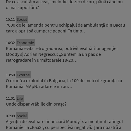
De ce ascultăm aceeași melodie de zeci de ori, până când nu
o mai suportăm?
15:11
Social
7000 de lei amendă pentru echipajul de ambulanță din Bacău
care a oprit să cumpere pepeni, în timp…
14:32
Economie
România evită retrogradarea, potrivit evaluărilor agenției
Moody’s| Adrian Negrescu: ,,Suntem la un pas de
retrogradare în următoarele 18-20…
13:59
Externe
O dronă a explodat în Bulgaria, la 100 de metri de granița cu
România| MApN: radarele nu au…
11:01
Life
Unde dispar vrăbiile din orașe?
07:09
Social
Agenția de evaluare financiară Moody`s a menținut ratingul
României la „Baa3”, cu perspectivă negativă. Țara noastră a