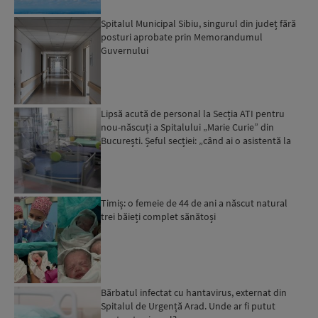
Spitalul Municipal Sibiu, singurul din județ fără
posturi aprobate prin Memorandumul
Guvernului
Lipsă acută de personal la Secția ATI pentru
nou-născuți a Spitalului „Marie Curie” din
București. Șeful secției: „când ai o asistentă la
șapte pacien...
Timiș: o femeie de 44 de ani a născut natural
trei băieți complet sănătoși
Bărbatul infectat cu hantavirus, externat din
Spitalul de Urgență Arad. Unde ar fi putut