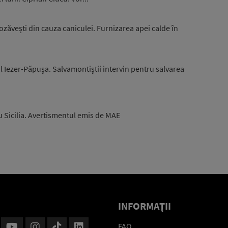
zăvești din cauza caniculei. Furnizarea apei calde în
l Iezer-Păpușa. Salvamontiștii intervin pentru salvarea
u Sicilia. Avertismentul emis de MAE
INFORMAŢII
FAQ