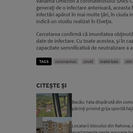
Varianta Omicron a coronavirusului SARS-CoV
generaţi de o infectare anterioară, aceasta f
infectări apărut în mai multe țări, în ciuda 
indică un studiu realizat în Elveţia.
Cercetarea confirmă că imunitatea obţinută
date de infectare. Cu toate acestea, şi în 
capacitate semnificativă de neutralizare a a
TAGS
coronavirus
covid
matei bals
stir
CITEȘTE ȘI
Bacău: Fata dispărută din comuna
părinți privind grija sporită față
Locatarii blocului din Rahova, 
apartamente peste aproape trei 