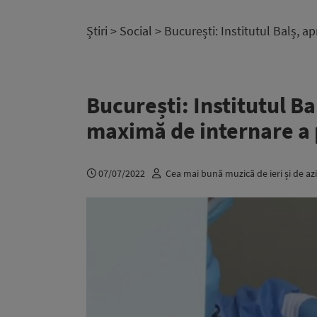
Știri
>
Social
> București: Institutul Balș, 
București: Institutul B
maximă de internare a 
07/07/2022
Cea mai bună muzică de ieri și de azi