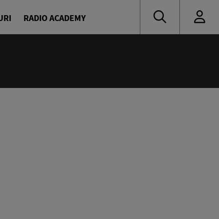
URI
RADIO ACADEMY
:55
 muzică de ieri și de azi