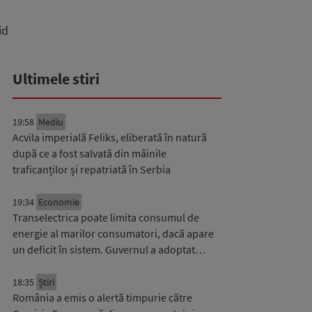
id
Ultimele stiri
19:58
Mediu
Acvila imperială Feliks, eliberată în natură
după ce a fost salvată din mâinile
traficanților și repatriată în Serbia
19:34
Economie
Transelectrica poate limita consumul de
energie al marilor consumatori, dacă apare
un deficit în sistem. Guvernul a adoptat…
18:35
Știri
România a emis o alertă timpurie către