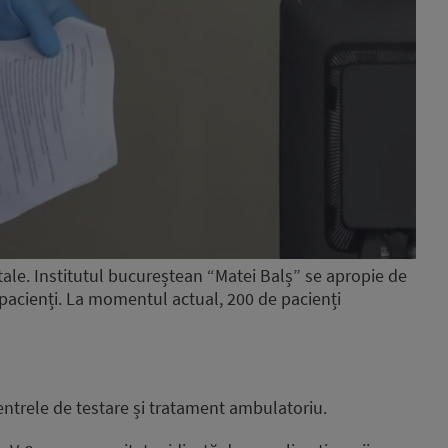
tale. Institutul bucureștean “Matei Balș” se apropie de
pacienți. La momentul actual, 200 de pacienți
entrele de testare și tratament ambulatoriu.