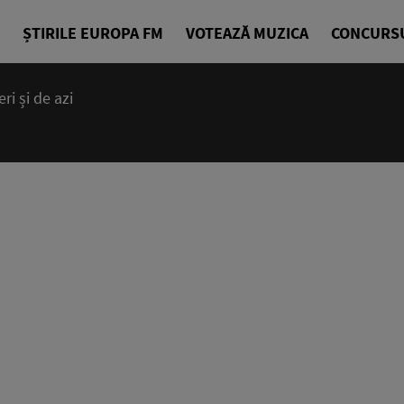
ȘTIRILE EUROPA FM
VOTEAZĂ MUZICA
CONCURS
i și de azi
14:00 - 23
Cea mai bună
EuropaFM