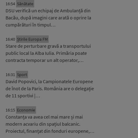
16:54
Sănătate
DSU verifică un echipaj de Ambulanță din
Bacău, după imagini care arată o oprire la
cumpărături în timpul…
16:40
Știrile Europa FM
Stare de perturbare gravă a transportului
public local la Alba Iulia. Primăria poate
contracta temporar un alt operator,…
16:31
Sport
David Popovici, la Campionatele Europene
de înot de la Paris. România are o delegație
de 11 sportivi |…
16:15
Economie
Constanța va avea cel mai mare și mai
modern acvariu din spațiul balcanic.
Proiectul, finanțat din fonduri europene,…