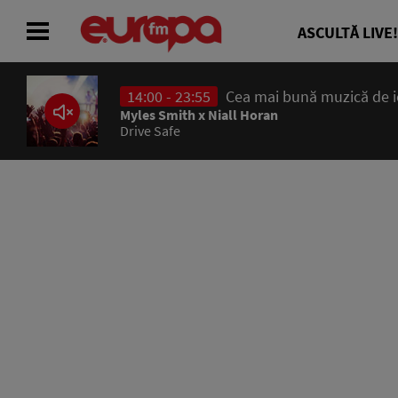
ASCULTĂ LIVE!
14:00 - 23:55
Cea mai bună muzică de ier
ACASĂ
Myles Smith x Niall Horan
Drive Safe
ȘTIRI
RADIO
CONCURSURI
PODCAST
ASCULTĂ LIVE