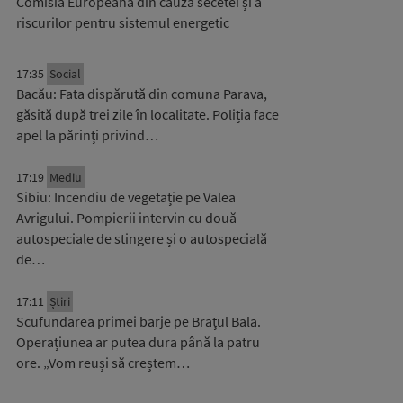
Comisia Europeană din cauza secetei și a
riscurilor pentru sistemul energetic
17:35
Social
Bacău: Fata dispărută din comuna Parava,
găsită după trei zile în localitate. Poliția face
apel la părinți privind…
17:19
Mediu
Sibiu: Incendiu de vegetație pe Valea
Avrigului. Pompierii intervin cu două
autospeciale de stingere și o autospecială
de…
17:11
Știri
Scufundarea primei barje pe Brațul Bala.
Operațiunea ar putea dura până la patru
ore. „Vom reuși să creștem…