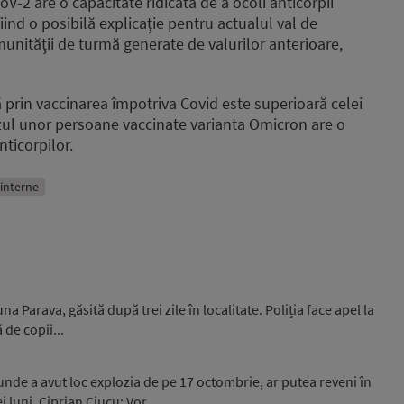
-2 are o capacitate ridicată de a ocoli anticorpii
iind o posibilă explicaţie pentru actualul val de
imunităţii de turmă generate de valurilor anterioare,
 prin vaccinarea împotriva Covid este superioară celei
cazul unor persoane vaccinate varianta Omicron are o
nticorpilor.
i interne
 Parava, găsită după trei zile în localitate. Poliția face apel la
 de copii...
unde a avut loc explozia de pe 17 octombrie, ar putea reveni în
luni. Ciprian Ciucu: Vor...