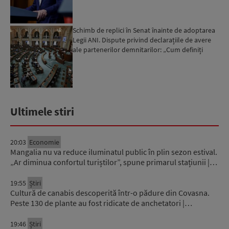
Schimb de replici în Senat înainte de adoptarea
Legii ANI. Dispute privind declarațiile de avere
ale partenerilor demnitarilor: „Cum definiți
amantele...
Ultimele stiri
20:03
Economie
Mangalia nu va reduce iluminatul public în plin sezon estival.
„Ar diminua confortul turiștilor”, spune primarul stațiunii |…
19:55
Știri
Cultură de canabis descoperită într-o pădure din Covasna.
Peste 130 de plante au fost ridicate de anchetatori |…
19:46
Știri