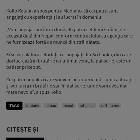
Kollo Katalin a spus pentru Mediafax că cei patru sunt
angajați cu experiență și au lucrat în domeniu.
„Vom angaja cam într-o lună alți patru cetățeni străini, de
această dată din Nepal, conform contractului cu agenția care
ne furnizează forță de muncă din străinătate.
Ei se vor alătura celorlați trei angajați din Sri Lanka, din care
doi lucrează în brutărie iar ultimul venit, la patiserie, este un
patiser priceput.
Cei patru nepalezi care vor veni au experiență, sunt calificați,
și vor lucra în brutărie sau în patiserie, unde vom avea mai
mare nevoie”, a spus Kollo.
TAGS
brutarie
ditrau
nepal
sri lanka
stiri interne
CITEȘTE ȘI