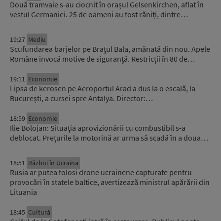
Două tramvaie s-au ciocnit în orașul Gelsenkirchen, aflat în
vestul Germaniei. 25 de oameni au fost răniți, dintre…
19:27
Mediu
Scufundarea barjelor pe Brațul Bala, amânată din nou. Apele
Române invocă motive de siguranță. Restricții în 80 de…
19:11
Economie
Lipsa de kerosen pe Aeroportul Arad a dus la o escală, la
București, a cursei spre Antalya. Director:…
18:59
Economie
Ilie Bolojan: Situaţia aprovizionării cu combustibil s-a
deblocat. Prețurile la motorină ar urma să scadă în a doua…
18:51
Război în Ucraina
Rusia ar putea folosi drone ucrainene capturate pentru
provocări în statele baltice, avertizează ministrul apărării din
Lituania
18:45
Cultură