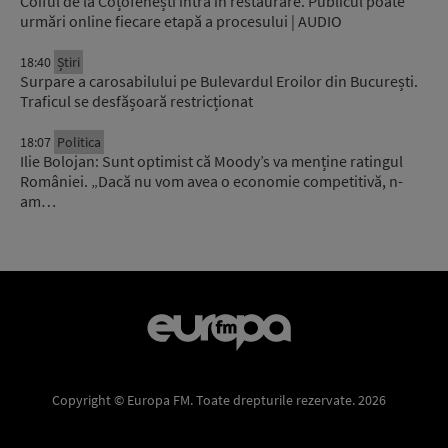
Coiful de la Coțofenești intră în restaurare. Publicul poate
urmări online fiecare etapă a procesului | AUDIO
18:40
Știri
Surpare a carosabilului pe Bulevardul Eroilor din București.
Traficul se desfășoară restricționat
18:07
Politica
Ilie Bolojan: Sunt optimist că Moody’s va menține ratingul
României. „Dacă nu vom avea o economie competitivă, n-
am…
Copyright © Europa FM. Toate drepturile rezervate. 2026