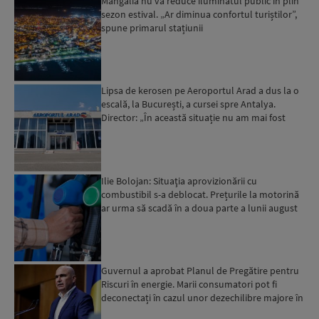
Mangalia nu va reduce iluminatul public în plin
sezon estival. „Ar diminua confortul turiștilor”,
spune primarul stațiunii
Lipsa de kerosen pe Aeroportul Arad a dus la o
escală, la București, a cursei spre Antalya.
Director: „În această situație nu am mai fost
deloc”...
Ilie Bolojan: Situaţia aprovizionării cu
combustibil s-a deblocat. Prețurile la motorină
ar urma să scadă în a doua parte a lunii august
Guvernul a aprobat Planul de Pregătire pentru
Riscuri în energie. Marii consumatori pot fi
deconectați în cazul unor dezechilibre majore în
sistemul e...