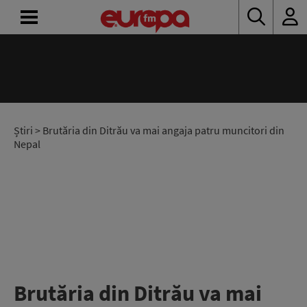
ACASĂ
ȘTIRI
RADIO
Știri
> Brutăria din Ditrău va mai angaja patru muncitori din
Nepal
CONCURSURI
PODCAST
ASCULTĂ
LIVE
Brutăria din Ditrău va mai