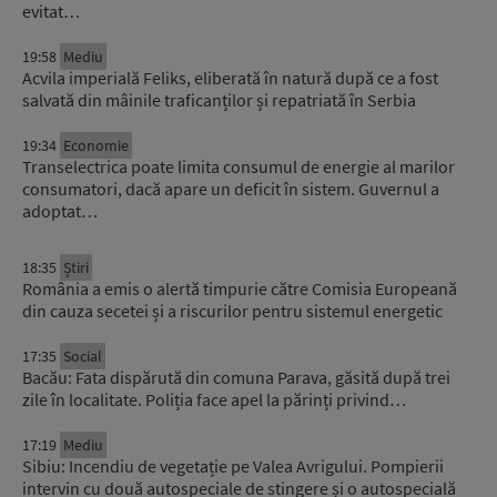
evitat…
19:58
Mediu
Acvila imperială Feliks, eliberată în natură după ce a fost
salvată din mâinile traficanților și repatriată în Serbia
19:34
Economie
Transelectrica poate limita consumul de energie al marilor
consumatori, dacă apare un deficit în sistem. Guvernul a
adoptat…
18:35
Știri
România a emis o alertă timpurie către Comisia Europeană
din cauza secetei și a riscurilor pentru sistemul energetic
17:35
Social
Bacău: Fata dispărută din comuna Parava, găsită după trei
zile în localitate. Poliția face apel la părinți privind…
17:19
Mediu
Sibiu: Incendiu de vegetație pe Valea Avrigului. Pompierii
intervin cu două autospeciale de stingere și o autospecială