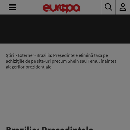
ACASĂ
ȘTIRI
RADIO
Știri
>
Externe
> Brazilia: Preşedintele elimină taxa pe
achiziţiile de pe site-uri precum Shein sau Temu, înaintea
alegerilor prezidenţiale
CONCURSURI
PODCAST
ASCULTĂ
LIVE