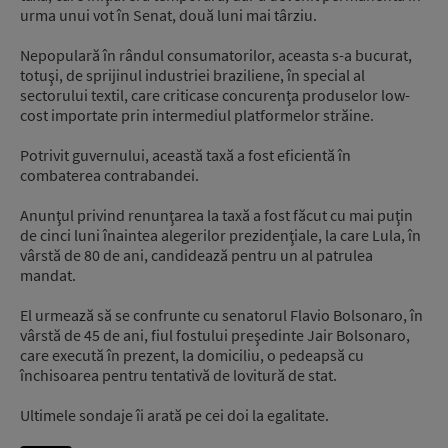
urma unui vot în Senat, două luni mai târziu.
Nepopulară în rândul consumatorilor, aceasta s-a bucurat,
totuşi, de sprijinul industriei braziliene, în special al
sectorului textil, care criticase concurenţa produselor low-
cost importate prin intermediul platformelor străine.
Potrivit guvernului, această taxă a fost eficientă în
combaterea contrabandei.
Anunţul privind renunţarea la taxă a fost făcut cu mai puţin
de cinci luni înaintea alegerilor prezidenţiale, la care Lula, în
vârstă de 80 de ani, candidează pentru un al patrulea
mandat.
El urmează să se confrunte cu senatorul Flavio Bolsonaro, în
vârstă de 45 de ani, fiul fostului preşedinte Jair Bolsonaro,
care execută în prezent, la domiciliu, o pedeapsă cu
închisoarea pentru tentativă de lovitură de stat.
Ultimele sondaje îi arată pe cei doi la egalitate.