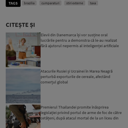
TAGS
brazilia
cumparaturi
stiri externe
taxa
CITEȘTE ȘI
Elevii din Danemarca își vor susține oral
lucrările pentru a demonstra că le-au realizat
fără ajutorul nepermis al inteligenței artificiale
Atacurile Rusiei și Ucrainei în Marea Neagră
perturbă exporturile de cereale, afectând
comerțul global
Premierul Thailandei promite înăsprirea
legislației privind portul de arme de foc de către
cetățeni, după atacul mortal de la un liceu din
Bangkok...