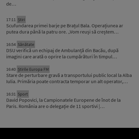
de…
17:11
Știri
Scufundarea primei barje pe Brațul Bala. Operațiunea ar
putea dura până la patru ore. „Vom reuși să creștem…
16:54
Sănătate
DSU verifică un echipaj de Ambulanță din Bacău, după
imagini care arată o oprire la cumpărături în timpul…
16:40
Știrile Europa FM
Stare de perturbare gravă a transportului public local la Alba
Iulia. Primăria poate contracta temporar un alt operator,…
16:31
Sport
David Popovici, la Campionatele Europene de înot de la
Paris. România are o delegație de 11 sportivi |…