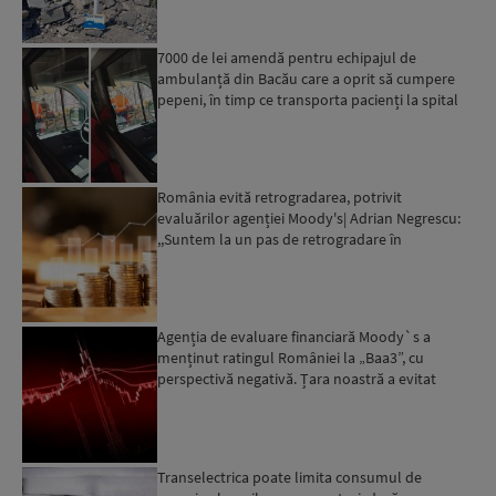
7000 de lei amendă pentru echipajul de
ambulanță din Bacău care a oprit să cumpere
pepeni, în timp ce transporta pacienți la spital
România evită retrogradarea, potrivit
evaluărilor agenției Moody's| Adrian Negrescu:
,,Suntem la un pas de retrogradare în
următoarele 18-20 de luni, ...
Agenția de evaluare financiară Moody`s a
menținut ratingul României la „Baa3”, cu
perspectivă negativă. Țara noastră a evitat
momentan retrogradarea...
Transelectrica poate limita consumul de