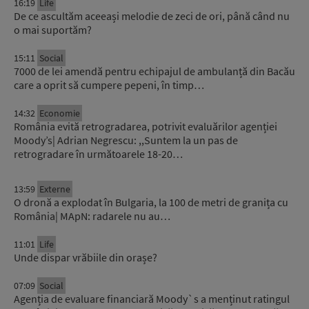
16:19
Life
De ce ascultăm aceeași melodie de zeci de ori, până când nu
o mai suportăm?
15:11
Social
7000 de lei amendă pentru echipajul de ambulanță din Bacău
care a oprit să cumpere pepeni, în timp…
14:32
Economie
România evită retrogradarea, potrivit evaluărilor agenției
Moody’s| Adrian Negrescu: ,,Suntem la un pas de
retrogradare în următoarele 18-20…
13:59
Externe
O dronă a explodat în Bulgaria, la 100 de metri de granița cu
România| MApN: radarele nu au…
11:01
Life
Unde dispar vrăbiile din orașe?
07:09
Social
Agenția de evaluare financiară Moody`s a menținut ratingul