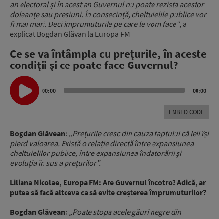
an electoral și în acest an Guvernul nu poate rezista acestor
doleanțe sau presiuni. În consecință, cheltuielile publice vor
fi mai mari. Deci împrumuturile pe care le vom face”
, a
explicat Bogdan Glăvan la Europa FM.
Ce se va întâmpla cu prețurile, în aceste
condiții și ce poate face Guvernul?
Audio
Player
00:00
00:00
EMBED CODE
Bogdan Glăvean:
„
Prețurile cresc din cauza faptului că leii își
pierd valoarea. Există o relație directă între expansiunea
cheltuielilor publice, între expansiunea îndatorării și
evoluția în sus a prețurilor”.
Liliana Nicolae, Europa FM: Are Guvernul încotro? Adică, ar
putea să facă altceva ca să evite creșterea împrumuturilor?
Bogdan Glăvean:
„Poate stopa acele găuri negre din