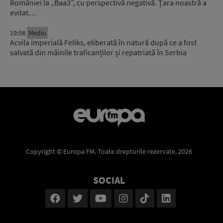
României la „Baa3”, cu perspectivă negativă. Țara noastră a
evitat…
19:58
Mediu
Acvila imperială Feliks, eliberată în natură după ce a fost
salvată din mâinile traficanților și repatriată în Serbia
Copyright © Europa FM. Toate drepturile rezervate. 2026
SOCIAL