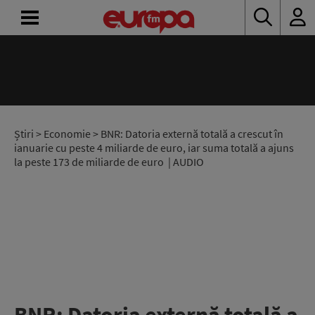
ACASĂ
ȘTIRI
RADIO
Știri
>
Economie
> BNR: Datoria externă totală a crescut în
ianuarie cu peste 4 miliarde de euro, iar suma totală a ajuns
la peste 173 de miliarde de euro | AUDIO
CONCURSURI
PODCAST
ASCULTĂ
LIVE