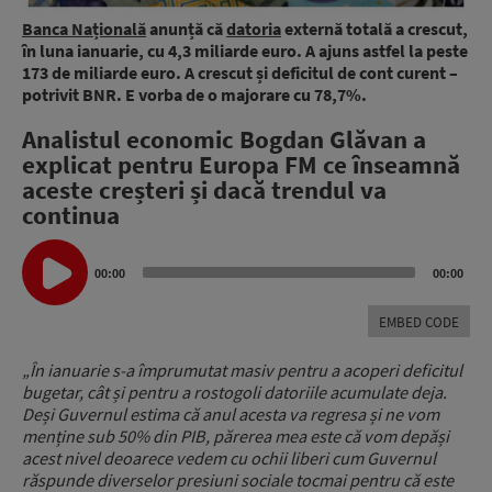
Banca Națională
anunță că
datoria
externă totală a crescut,
în luna ianuarie, cu 4,3 miliarde euro. A ajuns astfel la peste
173 de miliarde euro. A crescut și deficitul de cont curent –
potrivit BNR. E vorba de o majorare cu 78,7%.
Analistul economic Bogdan Glăvan a
explicat pentru Europa FM ce înseamnă
aceste creșteri și dacă trendul va
continua
Audio
Player
00:00
00:00
EMBED CODE
„În ianuarie s-a împrumutat masiv pentru a acoperi deficitul
bugetar, cât și pentru a rostogoli datoriile acumulate deja.
Deși Guvernul estima că anul acesta va regresa și ne vom
menține sub 50% din PIB, părerea mea este că vom depăși
acest nivel deoarece vedem cu ochii liberi cum Guvernul
răspunde diverselor presiuni sociale tocmai pentru că este