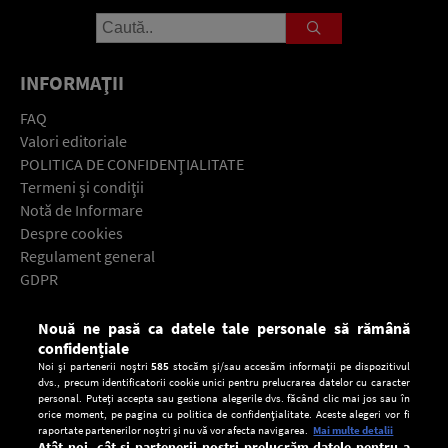
INFORMAŢII
FAQ
Valori editoriale
POLITICA DE CONFIDENŢIALITATE
Termeni şi condiţii
Notă de Informare
Despre cookies
Regulament general
GDPR
Contact
Nouă ne pasă ca datele tale personale să rămână
Descarcă gratuit aplicaţia Europa FM pentru smartphone:
confidențiale
Noi și partenerii noștri
585
stocăm și/sau accesăm informații pe dispozitivul
dvs., precum identificatorii cookie unici pentru prelucrarea datelor cu caracter
personal. Puteți accepta sau gestiona alegerile dvs. făcând clic mai jos sau în
orice moment, pe pagina cu politica de confidențialitate. Aceste alegeri vor fi
raportate partenerilor noștri și nu vă vor afecta navigarea.
Mai multe detalii
Atât noi, cât și partenerii noștri prelucrăm datele pentru a