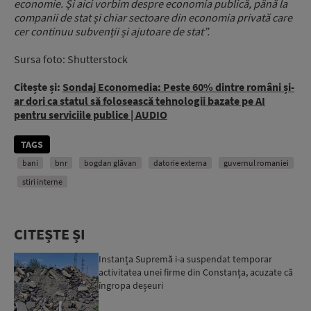
economie. Și aici vorbim despre economia publică, până la
companii de stat și chiar sectoare din economia privată care
cer continuu subvenții și ajutoare de stat”.
Sursa foto: Shutterstock
Citește și:
Sondaj Economedia: Peste 60% dintre români și-
ar dori ca statul să folosească tehnologii bazate pe AI
pentru serviciile publice | AUDIO
TAGS
bani
bnr
bogdan glăvan
datorie externa
guvernul romaniei
stiri interne
CITEȘTE ȘI
Instanța Supremă i-a suspendat temporar
activitatea unei firme din Constanța, acuzate că
îngropa deșeuri