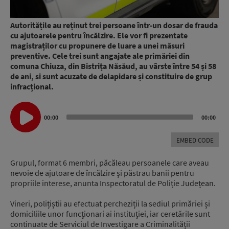
Autoritățile au reținut trei persoane într-un dosar de frauda
cu ajutoarele pentru încălzire. Ele vor fi prezentate
magistraților cu propunere de luare a unei măsuri
preventive. Cele trei sunt angajate ale primăriei din
comuna Chiuza, din Bistrița Năsăud, au vârste între 54 și 58
de ani, si sunt acuzate de delapidare și constituire de grup
infracțional.
Audio
00:00
00:00
Player
EMBED CODE
Grupul, format 6 membri, păcăleau persoanele care aveau
nevoie de ajutoare de încălzire și păstrau banii pentru
propriile interese, anunta Inspectoratul de Poliție Județean.
Vineri, polițiștii au efectuat percheziții la sediul primăriei și
domiciliile unor funcționari ai instituției, iar ceretările sunt
continuate de Serviciul de Investigare a Criminalității