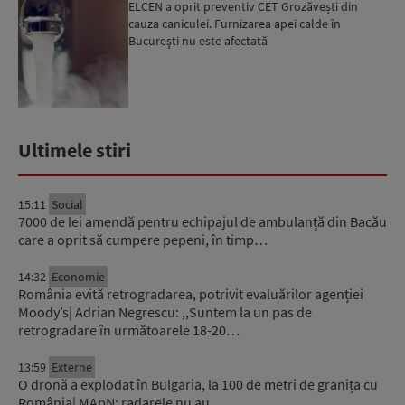
ELCEN a oprit preventiv CET Grozăvești din
cauza caniculei. Furnizarea apei calde în
Bucureşti nu este afectată
Ultimele stiri
15:11
Social
7000 de lei amendă pentru echipajul de ambulanță din Bacău
care a oprit să cumpere pepeni, în timp…
14:32
Economie
România evită retrogradarea, potrivit evaluărilor agenției
Moody’s| Adrian Negrescu: ,,Suntem la un pas de
retrogradare în următoarele 18-20…
13:59
Externe
O dronă a explodat în Bulgaria, la 100 de metri de granița cu
România| MApN: radarele nu au…