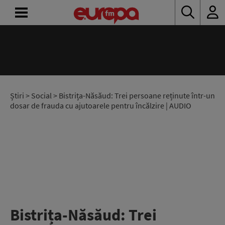
ACASĂ
ȘTIRI
RADIO
Știri
>
Social
> Bistrița-Năsăud: Trei persoane reținute într-un
dosar de frauda cu ajutoarele pentru încălzire | AUDIO
CONCURSURI
PODCAST
ASCULTĂ
LIVE
Bistrița-Năsăud: Trei