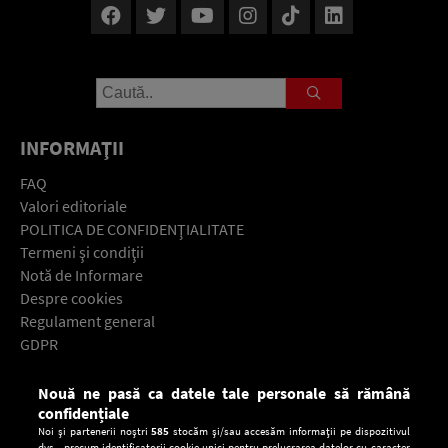
INFORMAŢII
FAQ
Valori editoriale
POLITICA DE CONFIDENŢIALITATE
Termeni şi condiţii
Notă de Informare
Despre cookies
Regulament general
GDPR
Contact
Nouă ne pasă ca datele tale personale să rămână
Descarcă gratuit aplicaţia Europa FM pentru smartphone:
confidențiale
Noi și partenerii noștri
585
stocăm și/sau accesăm informații pe dispozitivul
dvs., precum identificatorii cookie unici pentru prelucrarea datelor cu caracter