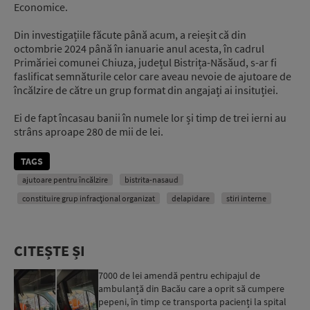
Economice.
Din investigațiile făcute până acum, a reieșit că din
octombrie 2024 până în ianuarie anul acesta, în cadrul
Primăriei comunei Chiuza, județul Bistrița-Năsăud, s-ar fi
faslificat semnăturile celor care aveau nevoie de ajutoare de
încălzire de către un grup format din angajați ai insituției.
Ei de fapt încasau banii în numele lor și timp de trei ierni au
strâns aproape 280 de mii de lei.
TAGS
ajutoare pentru încălzire
bistrita-nasaud
constituire grup infracţional organizat
delapidare
stiri interne
CITEȘTE ȘI
7000 de lei amendă pentru echipajul de
ambulanță din Bacău care a oprit să cumpere
pepeni, în timp ce transporta pacienți la spital