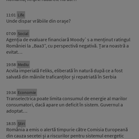
11:01
Life
Unde dispar vrăbiile din orașe?
07:09
Social
Agenția de evaluare financiară Moody`s a menținut ratingul
României la „Baa3”, cu perspectivă negativă. Țara noastră a
evitat…
19:58
Mediu
Acvila imperială Feliks, eliberată în natură după ce a fost
salvată din mâinile traficanților și repatriată în Serbia
19:34
Economie
Transelectrica poate limita consumul de energie al marilor
consumatori, dacă apare un deficit în sistem. Guvernul a
adoptat…
18:35
Știri
România a emis o alertă timpurie către Comisia Europeană
din cauza secetei și a riscurilor pentru sistemul energetic