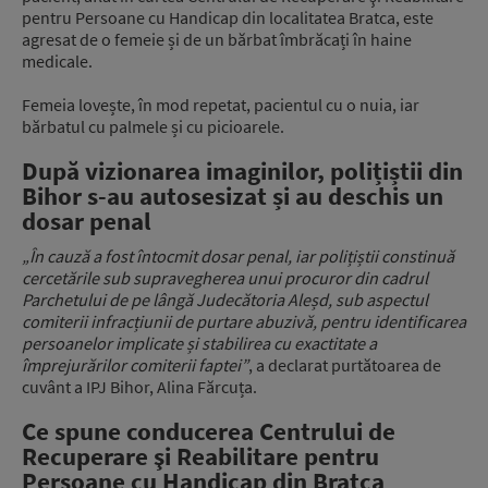
pentru Persoane cu Handicap din localitatea Bratca, este
agresat de o femeie și de un bărbat îmbrăcați în haine
medicale.
Femeia lovește, în mod repetat, pacientul cu o nuia, iar
bărbatul cu palmele și cu picioarele.
După vizionarea imaginilor, polițiștii din
Bihor s-au autosesizat și au deschis un
dosar penal
„În cauză a fost întocmit dosar penal, iar polițiștii constinuă
cercetările sub supravegherea unui procuror din cadrul
Parchetului de pe lângă Judecătoria Aleșd, sub aspectul
comiterii infracțiunii de purtare abuzivă, pentru identificarea
persoanelor implicate și stabilirea cu exactitate a
împrejurărilor comiterii faptei”
, a declarat purtătoarea de
cuvânt a IPJ Bihor, Alina Fărcuța.
Ce spune conducerea Centrului de
Recuperare şi Reabilitare pentru
Persoane cu Handicap din
Bratca