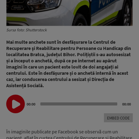
Sursa foto: Shutterstock
Mai multe anchete sunt în desfășurare la Centrul de
Recuperare şi Reabilitare pentru Persoane cu Handicap din
localitatea Bratca, județul Bihor. Polițiștii s-au autosesizat
și a început o anchetă, după ce pe internet au apărut
imagini în care un pacient este lovit de doi angajați ai
centrului. Este în desfășurare și o anchetă internă în acest
caz, iar conducerea centrului a sesizat și Direcția de
Asistență Socială.
Audio
00:00
00:00
Player
EMBED CODE
În imaginile publicate pe Facebook se observă cum un
pacient, aflat în curtea Centrului de Recuperare şi Reabilitare