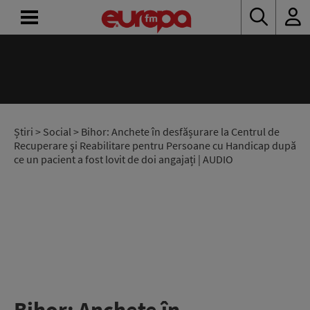
ACASĂ
ȘTIRI
RADIO
Știri
>
Social
> Bihor: Anchete în desfășurare la Centrul de
Recuperare şi Reabilitare pentru Persoane cu Handicap după
ce un pacient a fost lovit de doi angajați | AUDIO
CONCURSURI
PODCAST
ASCULTĂ
LIVE