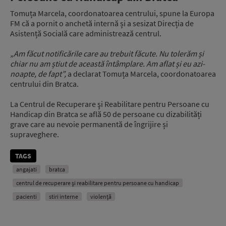
Tomuța Marcela, coordonatoarea centrului, spune la Europa
FM că a pornit o anchetă internă și a sesizat Direcția de
Asistență Socială care administrează centrul.
„Am făcut notificările care au trebuit făcute. Nu tolerăm și
chiar nu am știut de această întâmplare. Am aflat și eu azi-
noapte, de fapt”,
a declarat Tomuța Marcela, coordonatoarea
centrului din Bratca.
La Centrul de Recuperare şi Reabilitare pentru Persoane cu
Handicap din Bratca se află 50 de persoane cu dizabilități
grave care au nevoie permanentă de îngrijire și
supraveghere.
TAGS
angajati
bratca
centrul de recuperare şi reabilitare pentru persoane cu handicap
pacienti
stiri interne
violență