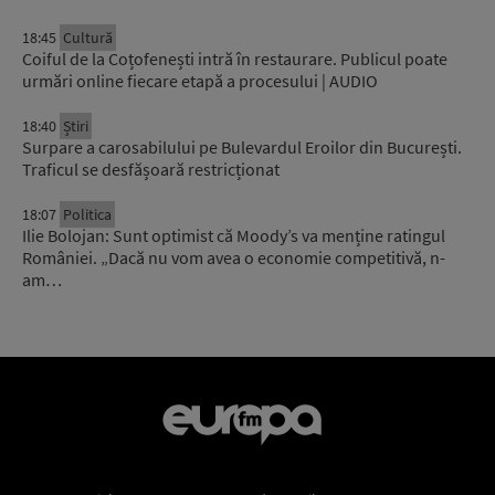
18:45
Cultură
Coiful de la Coțofenești intră în restaurare. Publicul poate
urmări online fiecare etapă a procesului | AUDIO
18:40
Știri
Surpare a carosabilului pe Bulevardul Eroilor din București.
Traficul se desfășoară restricționat
18:07
Politica
Ilie Bolojan: Sunt optimist că Moody’s va menține ratingul
României. „Dacă nu vom avea o economie competitivă, n-
am…