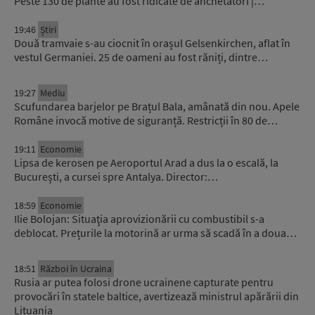
Peste 130 de plante au fost ridicate de anchetatori |…
19:46
Știri
Două tramvaie s-au ciocnit în orașul Gelsenkirchen, aflat în
vestul Germaniei. 25 de oameni au fost răniți, dintre…
19:27
Mediu
Scufundarea barjelor pe Brațul Bala, amânată din nou. Apele
Române invocă motive de siguranță. Restricții în 80 de…
19:11
Economie
Lipsa de kerosen pe Aeroportul Arad a dus la o escală, la
București, a cursei spre Antalya. Director:…
18:59
Economie
Ilie Bolojan: Situaţia aprovizionării cu combustibil s-a
deblocat. Prețurile la motorină ar urma să scadă în a doua…
18:51
Război în Ucraina
Rusia ar putea folosi drone ucrainene capturate pentru
provocări în statele baltice, avertizează ministrul apărării din
Lituania