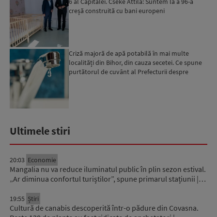
6 al Capitalei. Cseke Attila: Suntem la a 96-a
creșă construită cu bani europeni
Criză majoră de apă potabilă în mai multe
localități din Bihor, din cauza secetei. Ce spune
purtătorul de cuvânt al Prefecturii despre
măsurile luate ...
Ultimele stiri
20:03
Economie
Mangalia nu va reduce iluminatul public în plin sezon estival.
„Ar diminua confortul turiștilor”, spune primarul stațiunii |…
19:55
Știri
Cultură de canabis descoperită într-o pădure din Covasna.