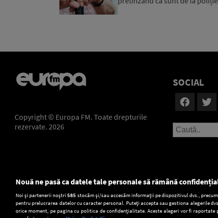
pretinzând că sunt de la poliție 
SOCIAL
Copyright © Europa FM. Toate drepturile
rezervate. 2026
Nouă ne pasă ca datele tale personale să rămână confidenția
Setări:
Noi și partenerii noștri
585
stocăm și/sau accesăm informații pe dispozitivul dvs., precum i
pentru prelucrarea datelor cu caracter personal. Puteți accepta sau gestiona alegerile dvs
Dark Mode
orice moment, pe pagina cu politica de confidențialitate. Aceste alegeri vor fi raportate 