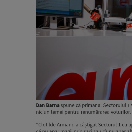
Dan Barna
spune că primar al Sectorului 1 
niciun temei pentru renumărarea voturilor.
“Clotilde Armand a câștigat Sectorul 1 cu a
că nu apar magii prin saci sau că nu apar al