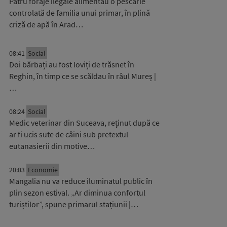
Patru foraje ilegale alimentau o pescărie
controlată de familia unui primar, în plină
criză de apă în Arad…
08:41
Social
Doi bărbați au fost loviți de trăsnet în
Reghin, în timp ce se scăldau în râul Mureș |
…
08:24
Social
Medic veterinar din Suceava, reținut după ce
ar fi ucis sute de câini sub pretextul
eutanasierii din motive…
20:03
Economie
Mangalia nu va reduce iluminatul public în
plin sezon estival. „Ar diminua confortul
turiștilor”, spune primarul stațiunii |…