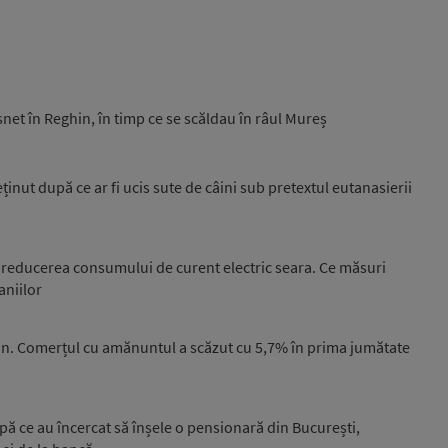
ăsnet în Reghin, în timp ce se scăldau în râul Mureș
inut după ce ar fi ucis sute de câini sub pretextul eutanasierii
la reducerea consumului de curent electric seara. Ce măsuri
niilor
n. Comerțul cu amănuntul a scăzut cu 5,7% în prima jumătate
upă ce au încercat să înșele o pensionară din București,