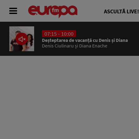
ASCULTĂ LIVE!
07:15 - 10:00
ACASĂ
Deșteptarea de vacanță cu Denis și Diana
Denis Ciulinaru și Diana Enache
ȘTIRI
RADIO
CONCURSURI
PODCAST
ASCULTĂ LIVE