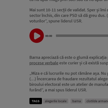
Mai sunt 10-11 secții de validat. Sper și îmi
sector închis, din care PSD să dă greu dus
voturilor”, spune liderul USR.
Audio
Player
00:00
Barna apreciază că este o glumă explicația 
procese verbale
este curier și că există susp
„Miza e că lucrurile nu pot rămâne așa. Nu 
(…) Încercarea de fraudare rezultatul alege
biroului electoral este un atelier de manuf
furând”, a mai spus liderul USR.
TAGS
alegerile locale
barna
clotilde arman