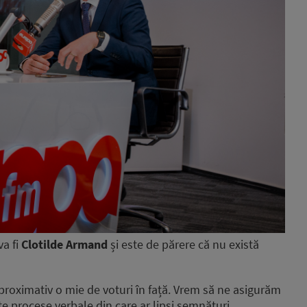
va fi
Clotilde Armand
și este de părere că nu există
proximativ o mie de voturi în față. Vrem să ne asigurăm
te procese verbale din care ar lipsi semnături.