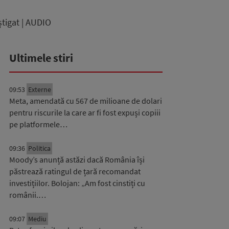
știgat | AUDIO
Ultimele stiri
09:53
Externe
Meta, amendată cu 567 de milioane de dolari
pentru riscurile la care ar fi fost expuși copiii
pe platformele…
09:36
Politica
Moody’s anunță astăzi dacă România își
păstrează ratingul de țară recomandat
investițiilor. Bolojan: „Am fost cinstiți cu
românii.…
09:07
Mediu