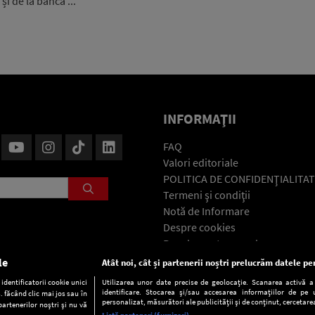
și de la bancă ...
INFORMAŢII
FAQ
Valori editoriale
POLITICA DE CONFIDENŢIALITAT
Termeni şi condiţii
Notă de Informare
Despre cookies
Regulament general
GDPR
le
Atât noi, cât și partenerii noștri prelucrăm datele pen
Contact
dentificatorii cookie unici
Utilizarea unor date precise de geolocație. Scanarea activă a c
identificare. Stocarea și/sau accesarea informațiilor de pe u
. făcând clic mai jos sau în
personalizat, măsurători ale publicității și de conținut, cercetarea
partenerilor noștri și nu vă
Listă parteneri (furnizori)