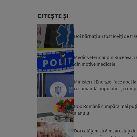
CITEȘTE ȘI
Doi bărbați au fost loviți de tr
Medic veterinar din Suceava, reț
din motive medicale
Ministerul Energiei face apel 
recomandă populației și compa
INS: Românii cumpără mai puți
a anului
Doi cetățeni străini, arestați d