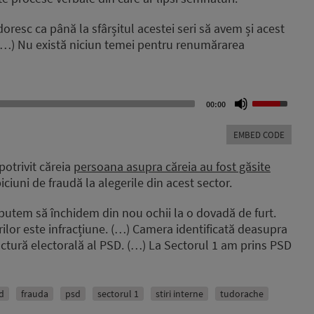
 doresc ca până la sfârșitul acestei seri să avem și acest
. (…) Nu există niciun temei pentru renumărarea
Use
00:00
Up/Down
Arrow
EMBED CODE
keys
to
potrivit căreia
persoana asupra căreia au fost găsite
increase
iciuni de fraudă la alegerile din acest sector.
or
decrease
putem să închidem din nou ochii la o dovadă de furt.
volume.
rilor este infracțiune. (…) Camera identificată deasupra
actură electorală al PSD. (…) La Sectorul 1 am prins PSD
d
frauda
psd
sectorul 1
stiri interne
tudorache