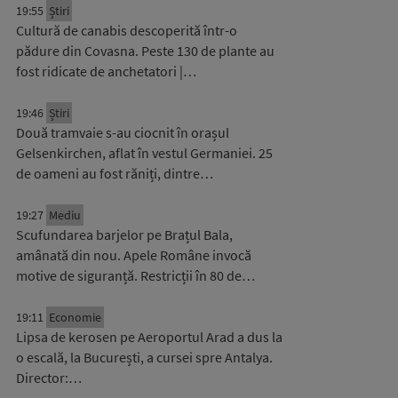
19:55
Știri
Cultură de canabis descoperită într-o
pădure din Covasna. Peste 130 de plante au
fost ridicate de anchetatori |…
19:46
Știri
Două tramvaie s-au ciocnit în orașul
Gelsenkirchen, aflat în vestul Germaniei. 25
de oameni au fost răniți, dintre…
19:27
Mediu
Scufundarea barjelor pe Brațul Bala,
amânată din nou. Apele Române invocă
motive de siguranță. Restricții în 80 de…
19:11
Economie
Lipsa de kerosen pe Aeroportul Arad a dus la
o escală, la București, a cursei spre Antalya.
Director:…