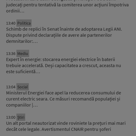
judecați pentru tentativă la comiterea unor acțiuni împotriva
ordinii…
13:40
Politica
Schimb de replici în Senat înainte de adoptarea Legii ANI.
Dispute privind declarațiile de avere ale partenerilor
demnitarilor:…
13:36
Mediu
Expert în energie: stocarea energiei electrice în baterii
trebuie accelerată. Deși capacitatea a crescut, aceasta nu
este suficientă…
13:04
Social
Ministerul Energiei face apel la reducerea consumului de
curent electric seara. Ce măsuri recomandă populației și
companiilor |…
13:00
Știri
Un alt portal neautorizat vinde roviniete la prețuri mai mari
decât cele legale. Avertismentul CNAIR pentru șoferi