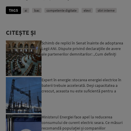
TAGS
ai
bac
competente digitate
elevi
stiri interne
CITEȘTE ȘI
Schimb de replici în Senat înainte de adoptarea
Legii ANI. Dispute privind declarațiile de avere
ale partenerilor demnitarilor: „Cum definiți
amantele...
Expert în energie: stocarea energiei electrice în
baterii trebuie accelerată. Deși capacitatea a
crescut, aceasta nu este suficientă pentru a
trece ma...
Ministerul Energiei face apel la reducerea
consumului de curent electric seara. Ce măsuri
recomandă populației și companiilor