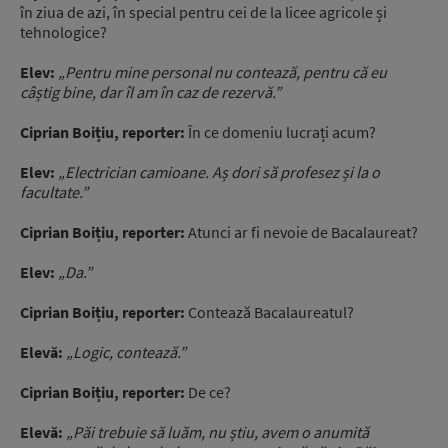
în ziua de azi, în special pentru cei de la licee agricole și
tehnologice?
Elev:
„Pentru mine personal nu contează, pentru că eu
câștig bine, dar îl am în caz de rezervă.”
Ciprian Boițiu, reporter:
În ce domeniu lucrați acum?
Elev:
„Electrician camioane. Aș dori să profesez și la o
facultate.”
Ciprian Boițiu, reporter:
Atunci ar fi nevoie de Bacalaureat?
Elev:
„Da.”
Ciprian Boițiu, reporter:
Contează Bacalaureatul?
Elevă:
„Logic, contează.”
Ciprian Boițiu, reporter:
De ce?
Elevă:
„Păi trebuie să luăm, nu știu, avem o anumită