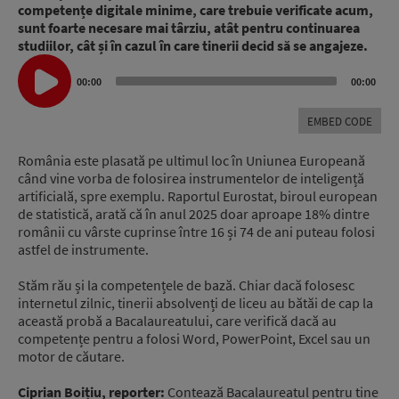
competențe digitale minime, care trebuie verificate acum,
sunt foarte necesare mai târziu, atât pentru continuarea
studiilor, cât și în cazul în care tinerii decid să se angajeze.
Audio
Player
00:00
00:00
EMBED CODE
România este plasată pe ultimul loc în Uniunea Europeană
când vine vorba de folosirea instrumentelor de inteligență
artificială, spre exemplu. Raportul Eurostat, biroul european
de statistică, arată că în anul 2025 doar aproape 18% dintre
românii cu vârste cuprinse între 16 și 74 de ani puteau folosi
astfel de instrumente.
Stăm rău și la competențele de bază. Chiar dacă folosesc
internetul zilnic, tinerii absolvenți de liceu au bătăi de cap la
această probă a Bacalaureatului, care verifică dacă au
competențe pentru a folosi Word, PowerPoint, Excel sau un
motor de căutare.
Ciprian Boițiu, reporter:
Contează Bacalaureatul pentru tine