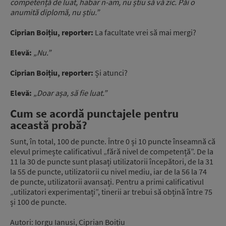
competență de luat, habar n-am, nu știu să vă zic. Păi o
anumită diplomă, nu știu.”
Ciprian Boițiu, reporter:
La facultate vrei să mai mergi?
Elevă:
„Nu.”
Ciprian Boițiu, reporter:
Și atunci?
Elevă:
„Doar așa, să fie luat.”
Cum se acordă punctajele pentru
această probă?
Sunt, în total, 100 de puncte. Între 0 și 10 puncte înseamnă că
elevul primește calificativul „fără nivel de competență”. De la
11 la 30 de puncte sunt plasați utilizatorii începători, de la 31
la 55 de puncte, utilizatorii cu nivel mediu, iar de la 56 la 74
de puncte, utilizatorii avansați. Pentru a primi calificativul
„utilizatori experimentați”, tinerii ar trebui să obțină între 75
și 100 de puncte.
Autori: Iorgu Ianusi, Ciprian Boițiu