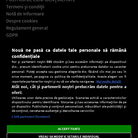
Termeni şi condiţii
Notă de Informare
Despre cookies
Regulament general
GDPR
Contact
Nouă ne pasă ca datele tale personale să rămână
Descarcă gratuit aplicaţia Europa FM pentru smartphone:
confidențiale
Noi și partenerii noștri
585
stocăm și/sau accesăm informații pe dispozitivul
dvs., precum identificatorii cookie unici pentru prelucrarea datelor cu caracter
personal. Puteți accepta sau gestiona alegerile dvs. făcând clic mai jos sau în
orice moment, pe pagina cu politica de confidențialitate. Aceste alegeri vor fi
raportate partenerilor noștri și nu vă vor afecta navigarea.
Mai multe detalii
Atât noi, cât și partenerii noștri prelucrăm datele pentru a
oferi:
Utilizarea unor date precise de geolocație. Scanarea activă a caracteristicilor
dispozitivului pentru identificare. Stocarea și/sau accesarea informațiilor de pe
un dispozitiv. Publicitate și conținut personalizat, măsurători ale publicității și
de conținut, cercetarea audienței și dezvoltarea serviciilor.
Setări:
Listă parteneri (furnizori)
Ascultă Europa FM în aplicație
Dark
×
Instalează
Radio live, podcasturi, știri și alerte
ACCEPT TOATE
Mode
importante.
VREAU SA MODIFIC SETARILE INDIVIDUAL