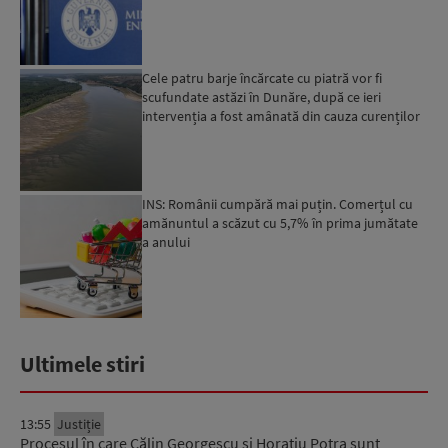
Cele patru barje încărcate cu piatră vor fi
scufundate astăzi în Dunăre, după ce ieri
intervenția a fost amânată din cauza curenților
puternici din zo...
INS: Românii cumpără mai puțin. Comerțul cu
amănuntul a scăzut cu 5,7% în prima jumătate
a anului
Ultimele stiri
13:55
Justiție
Procesul în care Călin Georgescu și Horațiu Potra sunt