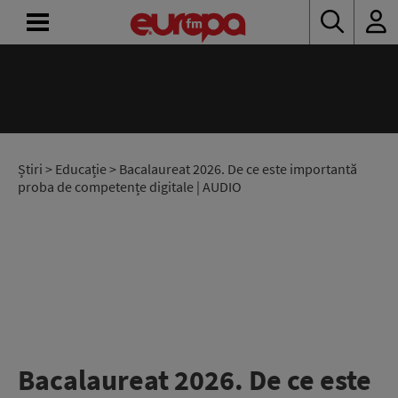
ACASĂ
ȘTIRI
RADIO
Știri
>
Educație
> Bacalaureat 2026. De ce este importantă
proba de competențe digitale | AUDIO
CONCURSURI
PODCAST
ASCULTĂ
LIVE
Bacalaureat 2026. De ce este