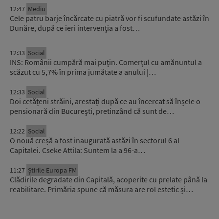
12:47
Mediu
Cele patru barje încărcate cu piatră vor fi scufundate astăzi în
Dunăre, după ce ieri intervenția a fost…
12:33
Social
INS: Românii cumpără mai puțin. Comerțul cu amănuntul a
scăzut cu 5,7% în prima jumătate a anului |…
12:33
Social
Doi cetățeni străini, arestați după ce au încercat să înșele o
pensionară din București, pretinzând că sunt de…
12:22
Social
O nouă creșă a fost inaugurată astăzi în sectorul 6 al
Capitalei. Cseke Attila: Suntem la a 96-a…
11:27
Știrile Europa FM
Clădirile degradate din Capitală, acoperite cu prelate până la
reabilitare. Primăria spune că măsura are rol estetic și…