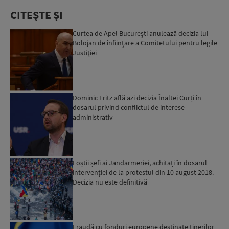
CITEȘTE ȘI
Curtea de Apel Bucureşti anulează decizia lui
Bolojan de înfiinţare a Comitetului pentru legile
Justiţiei
Dominic Fritz află azi decizia Înaltei Curți în
dosarul privind conflictul de interese
administrativ
Foștii șefi ai Jandarmeriei, achitați în dosarul
intervenției de la protestul din 10 august 2018.
Decizia nu este definitivă
Fraudă cu fonduri europene destinate tinerilor