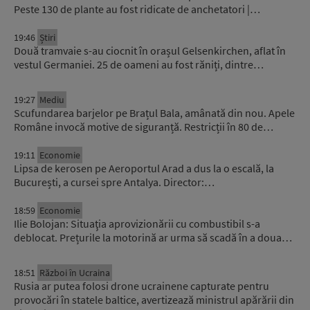
Peste 130 de plante au fost ridicate de anchetatori |…
19:46
Știri
Două tramvaie s-au ciocnit în orașul Gelsenkirchen, aflat în
vestul Germaniei. 25 de oameni au fost răniți, dintre…
19:27
Mediu
Scufundarea barjelor pe Brațul Bala, amânată din nou. Apele
Române invocă motive de siguranță. Restricții în 80 de…
19:11
Economie
Lipsa de kerosen pe Aeroportul Arad a dus la o escală, la
București, a cursei spre Antalya. Director:…
18:59
Economie
Ilie Bolojan: Situaţia aprovizionării cu combustibil s-a
deblocat. Prețurile la motorină ar urma să scadă în a doua…
18:51
Război în Ucraina
Rusia ar putea folosi drone ucrainene capturate pentru
provocări în statele baltice, avertizează ministrul apărării din