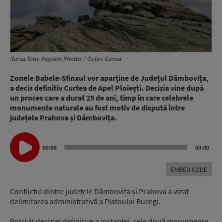
Sursa foto: Inquam Photos / Octav Ganea
Zonele Babele-Sfinxul vor aparţine de Județul Dâmboviţa,
a decis definitiv Curtea de Apel Ploiești. Decizia vine după
un proces care a durat 25 de ani, timp în care celebrele
monumente naturale au fost motiv de dispută între
județele Prahova și Dâmbovița.
Audio
00:00
00:00
Player
EMBED CODE
Conflictul dintre județele Dâmbovița și Prahova a vizat
delimitarea administrativă a Platoului Bucegi.
Potrivit deciziei definitive a instanței, cele două monumente