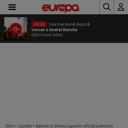
24/24
Cea mai bună muzică
ACASĂ
Vescan x Andrei Banuta
Old Friend (efm)
ȘTIRI
RADIO
CONCURSURI
PODCAST
ASCULTĂ
LIVE
Știri
>
Justiție
> Babele și Sfinxul aparțin oficial județului