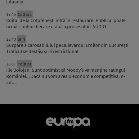
Lituania
18:45
Cultură
Coiful de la Coțofenești intră în restaurare. Publicul poate
urmări online fiecare etapă a procesului | AUDIO
18:40
Știri
Surpare a carosabilului pe Bulevardul Eroilor din București.
Traficul se desfășoară restricționat
18:07
Politica
Ilie Bolojan: Sunt optimist că Moody’s va menține ratingul
României. „Dacă nu vom avea o economie competitivă, n-
am…