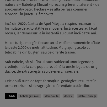
naturale – Babele și Sfinzul – precum și terenul aferent – de
aproximativ patru hectare – se află pe raza comunei
Moroeni, în județul Dâmbovița.
Încă din 2022, Curtea de Apel Pitești a respins recursurile
formulate de autoritățile prahovene. Însă acestea au făcut
recurs, iar demersurile în instanță au durat încă patru ani.
Mii de turiști merg în fiecare an să vadă monumentele aflate
la peste 2.000 de metri altitudine. Mulți ajung acolo cu
telecabina din Bușteni sau pe diferite trasee.
Atât Babele, cât și Sfinxul, sunt subiectul unor legende și
credințe – de la cele populare, până la unele legate de origini
dacice, de extratereștri sau de energii speciale.
Cele două sunt, de fapt, formațiuni geologice, rezultate în
urma eroziunii și dezagregării diferențiate a stâncilor.
TAGS
babele și sfinxul
dambovita
decizie
platoul bucegi