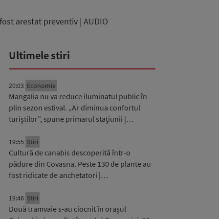
fost arestat preventiv | AUDIO
Ultimele stiri
20:03
Economie
Mangalia nu va reduce iluminatul public în
plin sezon estival. „Ar diminua confortul
turiștilor”, spune primarul stațiunii |…
19:55
Știri
Cultură de canabis descoperită într-o
pădure din Covasna. Peste 130 de plante au
fost ridicate de anchetatori |…
19:46
Știri
Două tramvaie s-au ciocnit în orașul