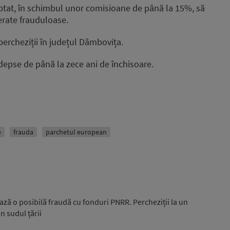
ceptat, în schimbul unor comisioane de până la 15%, să
derate frauduloase.
percheziții în județul Dâmbovița.
pedepse de până la zece ani de închisoare.
e
frauda
parchetul european
ză o posibilă fraudă cu fonduri PNRR. Percheziții la un
n sudul țării