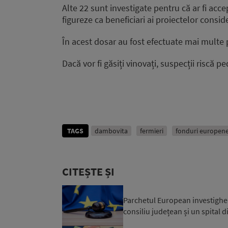
Alte 22 sunt investigate pentru că ar fi ac
figureze ca beneficiari ai proiectelor consi
În acest dosar au fost efectuate mai multe 
Dacă vor fi găsiți vinovați, suspecții riscă 
TAGS
dambovita
fermieri
fonduri europen
CITEȘTE ȘI
Parchetul European investighea
consiliu județean și un spital di