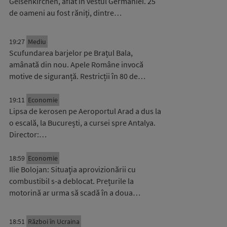
Gelsenkirchen, aflat în vestul Germaniei. 25
de oameni au fost răniți, dintre…
19:27
Mediu
Scufundarea barjelor pe Brațul Bala,
amânată din nou. Apele Române invocă
motive de siguranță. Restricții în 80 de…
19:11
Economie
Lipsa de kerosen pe Aeroportul Arad a dus la
o escală, la București, a cursei spre Antalya.
Director:…
18:59
Economie
Ilie Bolojan: Situaţia aprovizionării cu
combustibil s-a deblocat. Prețurile la
motorină ar urma să scadă în a doua…
18:51
Război în Ucraina