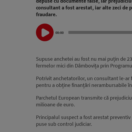
depuse cu documente false, iar prejudiciu
consultant a fost arestat, iar alte zeci d
fraudare.
Audio
00:00
Player
Supuse anchetei au fost nu mai puțin de 23
fermelor mici din Dâmbovița prin Programu
Potrivit anchetatorilor, un consultant le-ar 
pentru a obține finanțări nerambursabile în
Parchetul European transmite că prejudiciul
milioane de euro.
Principalul suspect a fost arestat preventiv 
puse sub control judiciar.