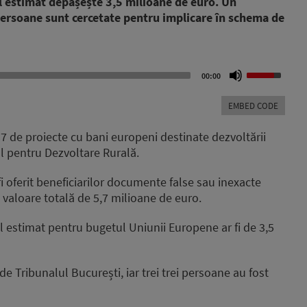
l estimat depășește 3,5 milioane de euro. Un
e persoane sunt cercetate pentru implicare în schema de
Use
00:00
Up/Down
Arrow
EMBED CODE
keys
to
7 de proiecte cu bani europeni destinate dezvoltării
increase
l pentru Dezvoltare Rurală.
or
decrease
fi oferit beneficiarilor documente false sau inexacte
volume.
 valoare totală de 5,7 milioane de euro.
 estimat pentru bugetul Uniunii Europene ar fi de 3,5
de Tribunalul București, iar trei trei persoane au fost