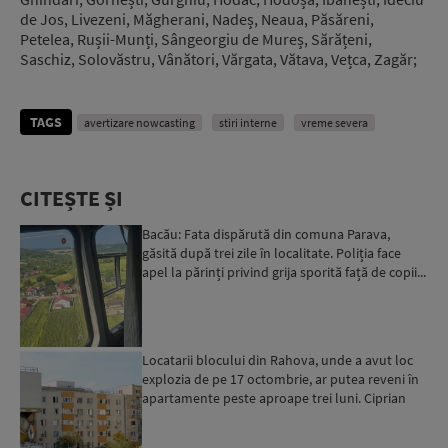
de Jos, Livezeni, Măgherani, Nadeș, Neaua, Păsăreni,
Petelea, Rușii-Munți, Sângeorgiu de Mureș, Sărățeni,
Saschiz, Solovăstru, Vânători, Vărgata, Vătava, Vețca, Zagăr;
TAGS
avertizare nowcasting
stiri interne
vreme severa
CITEȘTE ȘI
Bacău: Fata dispărută din comuna Parava,
găsită după trei zile în localitate. Poliția face
apel la părinți privind grija sporită față de copii...
Locatarii blocului din Rahova, unde a avut loc
explozia de pe 17 octombrie, ar putea reveni în
apartamente peste aproape trei luni. Ciprian
Ciucu: Vor...