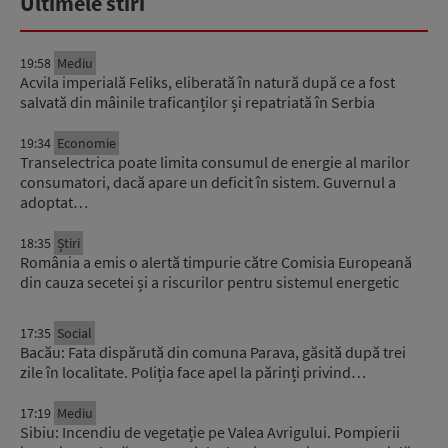
Ultimele stiri
19:58
Mediu
Acvila imperială Feliks, eliberată în natură după ce a fost
salvată din mâinile traficanților și repatriată în Serbia
19:34
Economie
Transelectrica poate limita consumul de energie al marilor
consumatori, dacă apare un deficit în sistem. Guvernul a
adoptat…
18:35
Știri
România a emis o alertă timpurie către Comisia Europeană
din cauza secetei și a riscurilor pentru sistemul energetic
17:35
Social
Bacău: Fata dispărută din comuna Parava, găsită după trei
zile în localitate. Poliția face apel la părinți privind…
17:19
Mediu
Sibiu: Incendiu de vegetație pe Valea Avrigului. Pompierii