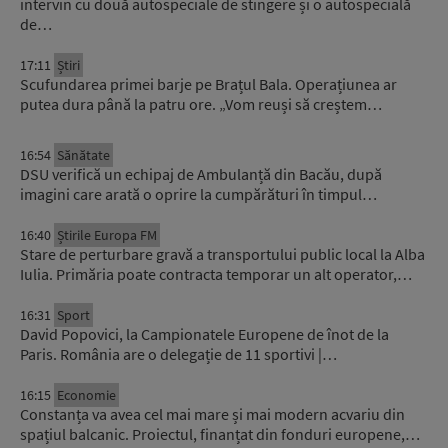
intervin cu două autospeciale de stingere și o autospecială
de…
17:11
Știri
Scufundarea primei barje pe Brațul Bala. Operațiunea ar
putea dura până la patru ore. „Vom reuși să creștem…
16:54
Sănătate
DSU verifică un echipaj de Ambulanță din Bacău, după
imagini care arată o oprire la cumpărături în timpul…
16:40
Știrile Europa FM
Stare de perturbare gravă a transportului public local la Alba
Iulia. Primăria poate contracta temporar un alt operator,…
16:31
Sport
David Popovici, la Campionatele Europene de înot de la
Paris. România are o delegație de 11 sportivi |…
16:15
Economie
Constanța va avea cel mai mare și mai modern acvariu din
spațiul balcanic. Proiectul, finanțat din fonduri europene,…