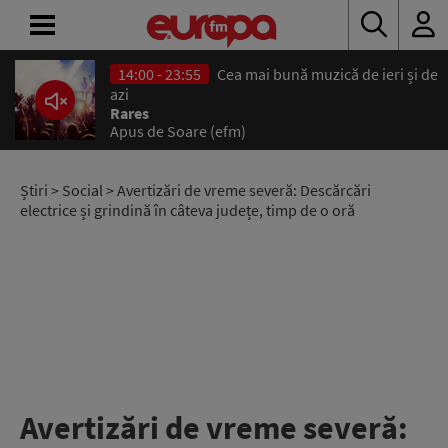
14:00 - 23:55
Cea mai bună muzică de ieri și de
ACASĂ
azi
Rares
Apus de Soare (efm)
ȘTIRI
RADIO
Știri
>
Social
> Avertizări de vreme severă: Descărcări
electrice și grindină în câteva județe, timp de o oră
CONCURSURI
PODCAST
ASCULTĂ
LIVE
Avertizări de vreme severă: