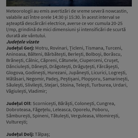
Meteorologii au emis avertizări de vreme severă nowcastin,
valabile azi între orele 14:30 și 15:30. În acest interval se
așteaptă descărcări electrice, averse ce vor cumula 20-25
l/mp, grindină de mici dimensiuni și intensificări de scurtă
durată ale vântului.
Județele vizate
Județul Gorj:
Motru, Rovinari, Țicleni, Tismana, Turceni,
Aninoasa, Bâlteni, Bărbătești, Berlești, Bolboși, Borăscu,
Brănești, Câlnic, Căpreni, Cătunele, Ciuperceni, Crușet,
Dănciulești, Dănești, Drăgotești, Drăguțești, Fărcășești,
Glogova, Godinești, Hurezani, Jupânești, Licurici, Logrești,
Mătăsari, Negomir, Padeș, Peștișani, Plopșoru, Samarinești,
Săulești, Slivilești, Stejari, Stoina, Telești, Turburea, Urdari,
Văgiulești, Vladimir;
Județul Olt
: Scornicești, Bărăști, Colonești, Cungrea,
Dobroteasa, Făgețelu, Leleasca, Oporelu, Poboru,
Sâmburești, Spineni, Tătulești, Verguleasa, Vitomirești,
Vulturești;
Județul Dolj:
Tălpaș;