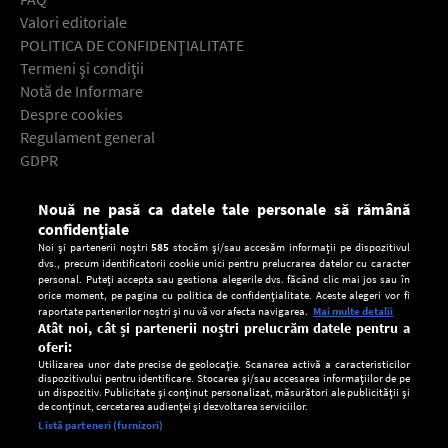
Valori editoriale
POLITICA DE CONFIDENŢIALITATE
Termeni şi condiţii
Notă de Informare
Despre cookies
Regulament general
GDPR
Contact
Nouă ne pasă ca datele tale personale să rămână
Descarcă gratuit aplicaţia Europa FM pentru smartphone:
confidențiale
Noi și partenerii noștri
585
stocăm și/sau accesăm informații pe dispozitivul
dvs., precum identificatorii cookie unici pentru prelucrarea datelor cu caracter
personal. Puteți accepta sau gestiona alegerile dvs. făcând clic mai jos sau în
orice moment, pe pagina cu politica de confidențialitate. Aceste alegeri vor fi
raportate partenerilor noștri și nu vă vor afecta navigarea.
Mai multe detalii
Atât noi, cât și partenerii noștri prelucrăm datele pentru a
oferi:
Utilizarea unor date precise de geolocație. Scanarea activă a caracteristicilor
dispozitivului pentru identificare. Stocarea și/sau accesarea informațiilor de pe
un dispozitiv. Publicitate și conținut personalizat, măsurători ale publicității și
de conținut, cercetarea audienței și dezvoltarea serviciilor.
Setări:
Listă parteneri (furnizori)
Ascultă Europa FM în aplicație