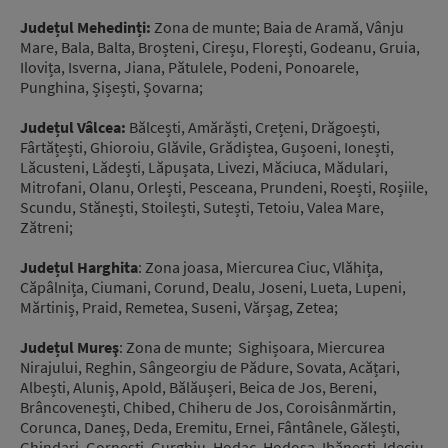
Județul Mehedinți:
Zona de munte; Baia de Aramă, Vânju
Mare, Bala, Balta, Broșteni, Cireșu, Florești, Godeanu, Gruia,
Ilovița, Isverna, Jiana, Pătulele, Podeni, Ponoarele,
Punghina, Șișești, Șovarna;
Județul Vâlcea:
Bălcești, Amărăști, Crețeni, Drăgoești,
Fârtățești, Ghioroiu, Glăvile, Grădiștea, Gușoeni, Ionești,
Lăcusteni, Lădești, Lăpușata, Livezi, Măciuca, Mădulari,
Mitrofani, Olanu, Orlești, Pesceana, Prundeni, Roești, Roșiile,
Scundu, Stănești, Stoilești, Sutești, Tetoiu, Valea Mare,
Zătreni;
Județul Harghita
: Zona joasa, Miercurea Ciuc, Vlăhița,
Căpâlnița, Ciumani, Corund, Dealu, Joseni, Lueta, Lupeni,
Mărtiniș, Praid, Remetea, Suseni, Vărșag, Zetea;
Județul Mureş
: Zona de munte; Sighișoara, Miercurea
Nirajului, Reghin, Sângeorgiu de Pădure, Sovata, Acățari,
Albești, Aluniș, Apold, Bălăușeri, Beica de Jos, Bereni,
Brâncovenești, Chibed, Chiheru de Jos, Coroisânmărtin,
Corunca, Daneș, Deda, Eremitu, Ernei, Fântânele, Gălești,
Ghindari, Gornești, Gurghiu, Hodac, Hodoșa, Ibănești, Ideciu