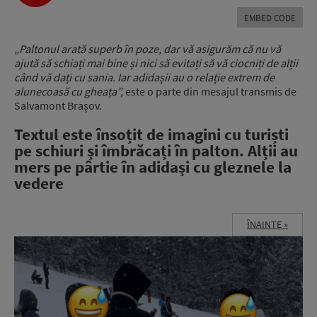
EMBED CODE
„Paltonul arată superb în poze, dar vă asigurăm că nu vă
ajută să schiați mai bine și nici să evitați să vă ciocniți de alții
când vă dați cu sania. Iar adidașii au o relație extrem de
alunecoasă cu gheața”,
este o parte din mesajul transmis de
Salvamont Brașov.
Textul este însoțit de imagini cu turiști
pe schiuri și îmbrăcați în palton. Alții au
mers pe pârtie în adidași cu gleznele la
vedere
ÎNAINTE »