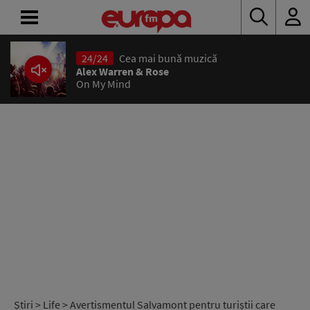
24/24
Cea mai bună muzică
ACASĂ
Alex Warren & Rose
On My Mind
ȘTIRI
RADIO
CONCURSURI
PODCAST
ASCULTĂ
LIVE
Știri
>
Life
> Avertismentul Salvamont pentru turiștii care