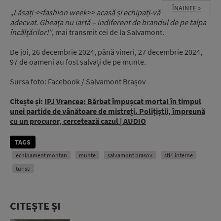
ÎNAINTE »
„Lăsați <<fashion week>> acasă și echipați-vă
adecvat. Gheața nu iartă – indiferent de brandul de pe talpa
încălțărilor!”
, mai transmit cei de la Salvamont.
De joi, 26 decembrie 2024, până vineri, 27 decembrie 2024,
97 de oameni au fost salvați de pe munte.
Sursa foto: Facebook / Salvamont Brașov
Citește și:
IPJ Vrancea: Bărbat împușcat mortal în timpul
unei partide de vânătoare de mistreți. Polițiștii, împreună
cu un procuror, cercetează cazul | AUDIO
TAGS
echipament montan
munte
salvamont brasov
stiri interne
turisti
CITEȘTE ȘI