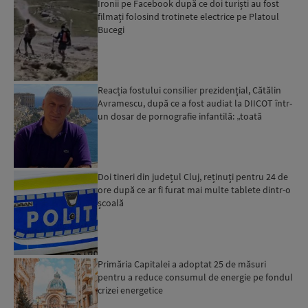
Ironii pe Facebook după ce doi turiști au fost
filmați folosind trotinete electrice pe Platoul
Bucegi
Reacția fostului consilier prezidențial, Cătălin
Avramescu, după ce a fost audiat la DIICOT într-
un dosar de pornografie infantilă: „toată
povestea es...
Doi tineri din județul Cluj, reținuți pentru 24 de
ore după ce ar fi furat mai multe tablete dintr-o
școală
Primăria Capitalei a adoptat 25 de măsuri
pentru a reduce consumul de energie pe fondul
crizei energetice