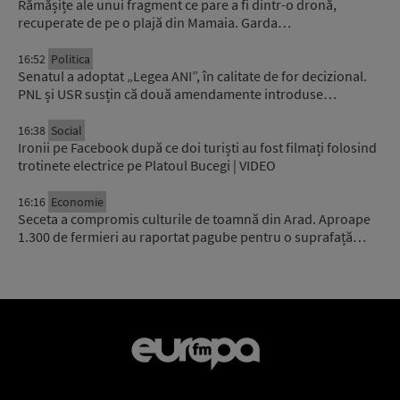
Rămășițe ale unui fragment ce pare a fi dintr-o dronă,
recuperate de pe o plajă din Mamaia. Garda…
16:52
Politica
Senatul a adoptat „Legea ANI”, în calitate de for decizional.
PNL și USR susțin că două amendamente introduse…
16:38
Social
Ironii pe Facebook după ce doi turiști au fost filmați folosind
trotinete electrice pe Platoul Bucegi | VIDEO
16:16
Economie
Seceta a compromis culturile de toamnă din Arad. Aproape
1.300 de fermieri au raportat pagube pentru o suprafață…