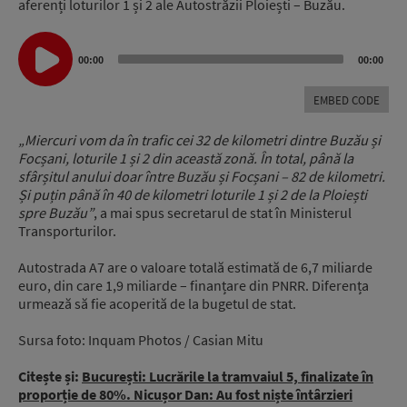
aferenți loturilor 1 și 2 ale Autostrăzii Ploiești – Buzău.
Audio
00:00
00:00
Player
EMBED CODE
„Miercuri vom da în trafic cei 32 de kilometri dintre Buzău și
Focșani, loturile 1 și 2 din această zonă. În total, până la
sfârșitul anului doar între Buzău și Focșani – 82 de kilometri.
Și puțin până în 40 de kilometri loturile 1 și 2 de la Ploiești
spre Buzău”
, a mai spus secretarul de stat în Ministerul
Transporturilor.
Autostrada A7 are o valoare totală estimată de 6,7 miliarde
euro, din care 1,9 miliarde – finanțare din PNRR. Diferența
urmează să fie acoperită de la bugetul de stat.
Sursa foto: Inquam Photos / Casian Mitu
Citește și:
București: Lucrările la tramvaiul 5, finalizate în
proporție de 80%. Nicușor Dan: Au fost niște întârzieri