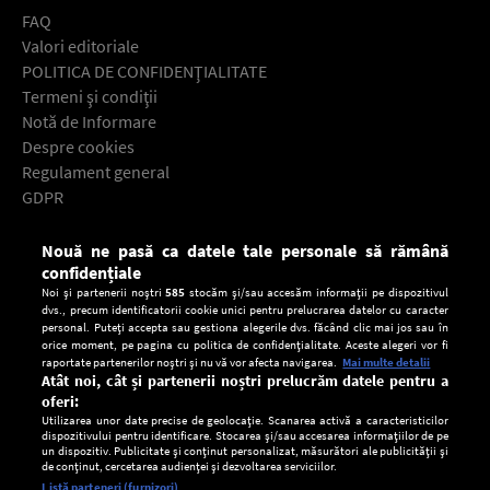
FAQ
Valori editoriale
POLITICA DE CONFIDENŢIALITATE
Termeni şi condiţii
Notă de Informare
Despre cookies
Regulament general
GDPR
Contact
Nouă ne pasă ca datele tale personale să rămână
Descarcă gratuit aplicaţia Europa FM pentru smartphone:
confidențiale
Noi și partenerii noștri
585
stocăm și/sau accesăm informații pe dispozitivul
dvs., precum identificatorii cookie unici pentru prelucrarea datelor cu caracter
personal. Puteți accepta sau gestiona alegerile dvs. făcând clic mai jos sau în
orice moment, pe pagina cu politica de confidențialitate. Aceste alegeri vor fi
raportate partenerilor noștri și nu vă vor afecta navigarea.
Mai multe detalii
Atât noi, cât și partenerii noștri prelucrăm datele pentru a
oferi:
Utilizarea unor date precise de geolocație. Scanarea activă a caracteristicilor
dispozitivului pentru identificare. Stocarea și/sau accesarea informațiilor de pe
un dispozitiv. Publicitate și conținut personalizat, măsurători ale publicității și
de conținut, cercetarea audienței și dezvoltarea serviciilor.
Setări:
Listă parteneri (furnizori)