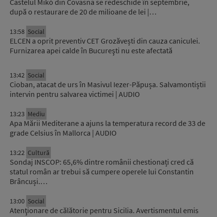
Castelul Mikó din Covasna se redeschide în septembrie,
după o restaurare de 20 de milioane de lei |…
13:58
Social
ELCEN a oprit preventiv CET Grozăvești din cauza caniculei.
Furnizarea apei calde în Bucureşti nu este afectată
13:42
Social
Cioban, atacat de urs în Masivul Iezer-Păpușa. Salvamontiștii
intervin pentru salvarea victimei | AUDIO
13:23
Mediu
Apa Mării Mediterane a ajuns la temperatura record de 33 de
grade Celsius în Mallorca | AUDIO
13:22
Cultură
Sondaj INSCOP: 65,6% dintre românii chestionați cred că
statul român ar trebui să cumpere operele lui Constantin
Brâncuși.…
13:00
Social
Atenţionare de călătorie pentru Sicilia. Avertismentul emis