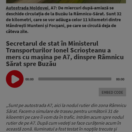
Autostrada Moldovei
, A7: De miercuri după-amiază se
deschide circulația de la Buzău la Râmnicu-Sărat. Sunt 32
de kilometri, care se vor adăuga celor 11 kilometri dintre
Mândrești Munteni și Focșani, pe care se circulă deja de
câteva zile.
Secretarul de stat în Ministerul
Transporturilor Ionel Scrioșteanu a
mers cu mașina pe A7, dinspre Râmnicu
Sărat spre Buzău
Audio
Player
00:00
00:00
EMBED CODE
„Sunt pe autostrada A7, aici la nodul rutier din zona Râmnicu
Sărat. Facem o simulare de traseu pentru următorii 31 de
kiloemtri pe care îi vom da în trafic. Intrăm acum spre nodul
rutier de pe A7. După cum vedeți se face curățenie acum în
această zonă. Iluminatul a fost testat în nopțile trecute și