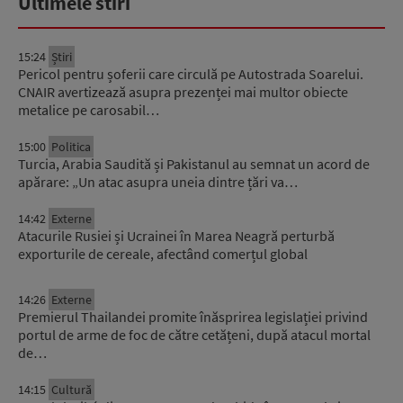
Ultimele stiri
15:24
Știri
Pericol pentru șoferii care circulă pe Autostrada Soarelui.
CNAIR avertizează asupra prezenței mai multor obiecte
metalice pe carosabil…
15:00
Politica
Turcia, Arabia Saudită și Pakistanul au semnat un acord de
apărare: „Un atac asupra uneia dintre țări va…
14:42
Externe
Atacurile Rusiei și Ucrainei în Marea Neagră perturbă
exporturile de cereale, afectând comerțul global
14:26
Externe
Premierul Thailandei promite înăsprirea legislației privind
portul de arme de foc de către cetățeni, după atacul mortal
de…
14:15
Cultură