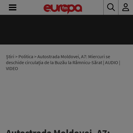
ACASĂ
ȘTIRI
RADIO
Știri
>
Politica
> Autostrada Moldovei, A7: Miercuri se
deschide circulația de la Buzău la Râmnicu-Sărat | AUDIO |
VIDEO
CONCURSURI
PODCAST
ASCULTĂ
LIVE