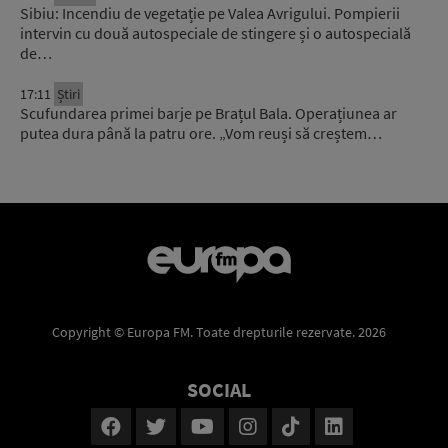
Sibiu: Incendiu de vegetație pe Valea Avrigului. Pompierii
intervin cu două autospeciale de stingere și o autospecială
de…
17:11
Știri
Scufundarea primei barje pe Brațul Bala. Operațiunea ar
putea dura până la patru ore. „Vom reuși să creștem…
Copyright © Europa FM. Toate drepturile rezervate. 2026
SOCIAL