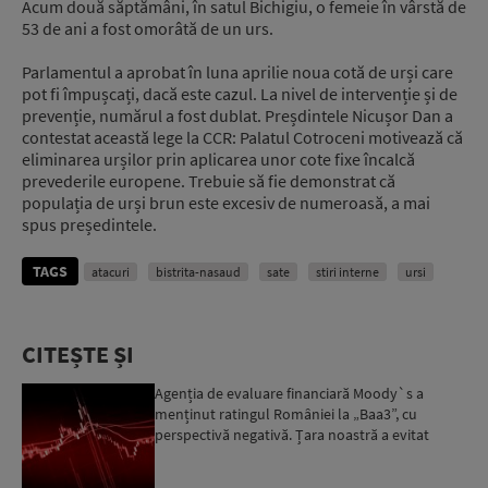
Acum două săptămâni, în satul Bichigiu, o femeie în vârstă de
53 de ani a fost omorâtă de un urs.
Parlamentul a aprobat în luna aprilie noua cotă de urși care
pot fi împușcați, dacă este cazul. La nivel de intervenție și de
prevenție, numărul a fost dublat. Preșdintele Nicușor Dan a
contestat această lege la CCR: Palatul Cotroceni motivează că
eliminarea urșilor prin aplicarea unor cote fixe încalcă
prevederile europene. Trebuie să fie demonstrat că
populația de urși brun este excesiv de numeroasă, a mai
spus președintele.
TAGS
atacuri
bistrita-nasaud
sate
stiri interne
ursi
CITEȘTE ȘI
Agenția de evaluare financiară Moody`s a
menținut ratingul României la „Baa3”, cu
perspectivă negativă. Țara noastră a evitat
momentan retrogradarea...