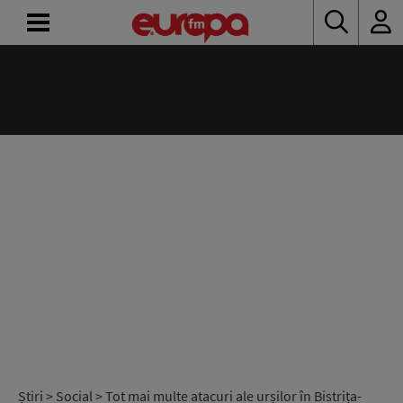
ACASĂ
ȘTIRI
RADIO
CONCURSURI
PODCAST
ASCULTĂ
LIVE
Știri
>
Social
> Tot mai multe atacuri ale urșilor în Bistrița-