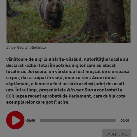
Sursa foto: Shutterstock
Vânătoare de urși la Bistrița-Năsăud.
Autoritățile locale au
declarat război total împotriva urșilor care au atacat
localnicii. Joi seară, un vârstnic a fost mușcat de o ursoaică
cu pui, dar a scăpat în viață, doar cu răni. Acum două
săptămâni, o femeie a fost ucisă în același județ de un alt
urs. Între timp, președintele
Nicușor Dan
a contestat la
CCR legea recent aprobată de Parlament, care dubla cota
exemplarelor care pot fi ucise.
Audio
00:00
00:00
Player
EMBED CODE