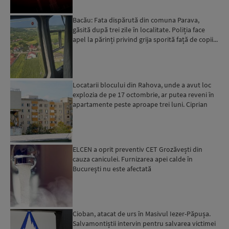
Bacău: Fata dispărută din comuna Parava,
găsită după trei zile în localitate. Poliția face
apel la părinți privind grija sporită față de copii...
Locatarii blocului din Rahova, unde a avut loc
explozia de pe 17 octombrie, ar putea reveni în
apartamente peste aproape trei luni. Ciprian
Ciucu: Vor...
ELCEN a oprit preventiv CET Grozăvești din
cauza caniculei. Furnizarea apei calde în
Bucureşti nu este afectată
Cioban, atacat de urs în Masivul Iezer-Păpușa.
Salvamontiștii intervin pentru salvarea victimei