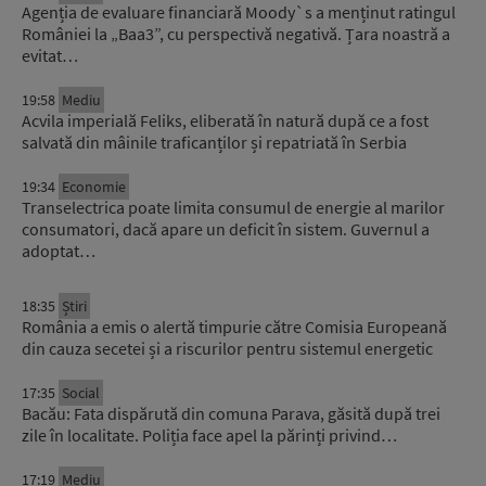
Agenția de evaluare financiară Moody`s a menținut ratingul
României la „Baa3”, cu perspectivă negativă. Țara noastră a
evitat…
19:58
Mediu
Acvila imperială Feliks, eliberată în natură după ce a fost
salvată din mâinile traficanților și repatriată în Serbia
19:34
Economie
Transelectrica poate limita consumul de energie al marilor
consumatori, dacă apare un deficit în sistem. Guvernul a
adoptat…
18:35
Știri
România a emis o alertă timpurie către Comisia Europeană
din cauza secetei și a riscurilor pentru sistemul energetic
17:35
Social
Bacău: Fata dispărută din comuna Parava, găsită după trei
zile în localitate. Poliția face apel la părinți privind…
17:19
Mediu