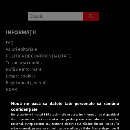
INFORMAŢII
FAQ
Valori editoriale
POLITICA DE CONFIDENŢIALITATE
Termeni şi condiţii
Notă de Informare
Despre cookies
Regulament general
GDPR
Contact
Nouă ne pasă ca datele tale personale să rămână
Descarcă gratuit aplicaţia Europa FM pentru smartphone:
confidențiale
Noi și partenerii noștri
585
stocăm și/sau accesăm informații pe dispozitivul
dvs., precum identificatorii cookie unici pentru prelucrarea datelor cu caracter
personal. Puteți accepta sau gestiona alegerile dvs. făcând clic mai jos sau în
orice moment, pe pagina cu politica de confidențialitate. Aceste alegeri vor fi