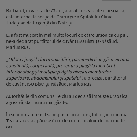
Bărbatul, în vârstă de 73 ani, atacat joi seară de o ursoaică,
este internat la secția de Chirurgie a Spitalului Clinic
Județean de Urgență din Bistrița.
El a fost mușcat în mai multe locuri de către ursoaica cu pui,
ne-a declarat purtătorul de cuvânt ISU Bistrița-Năsăud,
Marius Rus.
„Odată ajunși la locul solicitării, paramedicii au găsit victima
conștientă, cooperantă, prezenta o plagă la membrul
inferior stâng și multiple plăgi la nivelul membrelor
superioare, abdomenului și spatelui”,
a precizat purtătorul
de cuvânt ISU Bistrița-Năsăud, Marius Rus.
Autoritățile din comuna Telciu au decis să împuște ursoaica
agresivă, dar nu au mai găsit-o.
În schimb, au reușit să împuște un alt urs, tot joi, în comuna
Teaca: acesta apăruse în curtea unul localnic de mai multe
ori.