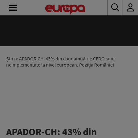
ACASĂ
ȘTIRI
RADIO
Știri
> APADOR-CH: 43% din condamnările CEDO sunt
neimplementate la nivel european. Poziția României
CONCURSURI
PODCAST
ASCULTĂ
LIVE
APADOR-CH: 43% din