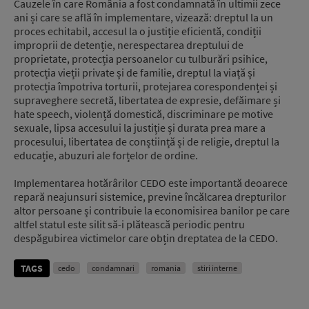
Cauzele în care România a fost condamnată în ultimii zece
ani și care se află în implementare, vizează: dreptul la un
proces echitabil, accesul la o justiție eficientă, condiții
improprii de detenție, nerespectarea dreptului de
proprietate, protecția persoanelor cu tulburări psihice,
protecția vieții private și de familie, dreptul la viață și
protecția împotriva torturii, protejarea corespondenței și
supraveghere secretă, libertatea de expresie, defăimare și
hate speech, violență domestică, discriminare pe motive
sexuale, lipsa accesului la justiție și durata prea mare a
procesului, libertatea de conștiință și de religie, dreptul la
educație, abuzuri ale forțelor de ordine.
Implementarea hotărârilor CEDO este importantă deoarece
repară neajunsuri sistemice, previne încălcarea drepturilor
altor persoane și contribuie la economisirea banilor pe care
altfel statul este silit să-i plătească periodic pentru
despăgubirea victimelor care obțin dreptatea de la CEDO.
TAGS
cedo
condamnari
romania
stiri interne