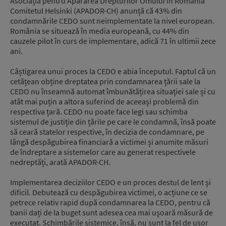
Asociația pentru Apărarea Drepturilor Omului în România
Comitetul Helsinki (APADOR-CH) anunță că 43% din
condamnările CEDO sunt neimplementate la nivel european.
România se situează în media europeană, cu 44% din
cauzele pilot în curs de implementare, adică 71 în ultimii zece
ani.
Câștigarea unui proces la CEDO e abia începutul. Faptul că un
cetățean obține dreptatea prin condamnarea țării sale la
CEDO nu înseamnă automat îmbunătățirea situației sale și cu
atât mai puțin a altora suferind de aceeași problemă din
respectiva țară. CEDO nu poate face legi sau schimba
sistemul de justiție din țările pe care le condamnă, însă poate
să ceară statelor respective, în decizia de condamnare, pe
lângă despăgubirea financiară a victimei și anumite măsuri
de îndreptare a sistemelor care au generat respectivele
nedreptăți, arată APADOR-CH.
Implementarea deciziilor CEDO e un proces destul de lent și
dificil. Debutează cu despăgubirea victimei, o acțiune ce se
petrece relativ rapid după condamnarea la CEDO, pentru că
banii dați de la buget sunt adesea cea mai ușoară măsură de
executat. Schimbările sistemice, însă, nu sunt la fel de ușor