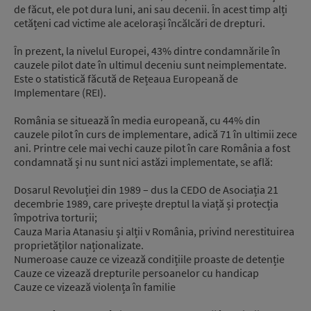
de făcut, ele pot dura luni, ani sau decenii. În acest timp alți
cetățeni cad victime ale acelorași încălcări de drepturi.
În prezent, la nivelul Europei, 43% dintre condamnările în
cauzele pilot date în ultimul deceniu sunt neimplementate.
Este o statistică făcută de Rețeaua Europeană de
Implementare (REI).
România se situează în media europeană, cu 44% din
cauzele pilot în curs de implementare, adică 71 în ultimii zece
ani. Printre cele mai vechi cauze pilot în care România a fost
condamnată și nu sunt nici astăzi implementate, se află:
Dosarul Revoluției din 1989 – dus la CEDO de Asociația 21
decembrie 1989, care privește dreptul la viață și protecția
împotriva torturii;
Cauza Maria Atanasiu și alții v România, privind nerestituirea
proprietăților naționalizate.
Numeroase cauze ce vizează condițiile proaste de detenție
Cauze ce vizează drepturile persoanelor cu handicap
Cauze ce vizează violența în familie