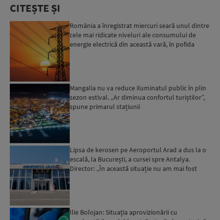
CITEȘTE ȘI
România a înregistrat miercuri seară unul dintre
cele mai ridicate niveluri ale consumului de
energie electrică din această vară, în pofida
apelului l...
Mangalia nu va reduce iluminatul public în plin
sezon estival. „Ar diminua confortul turiștilor”,
spune primarul stațiunii
Lipsa de kerosen pe Aeroportul Arad a dus la o
escală, la București, a cursei spre Antalya.
Director: „În această situație nu am mai fost
deloc”...
Ilie Bolojan: Situaţia aprovizionării cu