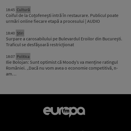
18:45
Cultură
Coiful de la Coțofenești intră în restaurare. Publicul poate
urmări online fiecare etapă a procesului | AUDIO
18:40
Știri
Surpare a carosabilului pe Bulevardul Eroilor din București.
Traficul se desfășoară restricționat
18:07
Politica
Ilie Bolojan: Sunt optimist că Moody’s va menține ratingul
României. „Dacă nu vom avea o economie competitivă, n-
am…