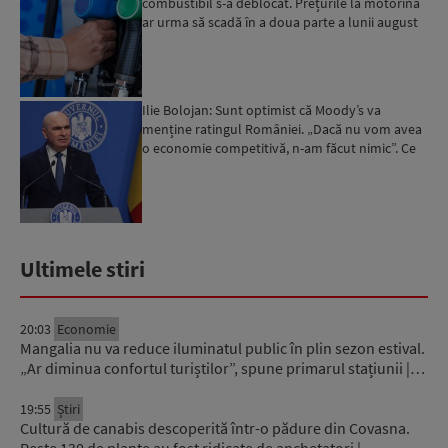
combustibil s-a deblocat. Prețurile la motorină
ar urma să scadă în a doua parte a lunii august
Ilie Bolojan: Sunt optimist că Moody’s va
menține ratingul României. „Dacă nu vom avea
o economie competitivă, n-am făcut nimic”. Ce
spune despre viit...
Ultimele stiri
20:03
Economie
Mangalia nu va reduce iluminatul public în plin sezon estival.
„Ar diminua confortul turiștilor”, spune primarul stațiunii |…
19:55
Știri
Cultură de canabis descoperită într-o pădure din Covasna.