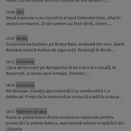
Peste 130 de plante au fost ridicate de anchetatori |…
19:46
Știri
Două tramvaie s-au ciocnit în orașul Gelsenkirchen, aflat în
vestul Germaniei. 25 de oameni au fost răniți, dintre…
19:27
Mediu
Scufundarea barjelor pe Brațul Bala, amânată din nou. Apele
Române invocă motive de siguranță. Restricții în 80 de…
19:11
Economie
Lipsa de kerosen pe Aeroportul Arad a dus la o escală, la
București, a cursei spre Antalya. Director:…
18:59
Economie
Ilie Bolojan: Situaţia aprovizionării cu combustibil s-a
deblocat. Prețurile la motorină ar urma să scadă în a doua…
18:51
Război în Ucraina
Rusia ar putea folosi drone ucrainene capturate pentru
provocări în statele baltice, avertizează ministrul apărării din
Lituania