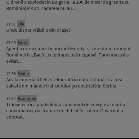
O dronă a explodat în Bulgaria, la 100 de metri de granița cu
România| MApN: radarele nu au…
11:01
Life
Unde dispar vrăbiile din orașe?
07:09
Social
Agenția de evaluare financiară Moody`s a menținut ratingul
României la „Baa3”, cu perspectivă negativă. Țara noastră a
evitat…
19:58
Mediu
Acvila imperială Feliks, eliberată în natură după ce a fost
salvată din mâinile traficanților și repatriată în Serbia
19:34
Economie
Transelectrica poate limita consumul de energie al marilor
consumatori, dacă apare un deficit în sistem. Guvernul a
adoptat…