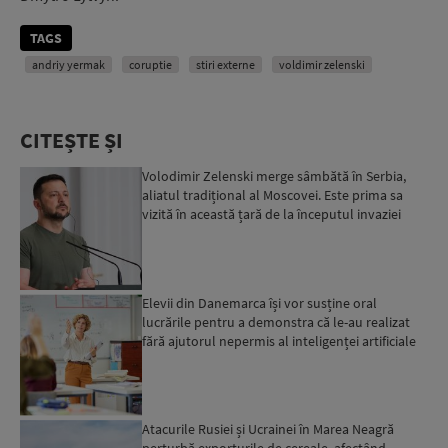
TAGS
andriy yermak
coruptie
stiri externe
voldimir zelenski
CITEȘTE ȘI
Volodimir Zelenski merge sâmbătă în Serbia,
aliatul tradițional al Moscovei. Este prima sa
vizită în această țară de la începutul invaziei
ruse...
Elevii din Danemarca își vor susține oral
lucrările pentru a demonstra că le-au realizat
fără ajutorul nepermis al inteligenței artificiale
Atacurile Rusiei și Ucrainei în Marea Neagră