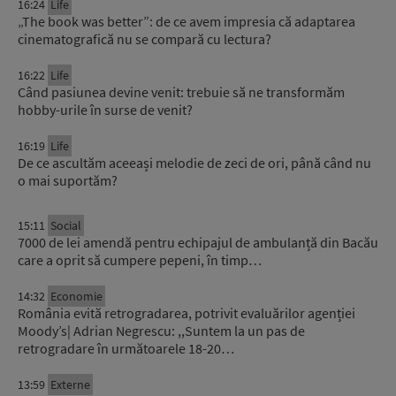
16:24
Life
„The book was better”: de ce avem impresia că adaptarea
cinematografică nu se compară cu lectura?
16:22
Life
Când pasiunea devine venit: trebuie să ne transformăm
hobby-urile în surse de venit?
16:19
Life
De ce ascultăm aceeași melodie de zeci de ori, până când nu
o mai suportăm?
15:11
Social
7000 de lei amendă pentru echipajul de ambulanță din Bacău
care a oprit să cumpere pepeni, în timp…
14:32
Economie
România evită retrogradarea, potrivit evaluărilor agenției
Moody’s| Adrian Negrescu: ,,Suntem la un pas de
retrogradare în următoarele 18-20…
13:59
Externe