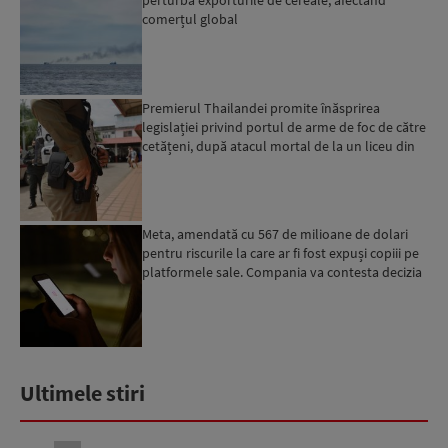
perturbă exporturile de cereale, afectând
comerțul global
Premierul Thailandei promite înăsprirea
legislației privind portul de arme de foc de către
cetățeni, după atacul mortal de la un liceu din
Bangkok...
Meta, amendată cu 567 de milioane de dolari
pentru riscurile la care ar fi fost expuși copiii pe
platformele sale. Compania va contesta decizia
Ultimele stiri