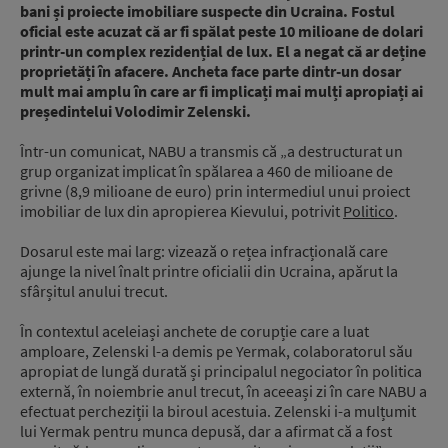
bani și proiecte imobiliare suspecte din Ucraina. Fostul
oficial este acuzat că ar fi spălat peste 10 milioane de dolari
printr-un complex rezidențial de lux. El a negat că ar deține
proprietăți în afacere. Ancheta face parte dintr-un dosar
mult mai amplu în care ar fi implicați mai mulți apropiați ai
președintelui Volodimir Zelenski.
Într-un comunicat, NABU a transmis că „a destructurat un
grup organizat implicat în spălarea a 460 de milioane de
grivne (8,9 milioane de euro) prin intermediul unui proiect
imobiliar de lux din apropierea Kievului, potrivit
Politico
.
Dosarul este mai larg: vizează o rețea infracțională care
ajunge la nivel înalt printre oficialii din Ucraina, apărut la
sfârșitul anului trecut.
În contextul aceleiași anchete de corupție care a luat
amploare, Zelenski l-a demis pe Yermak, colaboratorul său
apropiat de lungă durată și principalul negociator în politica
externă, în noiembrie anul trecut, în aceeași zi în care NABU a
efectuat percheziții la biroul acestuia. Zelenski i-a mulțumit
lui Yermak pentru munca depusă, dar a afirmat că a fost