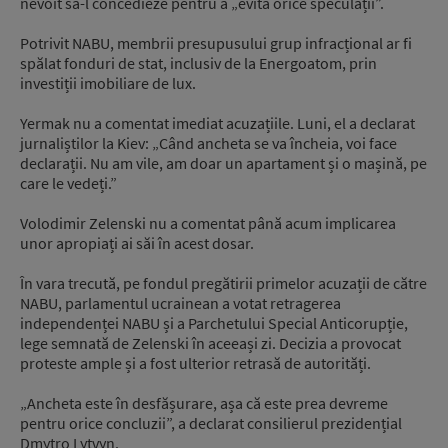
nevoit să-l concedieze pentru a „evita orice speculații”.
Potrivit NABU, membrii presupusului grup infracțional ar fi
spălat fonduri de stat, inclusiv de la Energoatom, prin
investiții imobiliare de lux.
Yermak nu a comentat imediat acuzațiile. Luni, el a declarat
jurnaliștilor la Kiev: „Când ancheta se va încheia, voi face
declarații. Nu am vile, am doar un apartament și o mașină, pe
care le vedeți.”
Volodimir Zelenski nu a comentat până acum implicarea
unor apropiați ai săi în acest dosar.
În vara trecută, pe fondul pregătirii primelor acuzații de către
NABU, parlamentul ucrainean a votat retragerea
independenței NABU și a Parchetului Special Anticorupție,
lege semnată de Zelenski în aceeași zi. Decizia a provocat
proteste ample și a fost ulterior retrasă de autorități.
„Ancheta este în desfășurare, așa că este prea devreme
pentru orice concluzii”, a declarat consilierul prezidențial
Dmytro Lytvyn.