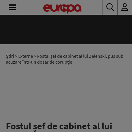
ACASĂ
ȘTIRI
RADIO
Știri
>
Externe
> Fostul șef de cabinet al lui Zelenski, pus sub
acuzare într-un dosar de corupție
CONCURSURI
PODCAST
ASCULTĂ
LIVE
Fostul șef de cabinet al lui