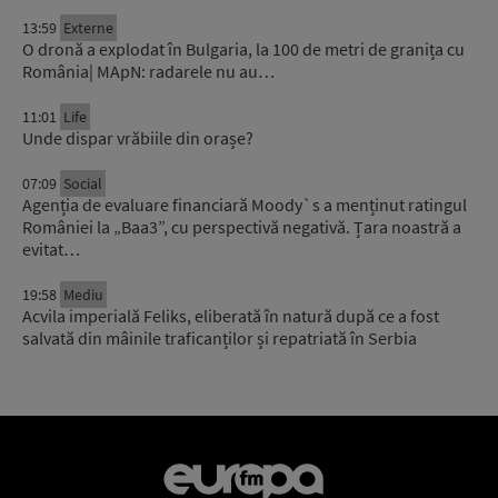
13:59
Externe
O dronă a explodat în Bulgaria, la 100 de metri de granița cu
România| MApN: radarele nu au…
11:01
Life
Unde dispar vrăbiile din orașe?
07:09
Social
Agenția de evaluare financiară Moody`s a menținut ratingul
României la „Baa3”, cu perspectivă negativă. Țara noastră a
evitat…
19:58
Mediu
Acvila imperială Feliks, eliberată în natură după ce a fost
salvată din mâinile traficanților și repatriată în Serbia