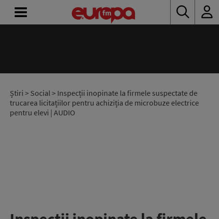
ACASĂ
ȘTIRI
RADIO
Știri
>
Social
> Inspecții inopinate la firmele suspectate de
trucarea licitațiilor pentru achiziția de microbuze electrice
pentru elevi | AUDIO
CONCURSURI
PODCAST
ASCULTĂ
LIVE