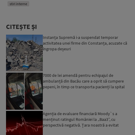
stiri interne
CITEȘTE ȘI
Instanța Supremă i-a suspendat temporar
activitatea unei firme din Constanța, acuzate că
îngropa deșeuri
7000 de lei amendă pentru echipajul de
ambulanță din Bacău care a oprit să cumpere
pepeni, în timp ce transporta pacienți la spital
Agenția de evaluare financiară Moody`s a
menținut ratingul României la „Baa3”, cu
perspectivă negativă. Țara noastră a evitat
momentan retrogradarea...