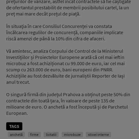
prețurilor de vânzare, astfel încât contractele să fie câștigate
de ofertantul prestabilit de membrii posibilului cartel, la un
preț mai mare decât prețul de piață.
În situația în care Consiliul Concurenței va constata
încălcarea regulilor de concurență, companiile implicate
riscă amenzi de până la 10% din cifra de afaceri.
Vă amintesc, analiza Corpului de Control de la Ministerul
Investițiilor și Proiectelor Europene arată că cel mai ieftin
microbuz a fost achiziționat cu 99.000 de euro, iar cel mai
scump cu 263.000 de euro, bani europeni din PNRR.
Achizițiile au fost dezvăluite de jurnaliștii Reporter de Iași
anul trecut.
O singură firmă din județul Prahova a obținut peste 50% din
contractele din toată țara, în valoare de peste 135 de
milioane de euro. O anchetă a fost începută și de Parchetul
European.
TAGS
anchetă
firme
licitatii
microbuze
stioei interne