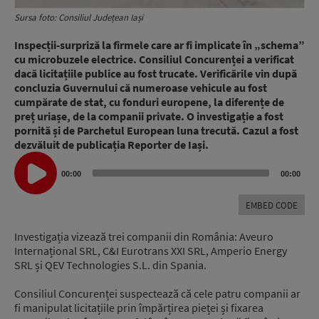
Sursa foto: Consiliul Județean Iași
Inspecții-surpriză la firmele care ar fi implicate în „schema”
cu microbuzele electrice. Consiliul Concurenței a verificat
dacă licitațiile publice au fost trucate. Verificările vin după
concluzia Guvernului că numeroase vehicule au fost
cumpărate de stat, cu fonduri europene, la diferențe de
preț uriașe, de la companii private. O investigație a fost
pornită și de Parchetul European luna trecută. Cazul a fost
dezvăluit de publicația Reporter de Iași.
Audio
Player
00:00
00:00
EMBED CODE
Investigația vizează trei companii din România: Aveuro
Internațional SRL, C&I Eurotrans XXI SRL, Amperio Energy
SRL și QEV Technologies S.L. din Spania.
Consiliul Concurenței suspectează că cele patru companii ar
fi manipulat licitațiile prin împărțirea pieței și fixarea