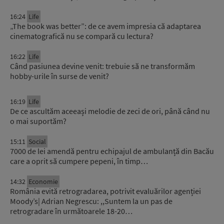
16:24
Life
„The book was better”: de ce avem impresia că adaptarea
cinematografică nu se compară cu lectura?
16:22
Life
Când pasiunea devine venit: trebuie să ne transformăm
hobby-urile în surse de venit?
16:19
Life
De ce ascultăm aceeași melodie de zeci de ori, până când nu
o mai suportăm?
15:11
Social
7000 de lei amendă pentru echipajul de ambulanță din Bacău
care a oprit să cumpere pepeni, în timp…
14:32
Economie
România evită retrogradarea, potrivit evaluărilor agenției
Moody’s| Adrian Negrescu: ,,Suntem la un pas de
retrogradare în următoarele 18-20…