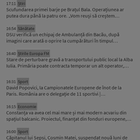
17:11
Știri
Scufundarea primei barje pe Brațul Bala. Operațiunea ar
putea dura până la patru ore. „Vom reuși să creștem…
16:54
Sănătate
DSU verifică un echipaj de Ambulanță din Bacău, după
imagini care arată o oprire la cumpărături în timpul…
16:40
Știrile Europa FM
Stare de perturbare gravă a transportului public local la Alba
Iulia. Primăria poate contracta temporar un alt operator,…
16:31
Sport
David Popovici, la Campionatele Europene de înot de la
Paris. România are o delegație de 11 sportivi |…
16:15
Economie
Constanța va avea cel mai mare și mai modern acvariu din
spațiul balcanic. Proiectul, finanțat din fonduri europene,…
16:00
Sport
Căpitanul lui Sepsi, Cosmin Matei, suspendat nouă luni de