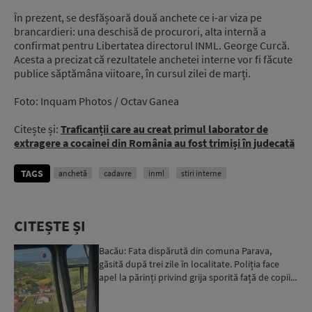
În prezent, se desfășoară două anchete ce i-ar viza pe
brancardieri: una deschisă de procurori, alta internă a
confirmat pentru Libertatea directorul INML. George Curcă.
Acesta a precizat că rezultatele anchetei interne vor fi făcute
publice săptămâna viitoare, în cursul zilei de marți.
Foto: Inquam Photos / Octav Ganea
Citește și:
Traficanții care au creat primul laborator de
extragere a cocainei din România au fost trimiși în judecată
TAGS
anchetă
cadavre
inml
stiri interne
CITEȘTE ȘI
Bacău: Fata dispărută din comuna Parava,
găsită după trei zile în localitate. Poliția face
apel la părinți privind grija sporită față de copii...