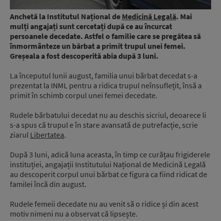
Anchetă la Institutul Național de
Medicină Legală
. Mai
mulți angajați sunt cercetați după ce au încurcat
persoanele decedate. Astfel o familie care se pregătea să
înmormânteze un bărbat a primit trupul unei femei.
Greșeala a fost descoperită abia după 3 luni.
La începutul lunii august, familia unui bărbat decedat s-a
prezentat la INML pentru a ridica trupul neînsuflețit, însă a
primit în schimb corpul unei femei decedate.
Rudele bărbatului decedat nu au deschis sicriul, deoarece li
s-a spus că trupul e în stare avansată de putrefacție, scrie
ziarul
Libertatea
.
După 3 luni, adică luna aceasta, în timp ce curățau frigiderele
instituției, angajații Institutului Național de Medicină Legală
au descoperit corpul unui bărbat ce figura ca fiind ridicat de
familei încă din august.
Rudele femeii decedate nu au venit să o ridice și din acest
motiv nimeni nu a observat că lipsește.