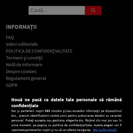
INFORMAŢII
FAQ
Valori editoriale
POLITICA DE CONFIDENŢIALITATE
Termeni şi condiţii
Notă de Informare
Despre cookies
Regulament general
GDPR
Contact
Nouă ne pasă ca datele tale personale să rămână
Descarcă gratuit aplicaţia Europa FM pentru smartphone:
confidențiale
Noi și partenerii noștri
585
stocăm și/sau accesăm informații pe dispozitivul
dvs., precum identificatorii cookie unici pentru prelucrarea datelor cu caracter
personal. Puteți accepta sau gestiona alegerile dvs. făcând clic mai jos sau în
orice moment, pe pagina cu politica de confidențialitate. Aceste alegeri vor fi
raportate partenerilor noștri și nu vă vor afecta navigarea.
Mai multe detalii