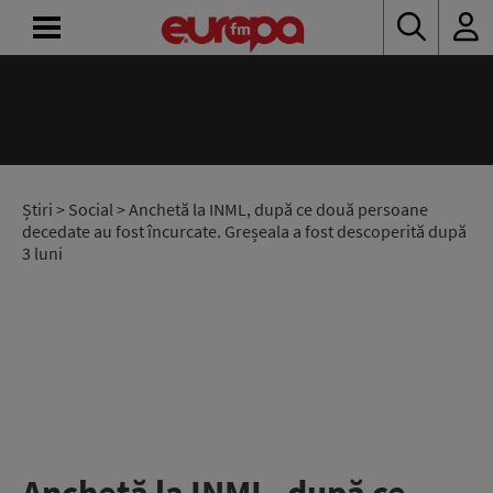
ACASĂ
ȘTIRI
RADIO
Știri
>
Social
> Anchetă la INML, după ce două persoane
decedate au fost încurcate. Greșeala a fost descoperită după
3 luni
CONCURSURI
PODCAST
ASCULTĂ
LIVE