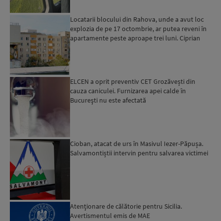
Locatarii blocului din Rahova, unde a avut loc
explozia de pe 17 octombrie, ar putea reveni în
apartamente peste aproape trei luni. Ciprian
Ciucu: Vor...
ELCEN a oprit preventiv CET Grozăvești din
cauza caniculei. Furnizarea apei calde în
Bucureşti nu este afectată
Cioban, atacat de urs în Masivul Iezer-Păpușa.
Salvamontiștii intervin pentru salvarea victimei
Atenţionare de călătorie pentru Sicilia.
Avertismentul emis de MAE