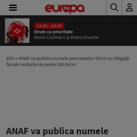
14:00 - 18:00
ACASĂ
Drum cu prioritate
Denis Ciulinaru și Diana Enache
ȘTIRI
RADIO
Știri
> ANAF va publica numele persoanelor fizice cu obligaţii
fiscale restante de peste 100 de lei
CONCURSURI
PODCAST
ASCULTĂ
LIVE
ANAF va publica numele