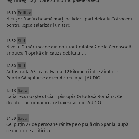
16:19
Politica
Nicușor Dan îi cheamă marți pe liderii partidelor la Cotroceni
pentru legea salarizării unitare
15:52
Știri
Nivelul Dunării scade din nou, iar Unitatea 2 de la Cernavodă
ar putea fi oprită din cauza debitului…
15:30
Știri
Autostrada A3 Transilvania: 12 kilometri între Zimbor și
Poarta Sălajului se deschid circulației | AUDIO
15:13
Social
Italia recunoaște oficial Episcopia Ortodoxă Română. Ce
drepturi au românii care trăiesc acolo | AUDIO
14:59
Social
Cel puțin 27 de persoane rănite pe o plajă din Spania, după
ce un foc de artificii a…