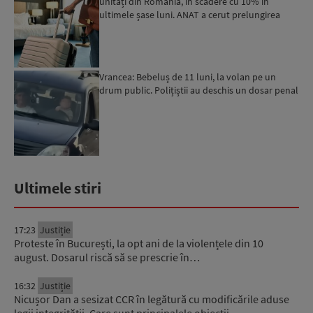
unități din România, în scădere cu 10% în
ultimele șase luni. ANAT a cerut prelungirea
perioadei de acord...
Vrancea: Bebeluș de 11 luni, la volan pe un
drum public. Polițiștii au deschis un dosar penal
Ultimele stiri
17:23
Justiție
Proteste în București, la opt ani de la violențele din 10
august. Dosarul riscă să se prescrie în…
16:32
Justiție
Nicușor Dan a sesizat CCR în legătură cu modificările aduse
legii integrității. Care sunt principalele obiecții