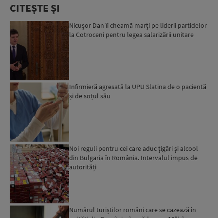
CITEȘTE ȘI
Nicușor Dan îi cheamă marți pe liderii partidelor
la Cotroceni pentru legea salarizării unitare
Infirmieră agresată la UPU Slatina de o pacientă
și de soțul său
Noi reguli pentru cei care aduc țigări și alcool
din Bulgaria în România. Intervalul impus de
autorități
Numărul turiștilor români care se cazează în