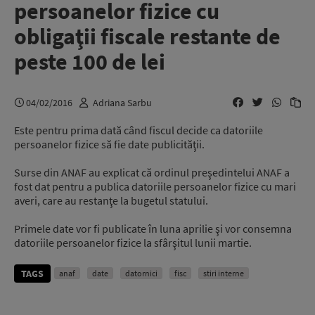
persoanelor fizice cu
obligaţii fiscale restante de
peste 100 de lei
04/02/2016
Adriana Sarbu
Este pentru prima dată când fiscul decide ca datoriile
persoanelor fizice să fie date publicităţii.
Surse din ANAF au explicat că ordinul preşedintelui ANAF a
fost dat pentru a publica datoriile persoanelor fizice cu mari
averi, care au restanţe la bugetul statului.
Primele date vor fi publicate în luna aprilie şi vor consemna
datoriile persoanelor fizice la sfârşitul lunii martie.
TAGS
anaf
date
datornici
fisc
stiri interne