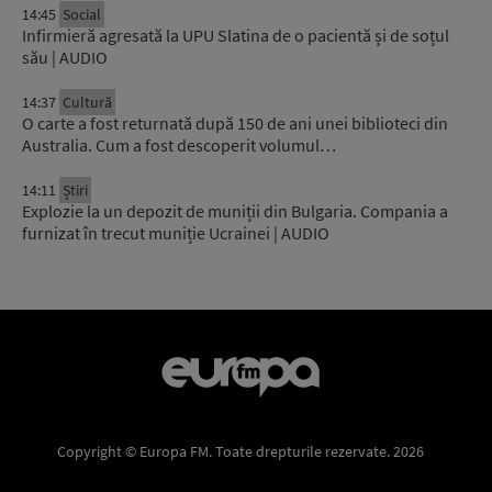
14:45
Social
Infirmieră agresată la UPU Slatina de o pacientă și de soțul
său | AUDIO
14:37
Cultură
O carte a fost returnată după 150 de ani unei biblioteci din
Australia. Cum a fost descoperit volumul…
14:11
Știri
Explozie la un depozit de muniții din Bulgaria. Compania a
furnizat în trecut muniție Ucrainei | AUDIO
Copyright © Europa FM. Toate drepturile rezervate. 2026