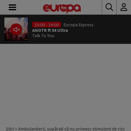
10:00 - 14:00
Europa Express
ACASĂ
ANOTR ft 54 Ultra
Talk To You
ȘTIRI
RADIO
CONCURSURI
PODCAST
ASCULTĂ
LIVE
Știri
> Ambulanțierii, supărați că nu primesc stimulent de risc