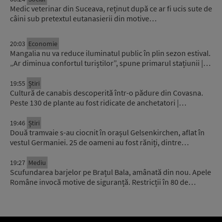
Medic veterinar din Suceava, reținut după ce ar fi ucis sute de
câini sub pretextul eutanasierii din motive…
20:03
Economie
Mangalia nu va reduce iluminatul public în plin sezon estival.
„Ar diminua confortul turiștilor”, spune primarul stațiunii |…
19:55
Știri
Cultură de canabis descoperită într-o pădure din Covasna.
Peste 130 de plante au fost ridicate de anchetatori |…
19:46
Știri
Două tramvaie s-au ciocnit în orașul Gelsenkirchen, aflat în
vestul Germaniei. 25 de oameni au fost răniți, dintre…
19:27
Mediu
Scufundarea barjelor pe Brațul Bala, amânată din nou. Apele
Române invocă motive de siguranță. Restricții în 80 de…