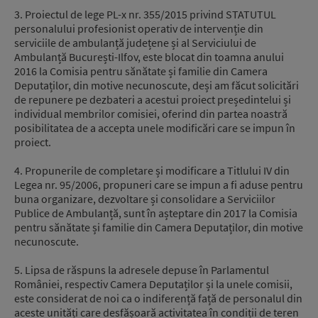
3. Proiectul de lege PL-x nr. 355/2015 privind STATUTUL
personalului profesionist operativ de intervenție din
serviciile de ambulanță județene și al Serviciului de
Ambulanță București-Ilfov, este blocat din toamna anului
2016 la Comisia pentru sănătate și familie din Camera
Deputaților, din motive necunoscute, deși am făcut solicitări
de repunere pe dezbateri a acestui proiect președintelui și
individual membrilor comisiei, oferind din partea noastră
posibilitatea de a accepta unele modificări care se impun în
proiect.
4. Propunerile de completare și modificare a Titlului IV din
Legea nr. 95/2006, propuneri care se impun a fi aduse pentru
buna organizare, dezvoltare și consolidare a Serviciilor
Publice de Ambulanță, sunt în așteptare din 2017 la Comisia
pentru sănătate și familie din Camera Deputaților, din motive
necunoscute.
5. Lipsa de răspuns la adresele depuse în Parlamentul
României, respectiv Camera Deputaților și la unele comisii,
este considerat de noi ca o indiferență față de personalul din
aceste unități care desfășoară activitatea în condiții de teren