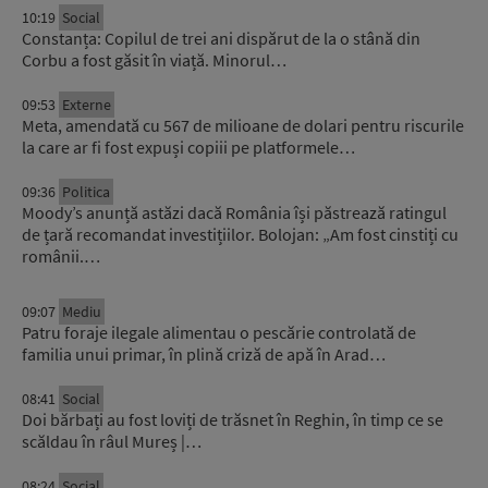
10:19
Social
Constanța: Copilul de trei ani dispărut de la o stână din
Corbu a fost găsit în viață. Minorul…
09:53
Externe
Meta, amendată cu 567 de milioane de dolari pentru riscurile
la care ar fi fost expuși copiii pe platformele…
09:36
Politica
Moody’s anunță astăzi dacă România își păstrează ratingul
de țară recomandat investițiilor. Bolojan: „Am fost cinstiți cu
românii.…
09:07
Mediu
Patru foraje ilegale alimentau o pescărie controlată de
familia unui primar, în plină criză de apă în Arad…
08:41
Social
Doi bărbați au fost loviți de trăsnet în Reghin, în timp ce se
scăldau în râul Mureș |…
08:24
Social