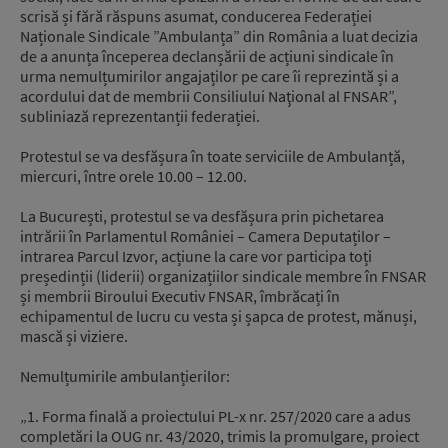
scrisă și fără răspuns asumat, conducerea Federației
Naționale Sindicale ”Ambulanța” din România a luat decizia
de a anunța începerea declanșării de acțiuni sindicale în
urma nemulțumirilor angajaților pe care îi reprezintă și a
acordului dat de membrii Consiliului Naţional al FNSAR”,
subliniază reprezentanții federației.
Protestul se va desfășura în toate serviciile de Ambulanță,
miercuri, între orele 10.00 – 12.00.
La București, protestul se va desfășura prin pichetarea
intrării în Parlamentul României – Camera Deputaților –
intrarea Parcul Izvor, acțiune la care vor participa toți
președinții (liderii) organizațiilor sindicale membre în FNSAR
și membrii Biroului Executiv FNSAR, îmbrăcați în
echipamentul de lucru cu vesta și șapca de protest, mănuși,
mască și viziere.
Nemulțumirile ambulanțierilor:
„1. Forma finală a proiectului PL-x nr. 257/2020 care a adus
completări la OUG nr. 43/2020, trimis la promulgare, proiect