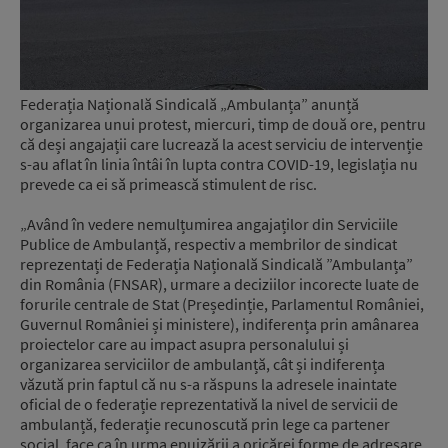
Federația Națională Sindicală „Ambulanța” anunță
organizarea unui protest, miercuri, timp de două ore, pentru
că deși angajații care lucrează la acest serviciu de intervenție
s-au aflat în linia întâi în lupta contra COVID-19, legislația nu
prevede ca ei să primească stimulent de risc.
„Având în vedere nemulțumirea angajaților din Serviciile
Publice de Ambulanță, respectiv a membrilor de sindicat
reprezentați de Federația Națională Sindicală ”Ambulanța”
din România (FNSAR), urmare a deciziilor incorecte luate de
forurile centrale de Stat (Președinție, Parlamentul României,
Guvernul României și ministere), indiferența prin amânarea
proiectelor care au impact asupra personalului și
organizarea serviciilor de ambulanță, cât și indiferența
văzută prin faptul că nu s-a răspuns la adresele inaintate
oficial de o federație reprezentativă la nivel de servicii de
ambulanță, federație recunoscută prin lege ca partener
social, face ca în urma epuizării a oricărei forme de adresare