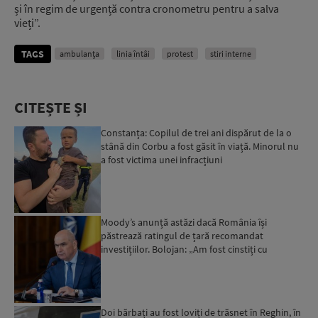
și în regim de urgență contra cronometru pentru a salva
vieți”.
TAGS
ambulanţa
linia întâi
protest
stiri interne
CITEȘTE ȘI
Constanța: Copilul de trei ani dispărut de la o
stână din Corbu a fost găsit în viață. Minorul nu
a fost victima unei infracțiuni
Moody’s anunță astăzi dacă România își
păstrează ratingul de țară recomandat
investițiilor. Bolojan: „Am fost cinstiți cu
românii. Am muncit din greu”...
Doi bărbați au fost loviți de trăsnet în Reghin, în