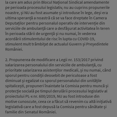
la care am adus prin Blocul Național Sindical amendamente
pe perioada procesului legislativ, nu au cuprins propunerile
noastre, și NU au fost asumate și introduse în lege, deși era
ultima speranță a noastră că se va face dreptate în Camera
Deputaților pentru personalul operativ de intervenție din
serviciile de ambulanță care a desfășurat activitatea în teren
în perioada stării de urgență și nu numai, în vederea
acordării stimulentului de risc în lupta cu COVID-19,
stimulent mult trâmbițat de actualul Guvern și Președintele
României.
2. Propunerea de modificare a Legii nr. 153/2017 privind
salarizarea personalului din serviciile de ambulanță, cu
prioritate salarizarea asistenților medicali, și nu numai, când
sporul pentru condiții deosebit de periculoase a fost
diminuat și egalizat cu sporul personalului din unitățile
spitalicești, propuneri înaintate la Comisia pentru muncă și
protecție socială pe timpul derulării procesului legislativ al
proiectului PL-x nr. 600/2019, NU au fost introduse din
motive cunoscute, ceea ce a făcut să revenim cu altă inițiativă
legislativă care a fost depusă la Comisia pentru sănătate și
familie din Senatul României.