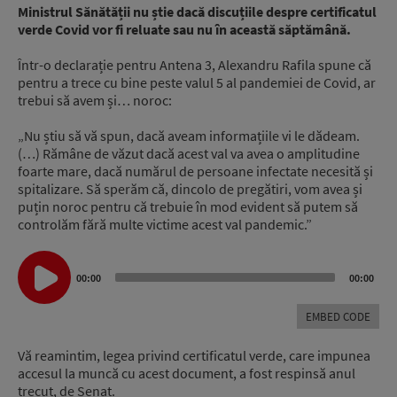
Ministrul Sănătății nu știe dacă discuțiile despre certificatul
verde Covid vor fi reluate sau nu în această săptămână.
Într-o declarație pentru Antena 3, Alexandru Rafila spune că
pentru a trece cu bine peste valul 5 al pandemiei de Covid, ar
trebui să avem și… noroc:
„Nu știu să vă spun, dacă aveam informațiile vi le dădeam.
(…) Rămâne de văzut dacă acest val va avea o amplitudine
foarte mare, dacă numărul de persoane infectate necesită și
spitalizare. Să sperăm că, dincolo de pregătiri, vom avea și
puțin noroc pentru că trebuie în mod evident să putem să
controlăm fără multe victime acest val pandemic.”
Audio
Player
00:00
00:00
EMBED CODE
Vă reamintim, legea privind certificatul verde, care impunea
accesul la muncă cu acest document, a fost respinsă anul
trecut, de Senat.