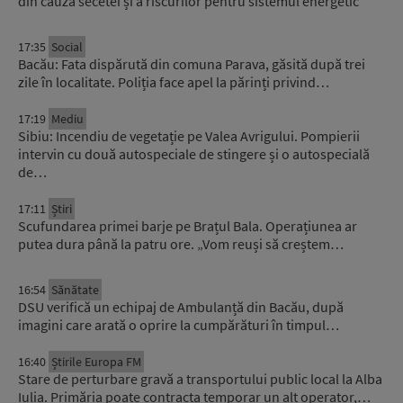
din cauza secetei și a riscurilor pentru sistemul energetic
17:35
Social
Bacău: Fata dispărută din comuna Parava, găsită după trei
zile în localitate. Poliția face apel la părinți privind…
17:19
Mediu
Sibiu: Incendiu de vegetație pe Valea Avrigului. Pompierii
intervin cu două autospeciale de stingere și o autospecială
de…
17:11
Știri
Scufundarea primei barje pe Brațul Bala. Operațiunea ar
putea dura până la patru ore. „Vom reuși să creștem…
16:54
Sănătate
DSU verifică un echipaj de Ambulanță din Bacău, după
imagini care arată o oprire la cumpărături în timpul…
16:40
Știrile Europa FM
Stare de perturbare gravă a transportului public local la Alba
Iulia. Primăria poate contracta temporar un alt operator,…