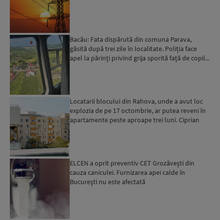
apelului l...
Bacău: Fata dispărută din comuna Parava,
găsită după trei zile în localitate. Poliția face
apel la părinți privind grija sporită față de copii...
Locatarii blocului din Rahova, unde a avut loc
explozia de pe 17 octombrie, ar putea reveni în
apartamente peste aproape trei luni. Ciprian
Ciucu: Vor...
ELCEN a oprit preventiv CET Grozăvești din
cauza caniculei. Furnizarea apei calde în
Bucureşti nu este afectată