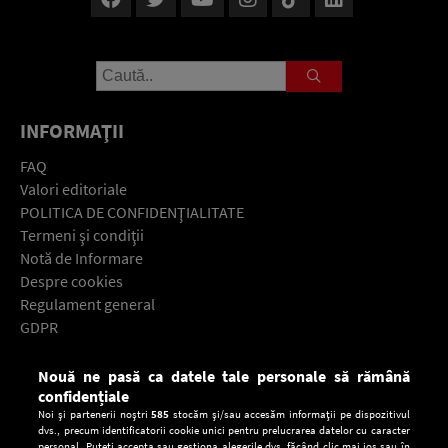
INFORMAŢII
FAQ
Valori editoriale
POLITICA DE CONFIDENŢIALITATE
Termeni şi condiţii
Notă de Informare
Despre cookies
Regulament general
GDPR
Contact
Nouă ne pasă ca datele tale personale să rămână
Descarcă gratuit aplicaţia Europa FM pentru smartphone:
confidențiale
Noi și partenerii noștri
585
stocăm și/sau accesăm informații pe dispozitivul
dvs., precum identificatorii cookie unici pentru prelucrarea datelor cu caracter
personal. Puteți accepta sau gestiona alegerile dvs. făcând clic mai jos sau în