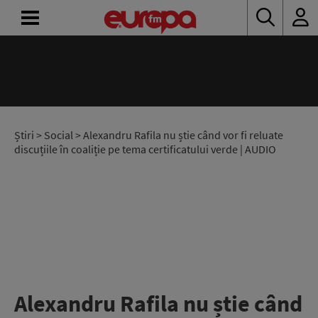
ACASĂ
ȘTIRI
RADIO
Știri
>
Social
> Alexandru Rafila nu știe când vor fi reluate
discuțiile în coaliție pe tema certificatului verde | AUDIO
CONCURSURI
PODCAST
ASCULTĂ
LIVE
Alexandru Rafila nu știe când