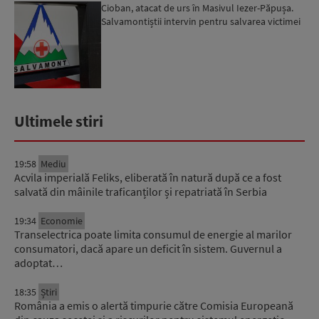
Cioban, atacat de urs în Masivul Iezer-Păpușa.
Salvamontiștii intervin pentru salvarea victimei
Ultimele stiri
19:58
Mediu
Acvila imperială Feliks, eliberată în natură după ce a fost
salvată din mâinile traficanților și repatriată în Serbia
19:34
Economie
Transelectrica poate limita consumul de energie al marilor
consumatori, dacă apare un deficit în sistem. Guvernul a
adoptat…
18:35
Știri
România a emis o alertă timpurie către Comisia Europeană