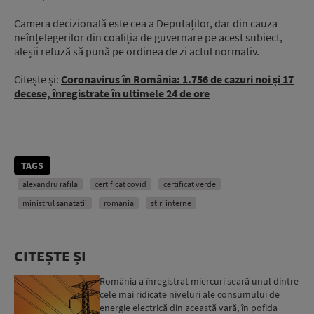
Camera decizională este cea a Deputaților, dar din cauza
neînțelegerilor din coaliția de guvernare pe acest subiect,
aleșii refuză să pună pe ordinea de zi actul normativ.
Citește și:
Coronavirus în România: 1.756 de cazuri noi și 17
decese, înregistrate în ultimele 24 de ore
TAGS
alexandru rafila
certificat covid
certificat verde
ministrul sanatatii
romania
stiri interne
CITEȘTE ȘI
România a înregistrat miercuri seară unul dintre
cele mai ridicate niveluri ale consumului de
energie electrică din această vară, în pofida