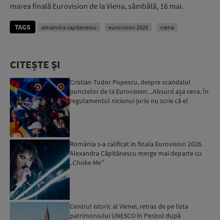
marea finală Eurovision de la Viena, sâmbătă, 16 mai.
TAGS
alexandra capitanescu
eurovision 2026
viena
CITEȘTE ȘI
Cristian Tudor Popescu, despre scandalul
punctelor de la Eurovision: „Absurd așa ceva. În
regulamentul niciunui juriu nu scrie că el
trebuie să fie pa...
România s-a calificat în finala Eurovision 2026.
Alexandra Căpitănescu merge mai departe cu
„Choke Me”
Centrul istoric al Vienei, retras de pe lista
patrimoniului UNESCO în Pericol după