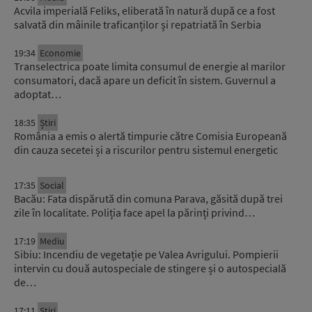
Acvila imperială Feliks, eliberată în natură după ce a fost
salvată din mâinile traficanților și repatriată în Serbia
19:34
Economie
Transelectrica poate limita consumul de energie al marilor
consumatori, dacă apare un deficit în sistem. Guvernul a
adoptat…
18:35
Știri
România a emis o alertă timpurie către Comisia Europeană
din cauza secetei și a riscurilor pentru sistemul energetic
17:35
Social
Bacău: Fata dispărută din comuna Parava, găsită după trei
zile în localitate. Poliția face apel la părinți privind…
17:19
Mediu
Sibiu: Incendiu de vegetație pe Valea Avrigului. Pompierii
intervin cu două autospeciale de stingere și o autospecială
de…
17:11
Știri