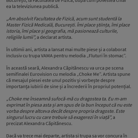
ea la televiziunea publică.
„Am absolvit Facultatea de Fizică, acum sunt studentă la
Master Fizică Medicală, București.
Îmi place știința, îmi place
istoria, îmi place și geografia,
mă pasionează culturile,
religiile lumii”,
a declarat artista.
În ultimii ani, artista a lansat mai multe piese și a colaborat
inclusiv cu trupa VAMA pentru melodia „Fluturi în stomac”.
În această seară, Alexandra Căpitănescu va urca pe scena
semifinalei Eurovision cu melodia „Choke Me”. Artista spune
că mesajul piesei este unul pozitiv și vorbește despre
importanța iubirii de sine și a încrederii în propriul potențial.
„Choke me înseamnă sufocă-mă cu dragostea ta.
Eu m-am
exprimat în piesa asta și am spus de la bun început că nu este
vorba despre altceva decât despre propria dragoste.
Este
singurul lucru cu care trebuie să exagerezi în viață”,
a
precizat Alexandra Căpitănescu.
Dacă va trece mai departe, artista si trupa sa vor concura în