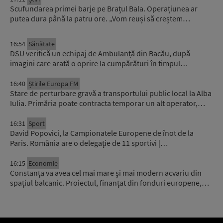
Scufundarea primei barje pe Brațul Bala. Operațiunea ar
putea dura până la patru ore. „Vom reuși să creștem…
16:54
Sănătate
DSU verifică un echipaj de Ambulanță din Bacău, după
imagini care arată o oprire la cumpărături în timpul…
16:40
Știrile Europa FM
Stare de perturbare gravă a transportului public local la Alba
Iulia. Primăria poate contracta temporar un alt operator,…
16:31
Sport
David Popovici, la Campionatele Europene de înot de la
Paris. România are o delegație de 11 sportivi |…
16:15
Economie
Constanța va avea cel mai mare și mai modern acvariu din
spațiul balcanic. Proiectul, finanțat din fonduri europene,…