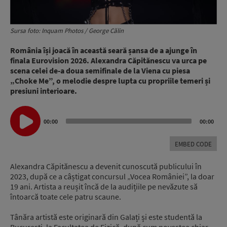
Sursa foto: Inquam Photos / George Călin
România își joacă în această seară șansa de a ajunge în
finala Eurovision 2026. Alexandra Căpitănescu va urca pe
scena celei de-a doua semifinale de la Viena cu piesa
„Choke Me”, o melodie despre lupta cu propriile temeri și
presiuni interioare.
Audio
00:00
00:00
Player
EMBED CODE
Alexandra Căpitănescu a devenit cunoscută publicului în
2023, după ce a câștigat concursul „Vocea României”, la doar
19 ani. Artista a reușit încă de la audițiile pe nevăzute să
întoarcă toate cele patru scaune.
Tânăra artistă este originară din Galați și este studentă la
București, la Facultatea de Fizică, după cum povestea chiar