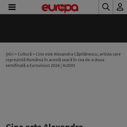
ACASĂ
ȘTIRI
RADIO
Știri
>
Cultură
> Cine este Alexandra Căpitănescu, artista care
reprezintă România în acestă seară în cea de-a doua
semifinală a Eurovision 2026 | AUDIO
CONCURSURI
PODCAST
ASCULTĂ
LIVE