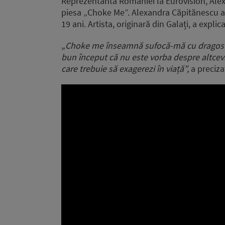
Reprezentanta României la Eurovision, Alex
piesa „Choke Me”. Alexandra Căpitănescu a 
19 ani. Artista, originară din Galați, a expli
„Choke me înseamnă sufocă-mă cu dragost
bun început că nu este vorba despre altcev
care trebuie să exagerezi în viață”,
a preciza