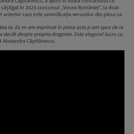
andra Căpitănescu, a ajuns în finala concursului cu
câștigat în 2023 concursul „Vocea României”, la doar
cat anterior care este semnificația versurilor din piesa sa.
ea ta.
Eu m-am exprimat în piesa asta și am spus de la
a decât despre propria dragoste.
Este singurul lucru cu
t Alexandra Căpitănescu.