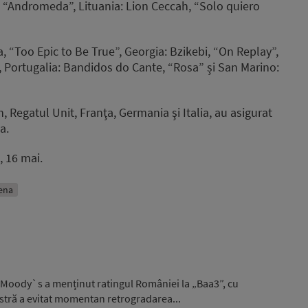
, “Andromeda”, Lituania: Lion Ceccah, “Solo quiero
ja, “Too Epic to Be True”, Georgia: Bzikebi, “On Replay”,
 Portugalia: Bandidos do Cante, “Rosa” și San Marino:
on, Regatul Unit, Franţa, Germania şi Italia, au asigurat
a.
, 16 mai.
ena
 Moody`s a menținut ratingul României la „Baa3”, cu
stră a evitat momentan retrogradarea...