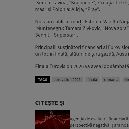
Serbia: Lavina, “Kraj mene”, Croaţia: Lelek
mas” și Polonia: Alicja, “Pray”.
Nu s-au calificat marţi: Estonia: Vanilla Nin
Muntenegru: Tamara Zivkovic, “Nova zora”,
Senhit, “Superstar”.
Principalii susţinători financiari ai Eurovisi
un loc în finală, alături de ţara gazdă, Austri
Finala Eurovision 2026 va avea loc sâmbătă
TAGS
eurovision 2026
finala
romania
vi
CITEȘTE ȘI
Agenția de evaluare financiară
perspectivă negativă. Țara noa