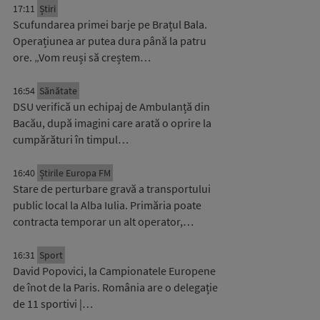
17:11
Știri
Scufundarea primei barje pe Brațul Bala.
Operațiunea ar putea dura până la patru
ore. „Vom reuși să creștem…
16:54
Sănătate
DSU verifică un echipaj de Ambulanță din
Bacău, după imagini care arată o oprire la
cumpărături în timpul…
16:40
Știrile Europa FM
Stare de perturbare gravă a transportului
public local la Alba Iulia. Primăria poate
contracta temporar un alt operator,…
16:31
Sport
David Popovici, la Campionatele Europene
de înot de la Paris. România are o delegație
de 11 sportivi |…