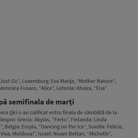
 “Just Go”, Luxemburg: Eva Marija, “Mother Nature”,
ronica Fusaro, “Alice”, Letonia: Atvara, “Ena”.
upă semifinala de marți
ce ţări s-au calificat entru finala de sâmbătă de la
despre: Grecia: Akylas, “Ferto”, Finlanda: Linda
 Belgia: Essyla, “Dancing on the Ice”, Suedia: Felicia,
iva, Moldova!”, Israel: Noam Bettan, “Michelle”,