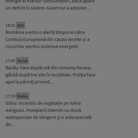
energie al marilor consumatori, dacă apare
un deficit în sistem. Guvernul a adoptat…
18:35
Știri
România a emis o alertă timpurie către
Comisia Europeană din cauza secetei și a
riscurilor pentru sistemul energetic
17:35
Social
Bacău: Fata dispărută din comuna Parava,
găsită după trei zile în localitate. Poliția face
apel la părinți privind…
17:19
Mediu
Sibiu: Incendiu de vegetație pe Valea
Avrigului. Pompierii intervin cu două
autospeciale de stingere și o autospecială
de…