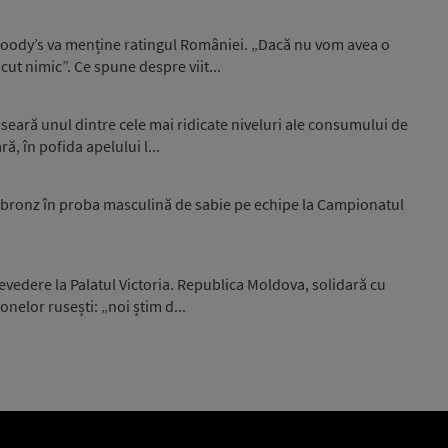
 Moody’s va menține ratingul României. „Dacă nu vom avea o
ut nimic”. Ce spune despre viit...
seară unul dintre cele mai ridicate niveluri ale consumului de
ă, în pofida apelului l...
 bronz în proba masculină de sabie pe echipe la Campionatul
trevedere la Palatul Victoria. Republica Moldova, solidară cu
elor rusești: „noi știm d...