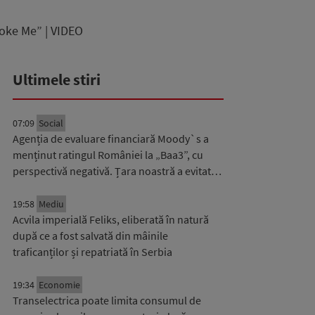
hoke Me” | VIDEO
Ultimele stiri
07:09
Social
Agenția de evaluare financiară Moody`s a
menținut ratingul României la „Baa3”, cu
perspectivă negativă. Țara noastră a evitat…
19:58
Mediu
Acvila imperială Feliks, eliberată în natură
după ce a fost salvată din mâinile
traficanților și repatriată în Serbia
19:34
Economie
Transelectrica poate limita consumul de