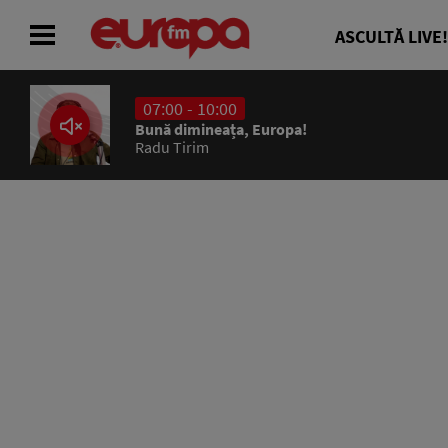
ASCULTĂ LIVE!
07:00 - 10:00
ACASĂ
Bună dimineața, Europa!
Radu Tirim
ȘTIRI
RADIO
CONCURSURI
PODCAST
ASCULTĂ LIVE