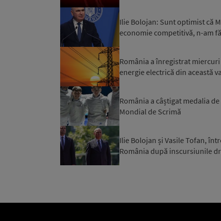
Ilie Bolojan: Sunt optimist că
economie competitivă, n-am făc
România a înregistrat miercuri 
energie electrică din această var
România a câștigat medalia de
Mondial de Scrimă
Ilie Bolojan și Vasile Tofan, în
România după inscursiunile dron