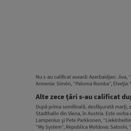
Nu s-au calificat aseară: Azerbaidjan: Jiva,
Armenia: Simón, “Paloma Rumba”, Elveţia: Ve
Alte zece țări s-au calificat d
După prima semifinală, desfăşurată marţi, ze
Stadthalle din Viena, în Austria. Este vorba 
Lampenius şi Pete Parkkonen, “Liekinheitin”,
“My System”, Republica Moldova: Satoshi, “V