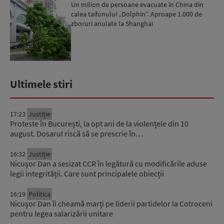
Un milion de persoane evacuate în China din
calea taifunului „Dolphin”. Aproape 1.000 de
zboruri anulate la Shanghai
Ultimele stiri
17:23
Justiție
Proteste în București, la opt ani de la violențele din 10
august. Dosarul riscă să se prescrie în…
16:32
Justiție
Nicușor Dan a sesizat CCR în legătură cu modificările aduse
legii integrității. Care sunt principalele obiecții
16:19
Politica
Nicușor Dan îi cheamă marți pe liderii partidelor la Cotroceni
pentru legea salarizării unitare