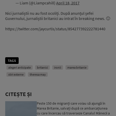
— Liam (@Liampcahill)
April 18, 2017
Nici jurnaliștii nu au fost ocoliți. După anunțul șefei
Guvernului, jurnaliștii britanici au intrat în breaking news. 🙂
https://twitter.com/jaycurtis/status/854277392222781440
TAGS
alegeri anticipate
britanici
ironii
marea britanie
stiri externe
theresa may
CITEȘTE ȘI
Peste 150 de migranți care voiau să ajungă în
Marea Britanie, salvați după ce ambarcațiunea
cu care încercau să traverseze Canalul Mânecii a