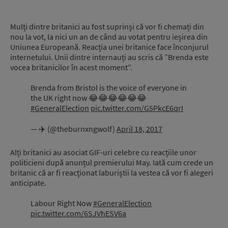
Mulți dintre britanici au fost suprinși că vor fi chemați din
nou la vot, la nici un an de când au votat pentru ieșirea din
Uniunea Europeană. Reacția unei britanice face înconjurul
internetului. Unii dintre internauți au scris că ”Brenda este
vocea britanicilor în acest moment”.
Brenda from Bristol is the voice of everyone in
the UK right now 😂😂😂😂😂😂
#GeneralElection
pic.twitter.com/G5PkcE6qrI
— ✈️ (@theburnxngwolf)
April 18, 2017
Alți britanici au asociat GIF-uri celebre cu reacțiile unor
politicieni după anunțul premierului May. Iată cum crede un
britanic că ar fi reacționat laburiștii la vestea că vor fi alegeri
anticipate.
Labour Right Now
#GeneralElection
pic.twitter.com/6SJVhESV6a