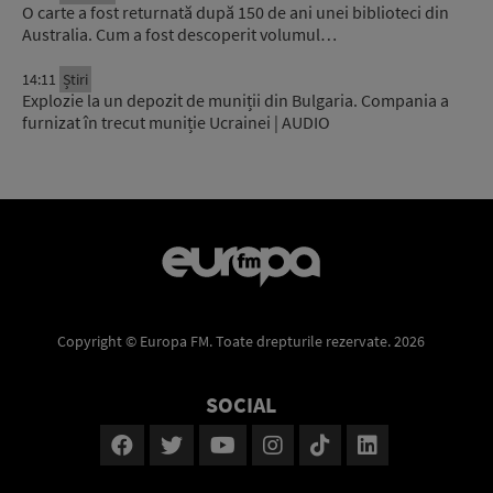
O carte a fost returnată după 150 de ani unei biblioteci din
Australia. Cum a fost descoperit volumul…
14:11
Știri
Explozie la un depozit de muniții din Bulgaria. Compania a
furnizat în trecut muniție Ucrainei | AUDIO
Copyright © Europa FM. Toate drepturile rezervate. 2026
SOCIAL