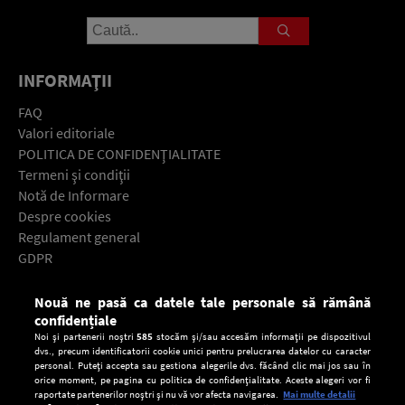
INFORMAŢII
FAQ
Valori editoriale
POLITICA DE CONFIDENŢIALITATE
Termeni şi condiţii
Notă de Informare
Despre cookies
Regulament general
GDPR
Contact
Nouă ne pasă ca datele tale personale să rămână
Descarcă gratuit aplicaţia Europa FM pentru smartphone:
confidențiale
Noi și partenerii noștri
585
stocăm și/sau accesăm informații pe dispozitivul
dvs., precum identificatorii cookie unici pentru prelucrarea datelor cu caracter
personal. Puteți accepta sau gestiona alegerile dvs. făcând clic mai jos sau în
orice moment, pe pagina cu politica de confidențialitate. Aceste alegeri vor fi
raportate partenerilor noștri și nu vă vor afecta navigarea.
Mai multe detalii