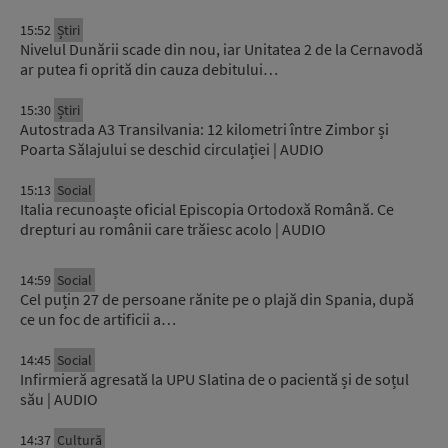
15:52
Știri
Nivelul Dunării scade din nou, iar Unitatea 2 de la Cernavodă
ar putea fi oprită din cauza debitului…
15:30
Știri
Autostrada A3 Transilvania: 12 kilometri între Zimbor și
Poarta Sălajului se deschid circulației | AUDIO
15:13
Social
Italia recunoaște oficial Episcopia Ortodoxă Română. Ce
drepturi au românii care trăiesc acolo | AUDIO
14:59
Social
Cel puțin 27 de persoane rănite pe o plajă din Spania, după
ce un foc de artificii a…
14:45
Social
Infirmieră agresată la UPU Slatina de o pacientă și de soțul
său | AUDIO
14:37
Cultură