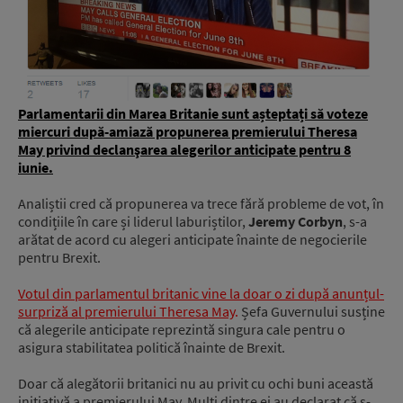
Parlamentarii din Marea Britanie sunt așteptați să voteze
miercuri după-amiază propunerea premierului Theresa
May privind declanşarea alegerilor anticipate pentru 8
iunie.
Analiștii cred că propunerea va trece fără probleme de vot, în
condițiile în care și liderul laburiștilor,
Jeremy Corbyn
, s-a
arătat de acord cu alegeri anticipate înainte de negocierile
pentru Brexit.
Votul din parlamentul britanic vine la doar o zi după anunțul-
surpriză al premierului Theresa May
.
Șefa Guvernului susține
că alegerile anticipate reprezintă singura cale pentru o
asigura stabilitatea politică înainte de Brexit.
Doar că alegătorii britanici nu au privit cu ochi buni această
inițiativă a premierului May. Mulți dintre ei au declarat că s-