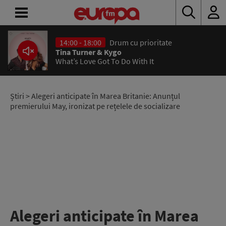
14:00 - 18:00
Drum cu prioritate
ACASĂ
Tina Turner & Kygo
What’s Love Got To Do With It
ȘTIRI
RADIO
Știri
> Alegeri anticipate în Marea Britanie: Anunțul
premierului May, ironizat pe rețelele de socializare
CONCURSURI
PODCAST
ASCULTĂ
LIVE
Alegeri anticipate în Marea