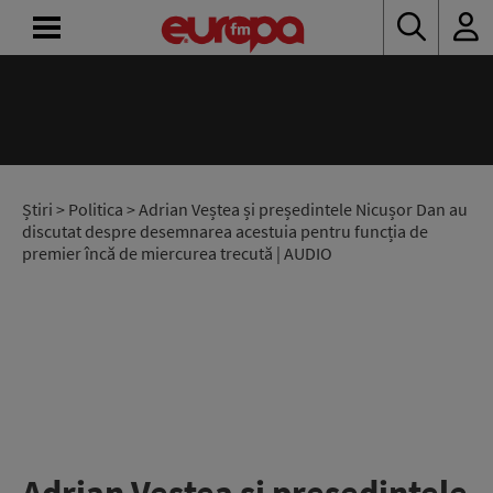
ACASĂ
ȘTIRI
RADIO
Știri
>
Politica
> Adrian Veștea și președintele Nicușor Dan au
discutat despre desemnarea acestuia pentru funcția de
premier încă de miercurea trecută | AUDIO
CONCURSURI
PODCAST
ASCULTĂ
LIVE