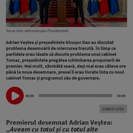
Sursa foto: Administrația Prezidențială
Adrian Veștea și președintele Nicușor Dan au discutat
problema desemnării de miercurea trecută. În timp ce
partidele erau lăsate să discute problema unui cabinet
Tomac, președintele pregătea schimbarea propunerii de
premier. Mai mult, sâmbătă seară, deși mai erau câteva ore
până la noua desemnare, presei îi erau livrate lista cu noul
cabinet Tomac și programul său de guvernare.
Audio
00:00
00:00
Player
EMBED CODE
Premierul desemnat Adrian Veștea:
„
Aveam cu totul și cu totul alte