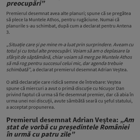
preocupări”
Premierul desemnat avea alte planuri; spune că se pregătea
să plece la Muntele Athos, pentru rugăciune. Numai că
planurile s-au schimbat, după cum a declarat pentru Antena
3.
„Situație care și pe mine m-a luat prin surprindere. Aveam cu
totul și cu totul alte preocupări. Voiam să am o deplasare la
sfârșit de săptămână, chiar voiam să merg pe Muntele Athos
să mă rog pentru succesul celui mic, dar agenda trebuie
schimbată”
, a declarat premierul desemnat Adrian Veștea.
O altă declarație care ridică semne de întrebare: Veștea
spune că miercuri a avut o primă discuție cu Nicușor Dan
privind faptul că urma să fie desemnat premier, dar că abia în
urma unei noi discuții, avute sâmbătă seară cu șeful statului,
a acceptat propunerea.
Premierul desemnat Adrian Veștea:
„Am
stat de vorbă cu președintele României
în urmă cu patru zile”