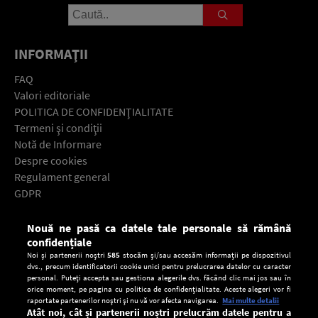
INFORMAŢII
FAQ
Valori editoriale
POLITICA DE CONFIDENŢIALITATE
Termeni şi condiţii
Notă de Informare
Despre cookies
Regulament general
GDPR
Contact
Nouă ne pasă ca datele tale personale să rămână
Descarcă gratuit aplicaţia Europa FM pentru smartphone:
confidențiale
Noi și partenerii noștri
585
stocăm și/sau accesăm informații pe dispozitivul
dvs., precum identificatorii cookie unici pentru prelucrarea datelor cu caracter
personal. Puteți accepta sau gestiona alegerile dvs. făcând clic mai jos sau în
orice moment, pe pagina cu politica de confidențialitate. Aceste alegeri vor fi
raportate partenerilor noștri și nu vă vor afecta navigarea.
Mai multe detalii
Atât noi, cât și partenerii noștri prelucrăm datele pentru a