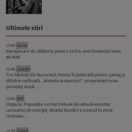
Ultimele stiri
13:00
Social
Atenţionare de călătorie pentru Sicilia. Avertismentul emis
de MAE
12:46
Justiție
Trei bărbați din București, trimiși în judecată pentru șantaj și
tâlhărie calificată. „Metoda acoperișul”- proprietarii erau
șantajați după…
12:43
Știri
Ungaria: Populația nu mai trebuie să reducă voluntar
consumul de energie. Nivelul Dunării a crescut în zona
centralei…
12:30
Știinţă