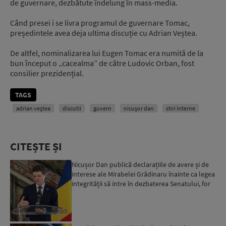
de guvernare, dezbătute îndelung în mass-media.
Când presei i se livra programul de guvernare Tomac,
președintele avea deja ultima discuție cu Adrian Veștea.
De altfel, nominalizarea lui Eugen Tomac era numită de la
bun început o „cacealma” de către Ludovic Orban, fost
consilier prezidențial.
TAGS
adrian veștea
discutii
guvern
nicușor dan
stiri interne
CITEȘTE ȘI
Nicușor Dan publică declarațiile de avere și de
interese ale Mirabelei Grădinaru înainte ca legea
integrității să intre în dezbaterea Senatului, for
d...