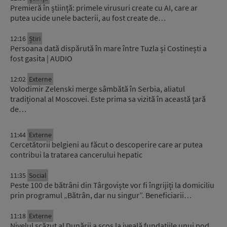
Premieră în știință: primele virusuri create cu AI, care ar
putea ucide unele bacterii, au fost create de…
12:16
Știri
Persoana dată dispărută în mare între Tuzla și Costinești a
fost gasita | AUDIO
12:02
Externe
Volodimir Zelenski merge sâmbătă în Serbia, aliatul
tradițional al Moscovei. Este prima sa vizită în această țară
de…
11:44
Externe
Cercetătorii belgieni au făcut o descoperire care ar putea
contribui la tratarea cancerului hepatic
11:35
Social
Peste 100 de bătrâni din Târgoviște vor fi îngrijiți la domiciliu
prin programul „Bătrân, dar nu singur”. Beneficiarii…
11:18
Externe
Nivelul scăzut al Dunării a scos la iveală fundațiile unui pod