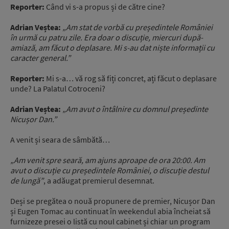
Reporter:
Când vi s-a propus și de către cine?
Adrian Veștea:
„Am stat de vorbă cu președintele României
în urmă cu patru zile. Era doar o discuție, miercuri după-
amiază, am făcut o deplasare. Mi s-au dat niște informații cu
caracter general.”
Reporter:
Mi s-a… vă rog să fiți concret, ați făcut o deplasare
unde? La Palatul Cotroceni?
Adrian Veștea:
„Am avut o întâlnire cu domnul președinte
Nicușor Dan.”
A venit și seara de sâmbătă…
„Am venit spre seară, am ajuns aproape de ora 20:00. Am
avut o discuție cu președintele României, o discuție destul
de lungă”
, a adăugat premierul desemnat.
Deși se pregătea o nouă propunere de premier, Nicușor Dan
și Eugen Tomac au continuat în weekendul abia încheiat să
furnizeze presei o listă cu noul cabinet și chiar un program