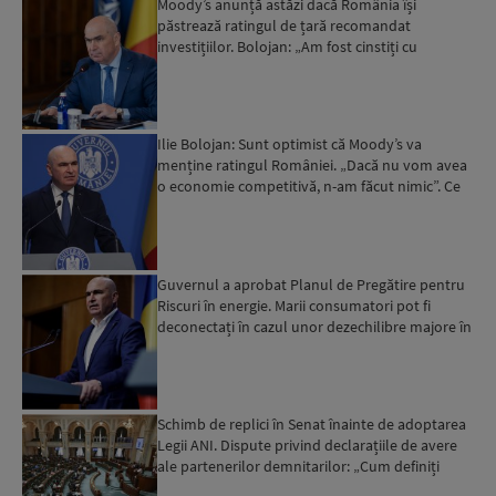
Moody’s anunță astăzi dacă România își
păstrează ratingul de țară recomandat
investițiilor. Bolojan: „Am fost cinstiți cu
românii. Am muncit din greu”...
Ilie Bolojan: Sunt optimist că Moody’s va
menține ratingul României. „Dacă nu vom avea
o economie competitivă, n-am făcut nimic”. Ce
spune despre viit...
Guvernul a aprobat Planul de Pregătire pentru
Riscuri în energie. Marii consumatori pot fi
deconectați în cazul unor dezechilibre majore în
sistemul e...
Schimb de replici în Senat înainte de adoptarea
Legii ANI. Dispute privind declarațiile de avere
ale partenerilor demnitarilor: „Cum definiți
amantele...