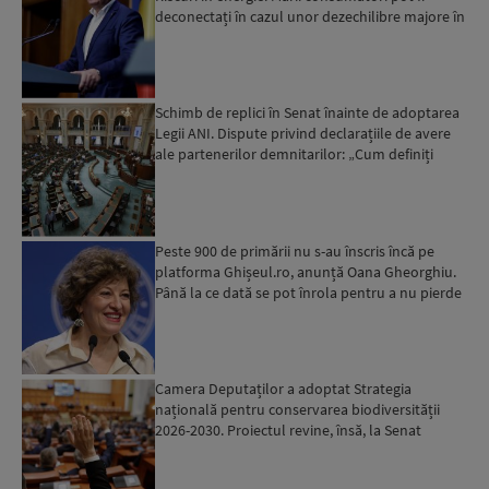
deconectați în cazul unor dezechilibre majore în
sistemul e...
Schimb de replici în Senat înainte de adoptarea
Legii ANI. Dispute privind declarațiile de avere
ale partenerilor demnitarilor: „Cum definiți
amantele...
Peste 900 de primării nu s-au înscris încă pe
platforma Ghișeul.ro, anunță Oana Gheorghiu.
Până la ce dată se pot înrola pentru a nu pierde
fondurile ...
Camera Deputaților a adoptat Strategia
națională pentru conservarea biodiversității
2026-2030. Proiectul revine, însă, la Senat
pentru modificări...