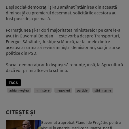
Deși social-democrații și-au amânat întâlnirea din această
dimineață cu premierul desemnat, solicitările acestora au
fost puse deja pe masă.
Formațiunea și-ar dori majoritatea ministerelor pe care le-a
avut în Guvernul Bolojan — este vorba despre Transporturi,
Energie, Sănătate, Justiție și Muncă, iar la unele dintre
acestea ar urma să revină miniștri demisionari, susțin surse
politice din PSD.
Social-democrații ar fi dispuși să renunțe, însă, la Agricultură
dacă vor primi altceva la schimb.
TAGS
adrian veștea
ministere
negocieri
partide
stiri interne
CITEȘTE ȘI
Guvernul a aprobat Planul de Pregătire pentru
Riscuri în energie. Marii consumatori pot fi