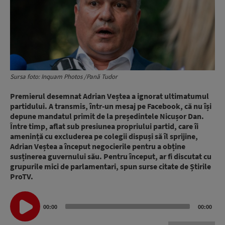
Sursa foto: Inquam Photos /Pană Tudor
Premierul desemnat Adrian Veștea a ignorat ultimatumul
partidului. A transmis, într-un mesaj pe Facebook, că nu își
depune mandatul primit de la președintele Nicușor Dan.
Între timp, aflat sub presiunea propriului partid, care îi
amenință cu excluderea pe colegii dispuși să îl sprijine,
Adrian Veștea a început negocierile pentru a obține
susținerea guvernului său. Pentru început, ar fi discutat cu
grupurile mici de parlamentari, spun surse citate de Știrile
ProTV.
Audio
00:00
00:00
Player