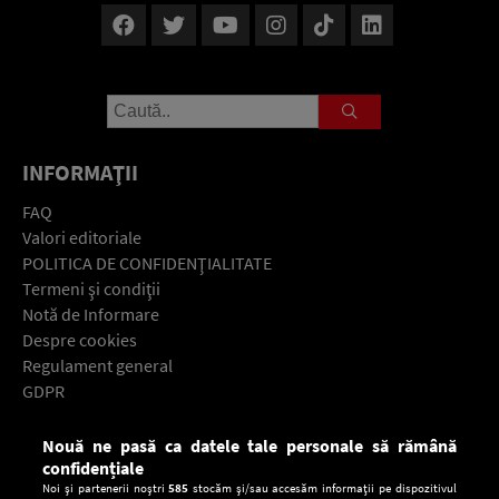
INFORMAŢII
FAQ
Valori editoriale
POLITICA DE CONFIDENŢIALITATE
Termeni şi condiţii
Notă de Informare
Despre cookies
Regulament general
GDPR
Contact
Nouă ne pasă ca datele tale personale să rămână
Descarcă gratuit aplicaţia Europa FM pentru smartphone:
confidențiale
Noi și partenerii noștri
585
stocăm și/sau accesăm informații pe dispozitivul