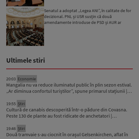
Senatul a adoptat „Legea ANI”, în calitate de for
decizional. PNL și USR susțin că două
amendamente introduse de PSD și AUR ar
putea pune în pericol u...
Ultimele stiri
20:03
Economie
Mangalia nu va reduce iluminatul public în plin sezon estival.
„Ar diminua confortul turiștilor”, spune primarul stațiunii |…
19:55
Știri
Cultură de canabis descoperită într-o pădure din Covasna.
Peste 130 de plante au fost ridicate de anchetatori |…
19:46
Știri
Două tramvaie s-au ciocnit în orașul Gelsenkirchen, aflat în