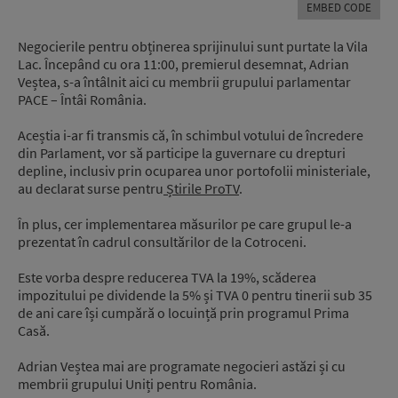
EMBED CODE
Negocierile pentru obținerea sprijinului sunt purtate la Vila
Lac. Începând cu ora 11:00, premierul desemnat, Adrian
Veștea, s-a întâlnit aici cu membrii grupului parlamentar
PACE – Întâi România.
Aceștia i-ar fi transmis că, în schimbul votului de încredere
din Parlament, vor să participe la guvernare cu drepturi
depline, inclusiv prin ocuparea unor portofolii ministeriale,
au declarat surse pentru
Știrile ProTV
.
În plus, cer implementarea măsurilor pe care grupul le-a
prezentat în cadrul consultărilor de la Cotroceni.
Este vorba despre reducerea TVA la 19%, scăderea
impozitului pe dividende la 5% și TVA 0 pentru tinerii sub 35
de ani care își cumpără o locuință prin programul Prima
Casă.
Adrian Veștea mai are programate negocieri astăzi și cu
membrii grupului Uniți pentru România.