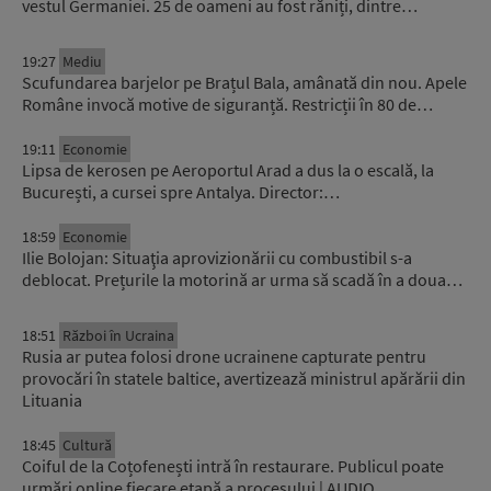
vestul Germaniei. 25 de oameni au fost răniți, dintre…
19:27
Mediu
Scufundarea barjelor pe Brațul Bala, amânată din nou. Apele
Române invocă motive de siguranță. Restricții în 80 de…
19:11
Economie
Lipsa de kerosen pe Aeroportul Arad a dus la o escală, la
București, a cursei spre Antalya. Director:…
18:59
Economie
Ilie Bolojan: Situaţia aprovizionării cu combustibil s-a
deblocat. Prețurile la motorină ar urma să scadă în a doua…
18:51
Război în Ucraina
Rusia ar putea folosi drone ucrainene capturate pentru
provocări în statele baltice, avertizează ministrul apărării din
Lituania
18:45
Cultură
Coiful de la Coțofenești intră în restaurare. Publicul poate
urmări online fiecare etapă a procesului | AUDIO