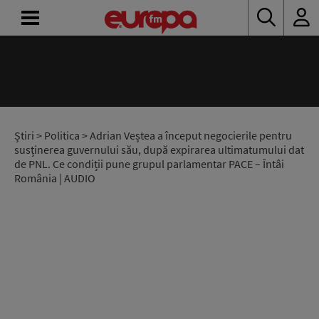
ACASĂ
ȘTIRI
RADIO
Știri
>
Politica
> Adrian Veștea a început negocierile pentru
susținerea guvernului său, după expirarea ultimatumului dat
de PNL. Ce condiții pune grupul parlamentar PACE – Întâi
CONCURSURI
România | AUDIO
PODCAST
ASCULTĂ
LIVE