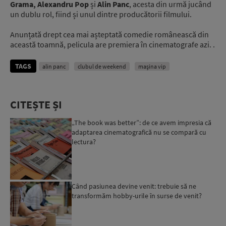
Grama, Alexandru Pop
și
Alin Panc
, acesta din urmă jucând
un dublu rol, fiind și unul dintre producătorii filmului.
Anunțată drept cea mai așteptată comedie românească din
această toamnă, pelicula are premiera în cinematografe azi. .
TAGS
alin panc
clubul de weekend
mașina vip
CITEȘTE ȘI
„The book was better”: de ce avem impresia că
adaptarea cinematografică nu se compară cu
lectura?
Când pasiunea devine venit: trebuie să ne
transformăm hobby-urile în surse de venit?