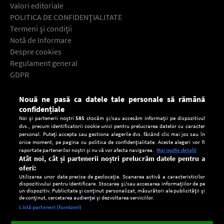
Valori editoriale
POLITICA DE CONFIDENŢIALITATE
Termeni şi condiţii
Notă de Informare
Despre cookies
Regulament general
GDPR
Contact
Nouă ne pasă ca datele tale personale să rămână
Descarcă gratuit aplicaţia Europa FM pentru smartphone:
confidențiale
Noi și partenerii noștri
585
stocăm și/sau accesăm informații pe dispozitivul
dvs., precum identificatorii cookie unici pentru prelucrarea datelor cu caracter
personal. Puteți accepta sau gestiona alegerile dvs. făcând clic mai jos sau în
orice moment, pe pagina cu politica de confidențialitate. Aceste alegeri vor fi
raportate partenerilor noștri și nu vă vor afecta navigarea.
Mai multe detalii
Atât noi, cât și partenerii noștri prelucrăm datele pentru a
oferi:
Utilizarea unor date precise de geolocație. Scanarea activă a caracteristicilor
dispozitivului pentru identificare. Stocarea și/sau accesarea informațiilor de pe
un dispozitiv. Publicitate și conținut personalizat, măsurători ale publicității și
de conținut, cercetarea audienței și dezvoltarea serviciilor.
Setări:
Listă parteneri (furnizori)
Ascultă Europa FM în aplicație
Dark