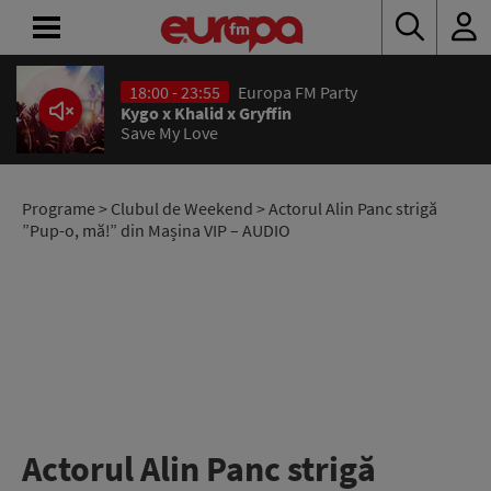
18:00 - 23:55
Europa FM Party
ACASĂ
Kygo x Khalid x Gryffin
Save My Love
ȘTIRI
RADIO
Programe
>
Clubul de Weekend
> Actorul Alin Panc strigă
”Pup-o, mă!” din Mașina VIP – AUDIO
CONCURSURI
PODCAST
ASCULTĂ
LIVE
Actorul Alin Panc strigă