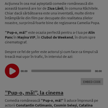
Acțiunea în cea mai așteptată comedie românească din
această toamnă are lor de
Ziua Lânii
, în comuna Răchitele.
Chiar dacă sărbătoarea este una inventată, multe dintre
întâmplările din film par decupate din realitatea zilelor
noastre, surprinsă foarte bine de regizoarea Camelia Popa.
”Pup-o, mă!”
este ocazia perfectă pentru a-l lua pe
Alin
Panc
în
Mașina VIP
, în
Clubul de Weekend
, în drum spre
cinematograf.
Despre ce fel de șofer este actorul și cum face ca timpul să
treacă mai ușor în trafic, în interviul de azi:
Audio
00:00
00:00
Player
EMBED CODE
”Pup-o, mă!”, la cinema
Comedia românească
”Pup-o, mă!”
îi aduce împreună pe
actorii
Constantin Cotimanis, Cosmin Seleși, Catalina