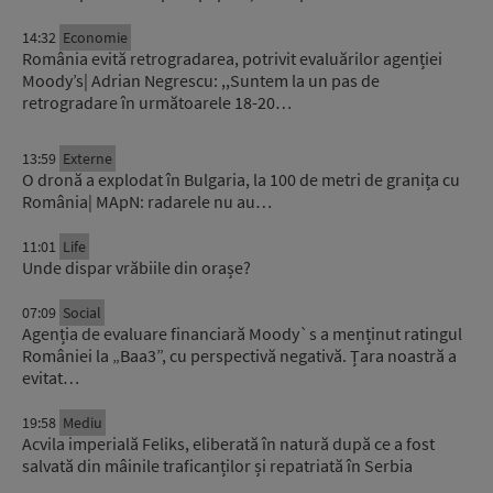
14:32
Economie
România evită retrogradarea, potrivit evaluărilor agenției
Moody’s| Adrian Negrescu: ,,Suntem la un pas de
retrogradare în următoarele 18-20…
13:59
Externe
O dronă a explodat în Bulgaria, la 100 de metri de granița cu
România| MApN: radarele nu au…
11:01
Life
Unde dispar vrăbiile din orașe?
07:09
Social
Agenția de evaluare financiară Moody`s a menținut ratingul
României la „Baa3”, cu perspectivă negativă. Țara noastră a
evitat…
19:58
Mediu
Acvila imperială Feliks, eliberată în natură după ce a fost
salvată din mâinile traficanților și repatriată în Serbia