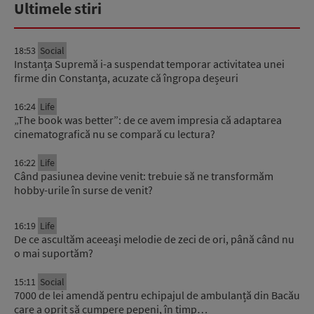
Ultimele stiri
18:53
Social
Instanța Supremă i-a suspendat temporar activitatea unei
firme din Constanța, acuzate că îngropa deșeuri
16:24
Life
„The book was better”: de ce avem impresia că adaptarea
cinematografică nu se compară cu lectura?
16:22
Life
Când pasiunea devine venit: trebuie să ne transformăm
hobby-urile în surse de venit?
16:19
Life
De ce ascultăm aceeași melodie de zeci de ori, până când nu
o mai suportăm?
15:11
Social
7000 de lei amendă pentru echipajul de ambulanță din Bacău
care a oprit să cumpere pepeni, în timp…