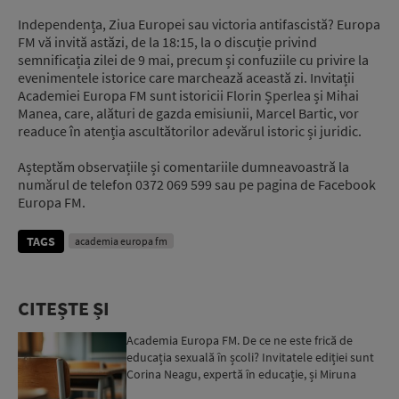
Independența, Ziua Europei sau victoria antifascistă? Europa
FM vă invită astăzi, de la 18:15, la o discuție privind
semnificația zilei de 9 mai, precum și confuziile cu privire la
evenimentele istorice care marchează această zi. Invitații
Academiei Europa FM sunt istoricii Florin Șperlea și Mihai
Manea, care, alături de gazda emisiunii, Marcel Bartic, vor
readuce în atenția ascultătorilor adevărul istoric și juridic.
Așteptăm observațiile și comentariile dumneavoastră la
numărul de telefon 0372 069 599 sau pe pagina de Facebook
Europa FM.
TAGS
academia europa fm
CITEȘTE ȘI
Academia Europa FM. De ce ne este frică de
educația sexuală în școli? Invitatele ediției sunt
Corina Neagu, expertă în educație, și Miruna
Stamate, re...