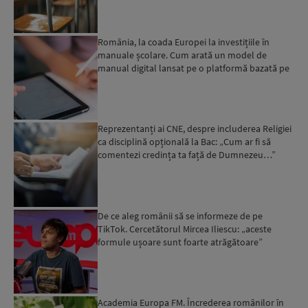
România, la coada Europei la investițiile în
manuale școlare. Cum arată un model de
manual digital lansat pe o platformă bazată pe
AI
Reprezentanți ai CNE, despre includerea Religiei
ca disciplină opțională la Bac: „Cum ar fi să
comentezi credința ta față de Dumnezeu…”
De ce aleg românii să se informeze de pe
TikTok. Cercetătorul Mircea Iliescu: „aceste
formule ușoare sunt foarte atrăgătoare”
Academia Europa FM. Încrederea românilor în