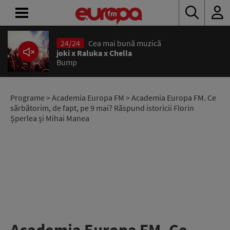
24/24
Cea mai bună muzică
ACASĂ
joki x Raluka x Chella
Bump
ȘTIRI
RADIO
Programe
>
Academia Europa FM
> Academia Europa FM. Ce
sărbătorim, de fapt, pe 9 mai? Răspund istoricii Florin
Șperlea și Mihai Manea
CONCURSURI
PODCAST
ASCULTĂ
LIVE