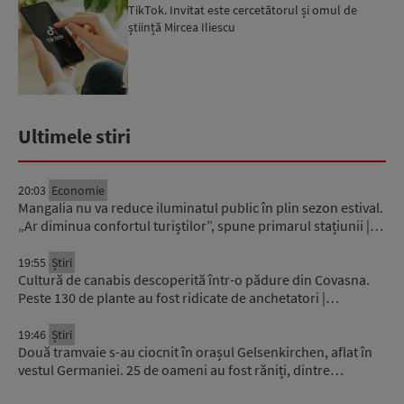
TikTok. Invitat este cercetătorul și omul de
știință Mircea Iliescu
Ultimele stiri
20:03
Economie
Mangalia nu va reduce iluminatul public în plin sezon estival.
„Ar diminua confortul turiștilor”, spune primarul stațiunii |…
19:55
Știri
Cultură de canabis descoperită într-o pădure din Covasna.
Peste 130 de plante au fost ridicate de anchetatori |…
19:46
Știri
Două tramvaie s-au ciocnit în orașul Gelsenkirchen, aflat în
vestul Germaniei. 25 de oameni au fost răniți, dintre…