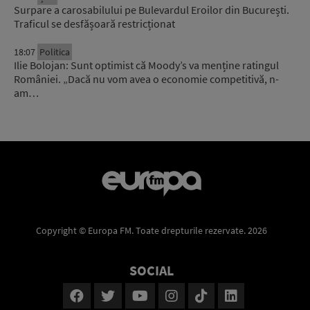
Surpare a carosabilului pe Bulevardul Eroilor din București.
Traficul se desfășoară restricționat
18:07
Politica
Ilie Bolojan: Sunt optimist că Moody’s va menține ratingul
României. „Dacă nu vom avea o economie competitivă, n-
am…
Copyright © Europa FM. Toate drepturile rezervate. 2026
SOCIAL