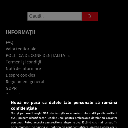
INFORMAŢII
FAQ
Valori editoriale
POLITICA DE CONFIDENŢIALITATE
Termeni şi condiţii
Notă de Informare
Despre cookies
Regulament general
GDPR
Contact
Nouă ne pasă ca datele tale personale să rămână
Descarcă gratuit aplicaţia Europa FM pentru smartphone:
confidențiale
Noi și partenerii noștri
585
stocăm și/sau accesăm informații pe dispozitivul
dvs., precum identificatorii cookie unici pentru prelucrarea datelor cu caracter
personal. Puteți accepta sau gestiona alegerile dvs. făcând clic mai jos sau în
orice moment, pe pagina cu politica de confidențialitate. Aceste alegeri vor fi