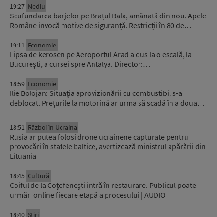
19:27
Mediu
Scufundarea barjelor pe Brațul Bala, amânată din nou. Apele
Române invocă motive de siguranță. Restricții în 80 de…
19:11
Economie
Lipsa de kerosen pe Aeroportul Arad a dus la o escală, la
București, a cursei spre Antalya. Director:…
18:59
Economie
Ilie Bolojan: Situaţia aprovizionării cu combustibil s-a
deblocat. Prețurile la motorină ar urma să scadă în a doua…
18:51
Război în Ucraina
Rusia ar putea folosi drone ucrainene capturate pentru
provocări în statele baltice, avertizează ministrul apărării din
Lituania
18:45
Cultură
Coiful de la Coțofenești intră în restaurare. Publicul poate
urmări online fiecare etapă a procesului | AUDIO
18:40
Știri