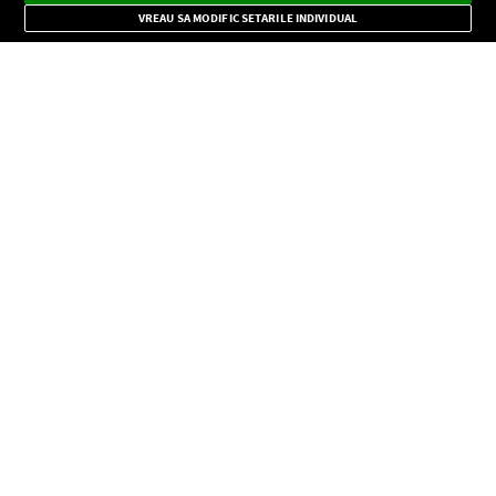
Mode
importante.
VREAU SA MODIFIC SETARILE INDIVIDUAL
CONFIDENŢIALITATE
Copyright © Europa FM. Toate drepturile rezervate. 2026
SOCIAL
INFORMAŢII