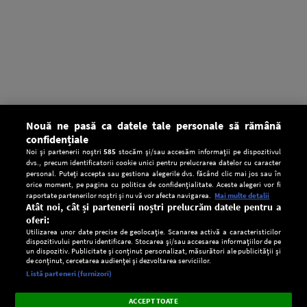
Nouă ne pasă ca datele tale personale să rămână
confidențiale
Noi și partenerii noștri
585
stocăm și/sau accesăm informații pe dispozitivul
dvs., precum identificatorii cookie unici pentru prelucrarea datelor cu caracter
personal. Puteți accepta sau gestiona alegerile dvs. făcând clic mai jos sau în
orice moment, pe pagina cu politica de confidențialitate. Aceste alegeri vor fi
raportate partenerilor noștri și nu vă vor afecta navigarea.
Mai multe detalii
Atât noi, cât și partenerii noștri prelucrăm datele pentru a
oferi:
Utilizarea unor date precise de geolocație. Scanarea activă a caracteristicilor
dispozitivului pentru identificare. Stocarea și/sau accesarea informațiilor de pe
un dispozitiv. Publicitate și conținut personalizat, măsurători ale publicității și
de conținut, cercetarea audienței și dezvoltarea serviciilor.
Setări:
Listă parteneri (furnizori)
Ascultă Europa FM în aplicație
Dark
×
Instalează
Radio live, podcasturi, știri și alerte
ACCEPT TOATE