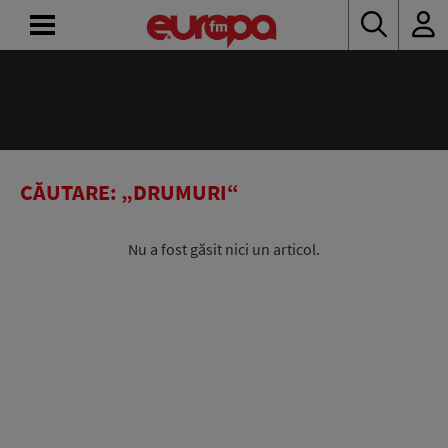
ACASĂ
ȘTIRI
RADIO
CĂUTARE: „DRUMURI“
CONCURSURI
Nu a fost găsit nici un articol.
PODCAST
ASCULTĂ
LIVE