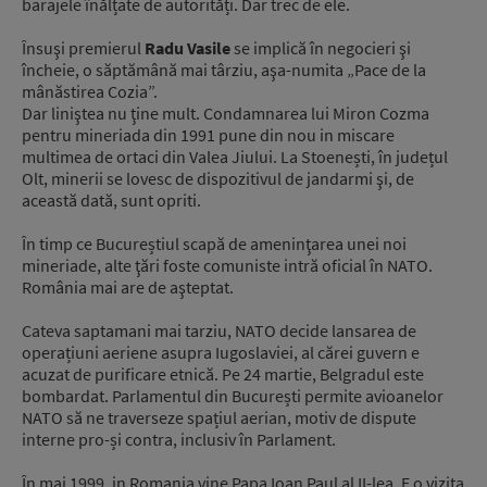
barajele înălțate de autorități. Dar trec de ele.
Însuşi premierul
Radu Vasile
se implică în negocieri şi
încheie, o săptămână mai târziu, aşa-numita „Pace de la
mânăstirea Cozia”.
Dar liniştea nu ţine mult. Condamnarea lui Miron Cozma
pentru mineriada din 1991 pune din nou in miscare
multimea de ortaci din Valea Jiului. La Stoenești, în județul
Olt, minerii se lovesc de dispozitivul de jandarmi şi, de
această dată, sunt opriti.
În timp ce Bucureștiul scapă de ameninţarea unei noi
mineriade, alte ţări foste comuniste intră oficial în NATO.
România mai are de aşteptat.
Cateva saptamani mai tarziu, NATO decide lansarea de
operațiuni aeriene asupra Iugoslaviei, al cărei guvern e
acuzat de purificare etnică. Pe 24 martie, Belgradul este
bombardat. Parlamentul din București permite avioanelor
NATO să ne traverseze spațiul aerian, motiv de dispute
interne pro-și contra, inclusiv în Parlament.
În mai 1999, in Romania vine Papa Ioan Paul al II-lea. E o vizita