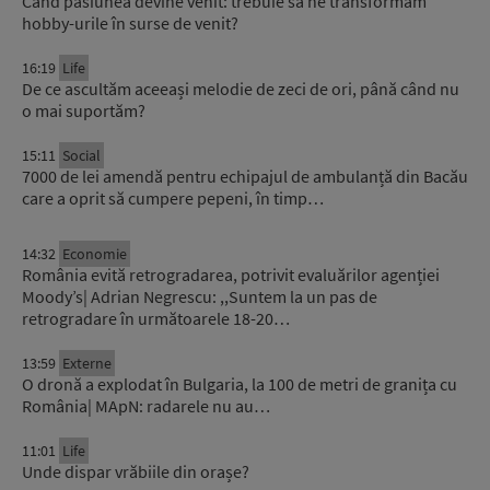
Când pasiunea devine venit: trebuie să ne transformăm
hobby-urile în surse de venit?
16:19
Life
De ce ascultăm aceeași melodie de zeci de ori, până când nu
o mai suportăm?
15:11
Social
7000 de lei amendă pentru echipajul de ambulanță din Bacău
care a oprit să cumpere pepeni, în timp…
14:32
Economie
România evită retrogradarea, potrivit evaluărilor agenției
Moody’s| Adrian Negrescu: ,,Suntem la un pas de
retrogradare în următoarele 18-20…
13:59
Externe
O dronă a explodat în Bulgaria, la 100 de metri de granița cu
România| MApN: radarele nu au…
11:01
Life
Unde dispar vrăbiile din orașe?