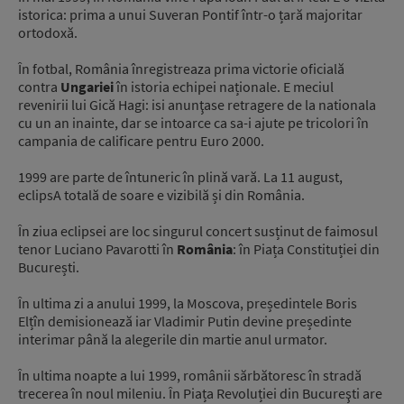
istorica: prima a unui Suveran Pontif într-o țară majoritar
ortodoxă.
În fotbal, România înregistreaza prima victorie oficială
contra
Ungariei
în istoria echipei naționale. E meciul
revenirii lui Gică Hagi: isi anunţase retragere de la nationala
cu un an inainte, dar se intoarce ca sa-i ajute pe tricolori în
campania de calificare pentru Euro 2000.
1999 are parte de întuneric în plină vară. La 11 august,
eclipsA totală de soare e vizibilă și din România.
În ziua eclipsei are loc singurul concert susținut de faimosul
tenor Luciano Pavarotti în
România
: în Piața Constituției din
București.
În ultima zi a anului 1999, la Moscova, președintele Boris
Elțîn demisionează iar Vladimir Putin devine președinte
interimar până la alegerile din martie anul urmator.
În ultima noapte a lui 1999, românii sărbătoresc în stradă
trecerea în noul mileniu. În Piața Revoluției din Bucureşti are