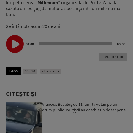
loc petrecerea „
Millenium
” organizată de ProTv. Zăpada
căzută din belşug dă multora speranţa într-un mileniu mai
bun.
Se întâmpla acum 20 de ani.
Audio
Player
00:00
00:00
EMBED CODE
TAGS
30in30
stiri interne
CITEȘTE ȘI
Vrancea: Bebeluș de 11 luni, la volan pe un
drum public. Polițiștii au deschis un dosar penal