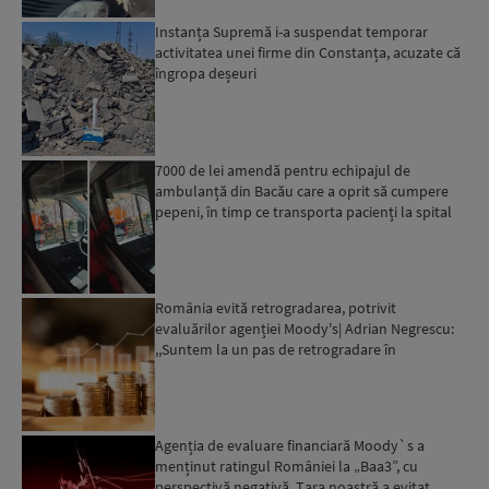
Instanța Supremă i-a suspendat temporar
activitatea unei firme din Constanța, acuzate că
îngropa deșeuri
7000 de lei amendă pentru echipajul de
ambulanță din Bacău care a oprit să cumpere
pepeni, în timp ce transporta pacienți la spital
România evită retrogradarea, potrivit
evaluărilor agenției Moody's| Adrian Negrescu:
,,Suntem la un pas de retrogradare în
următoarele 18-20 de luni, ...
Agenția de evaluare financiară Moody`s a
menținut ratingul României la „Baa3”, cu
perspectivă negativă. Țara noastră a evitat