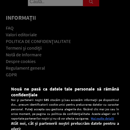
INFORMAŢII
FAQ
Valori editoriale
POLITICA DE CONFIDENŢIALITATE
Termeni şi condiţii
Notă de Informare
Despre cookies
Regulament general
GDPR
Contact
Nouă ne pasă ca datele tale personale să rămână
Descarcă gratuit aplicaţia Europa FM pentru smartphone:
confidențiale
Noi și partenerii noștri
585
stocăm și/sau accesăm informații pe dispozitivul
dvs., precum identificatorii cookie unici pentru prelucrarea datelor cu caracter
personal. Puteți accepta sau gestiona alegerile dvs. făcând clic mai jos sau în
orice moment, pe pagina cu politica de confidențialitate. Aceste alegeri vor fi
raportate partenerilor noștri și nu vă vor afecta navigarea.
Mai multe detalii
Atât noi, cât și partenerii noștri prelucrăm datele pentru a
oferi: