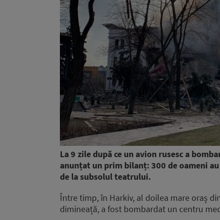
La 9 zile după ce un avion rusesc a bombar
anunțat un prim bilanț: 300 de oameni au 
de la subsolul teatrului.
Între timp, în Harkiv, al doilea mare oraș din
dimineață, a fost bombardat un centru med