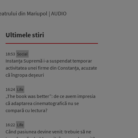
atrului din Mariupol | AUDIO
Ultimele stiri
18:53
Social
Instanța Supremă i-a suspendat temporar
activitatea unei firme din Constanța, acuzate
că îngropa deșeuri
16:24
Life
„The book was better”: de ce avem impresia
că adaptarea cinematografică nu se
compară cu lectura?
16:22
Life
Când pasiunea devine venit: trebuie să ne