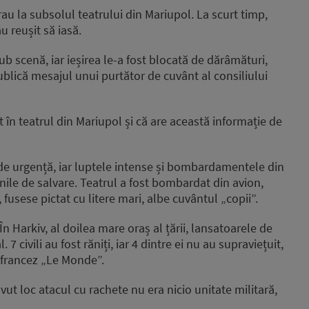
au la subsolul teatrului din Mariupol. La scurt timp,
 reușit să iasă.
scenă, iar ieșirea le-a fost blocată de dărâmături,
ublică mesajul unui purtător de cuvânt al consiliului
în teatrul din Mariupol și că are această informație de
 de urgență, iar luptele intense și bombardamentele din
nile de salvare. Teatrul a fost bombardat din avion,
, fusese pictat cu litere mari, albe cuvântul „copii”.
 Harkiv, al doilea mare oraș al țării, lansatoarele de
7 civili au fost răniți, iar 4 dintre ei nu au supraviețuit,
ui francez „Le Monde”.
avut loc atacul cu rachete nu era nicio unitate militară,