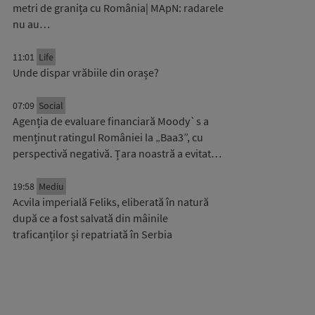
metri de granița cu România| MApN: radarele
nu au…
11:01
Life
Unde dispar vrăbiile din orașe?
07:09
Social
Agenția de evaluare financiară Moody`s a
menținut ratingul României la „Baa3”, cu
perspectivă negativă. Țara noastră a evitat…
19:58
Mediu
Acvila imperială Feliks, eliberată în natură
după ce a fost salvată din mâinile
traficanților și repatriată în Serbia