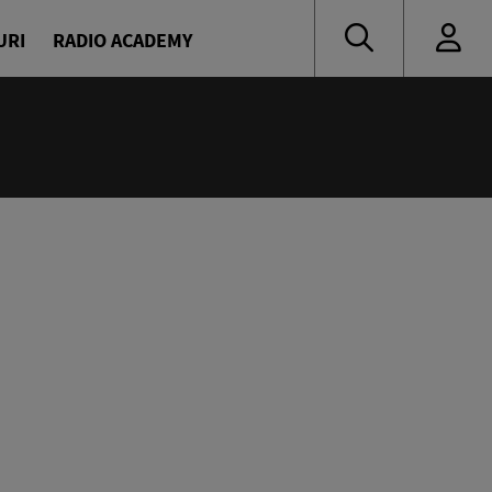
URI
RADIO ACADEMY
:55
Party