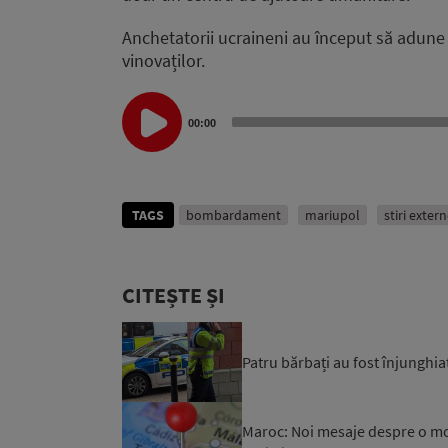
Anchetatorii ucraineni au început să adune p
vinovaților.
Audio
Player
00:00
TAGS
bombardament
mariupol
stiri exter
CITEȘTE ȘI
Patru bărbați au fost înjunghiaț
Maroc: Noi mesaje despre o mob