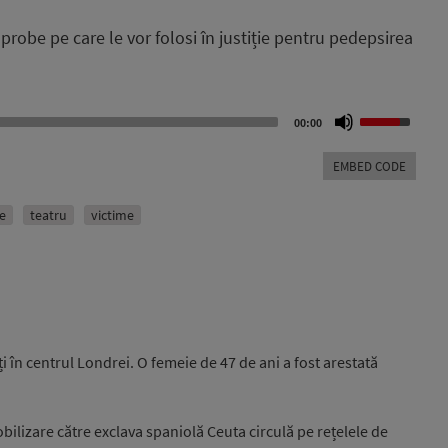
robe pe care le vor folosi în justiție pentru pedepsirea
Use
00:00
Up/Down
Arrow
EMBED CODE
keys
to
increase
ne
teatru
victime
or
decrease
volume.
i în centrul Londrei. O femeie de 47 de ani a fost arestată
ilizare către exclava spaniolă Ceuta circulă pe rețelele de