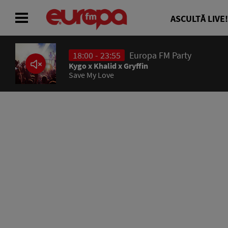
ASCULTĂ LIVE!
18:00 - 23:55
Europa FM Party
ACASĂ
Kygo x Khalid x Gryffin
Save My Love
ȘTIRI
RADIO
CONCURSURI
PODCAST
ASCULTĂ LIVE