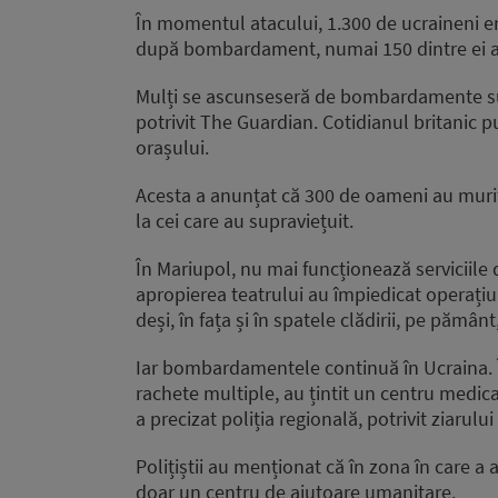
În momentul atacului, 1.300 de ucraineni er
după bombardament, numai 150 dintre ei au
Mulți se ascunseseră de bombardamente sub 
potrivit The Guardian. Cotidianul britanic p
orașului.
Acesta a anunțat că 300 de oameni au murit 
la cei care au supraviețuit.
În Mariupol, nu mai funcționează serviciile
apropierea teatrului au împiedicat operațiu
deși, în fața și în spatele clădirii, pe pământ
Iar bombardamentele continuă în Ucraina. În
rachete multiple, au țintit un centru medical. 
a precizat poliția regională, potrivit ziarul
Polițiștii au menționat că în zona în care a 
doar un centru de ajutoare umanitare.