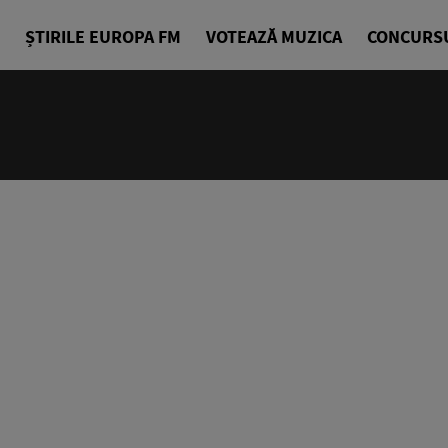
ȘTIRILE EUROPA FM
VOTEAZĂ MUZICA
CONCURS
18:00 - 23
Europa FM 
EuropaFM