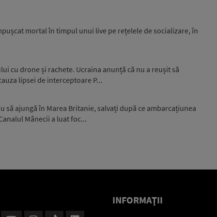
pușcat mortal în timpul unui live pe rețelele de socializare, în
ui cu drone și rachete. Ucraina anunță că nu a reușit să
auza lipsei de interceptoare P...
au să ajungă în Marea Britanie, salvați după ce ambarcațiunea
analul Mânecii a luat foc...
INFORMAŢII