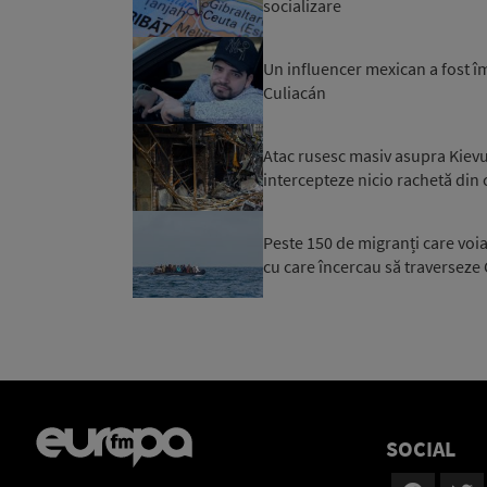
socializare
Un influencer mexican a fost îm
Culiacán
Atac rusesc masiv asupra Kievul
intercepteze nicio rachetă din c
Peste 150 de migranți care voi
cu care încercau să traverseze C
SOCIAL