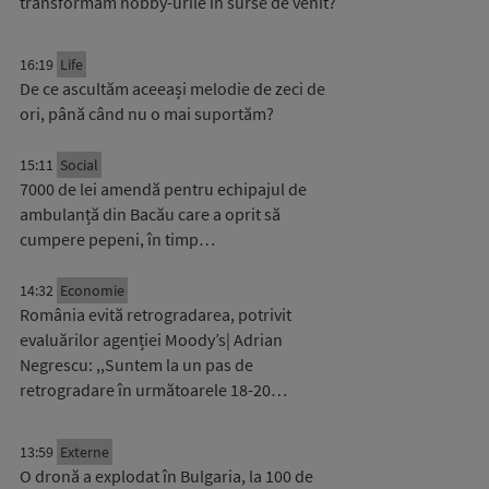
transformăm hobby-urile în surse de venit?
16:19
Life
De ce ascultăm aceeași melodie de zeci de
ori, până când nu o mai suportăm?
15:11
Social
7000 de lei amendă pentru echipajul de
ambulanță din Bacău care a oprit să
cumpere pepeni, în timp…
14:32
Economie
România evită retrogradarea, potrivit
evaluărilor agenției Moody’s| Adrian
Negrescu: ,,Suntem la un pas de
retrogradare în următoarele 18-20…
13:59
Externe
O dronă a explodat în Bulgaria, la 100 de