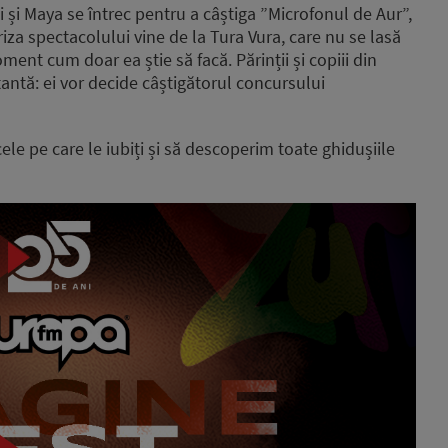
 și Maya se întrec pentru a câștiga ”Microfonul de Aur”,
riza spectacolului vine de la Tura Vura, care nu se lasă
ment cum doar ea știe să facă. Părinții și copiii din
ntă: ei vor decide câștigătorul concursului
e pe care le iubiți și să descoperim toate ghidușiile