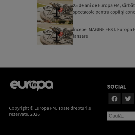
25 de ani de Europa FM, sărbători
spectacole pentru copii și con
Începe IMAGINE FEST. Europa FM, 
lansare
SOCIAL
Copyright © Europa FM. Toate drepturile
rezervate. 2026