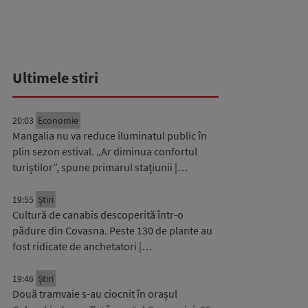
Ultimele stiri
20:03
Economie
Mangalia nu va reduce iluminatul public în
plin sezon estival. „Ar diminua confortul
turiștilor”, spune primarul stațiunii |…
19:55
Știri
Cultură de canabis descoperită într-o
pădure din Covasna. Peste 130 de plante au
fost ridicate de anchetatori |…
19:46
Știri
Două tramvaie s-au ciocnit în orașul