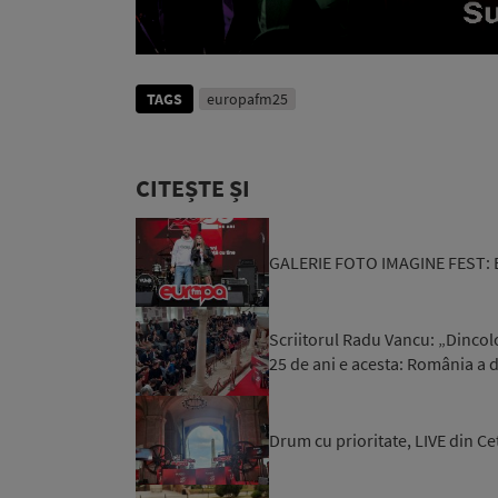
TAGS
europafm25
CITEȘTE ȘI
GALERIE FOTO IMAGINE FEST: Eu
Scriitorul Radu Vancu: „Dincol
25 de ani e acesta: România a d
Drum cu prioritate, LIVE din Ce