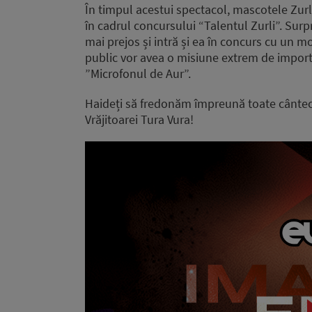
În timpul acestui spectacol, mascotele Zurli
în cadrul concursului “Talentul Zurli”. Surp
mai prejos și intră și ea în concurs cu un mo
public vor avea o misiune extrem de importa
”Microfonul de Aur”.
Haideți să fredonăm împreună toate cântecel
Vrăjitoarei Tura Vura!