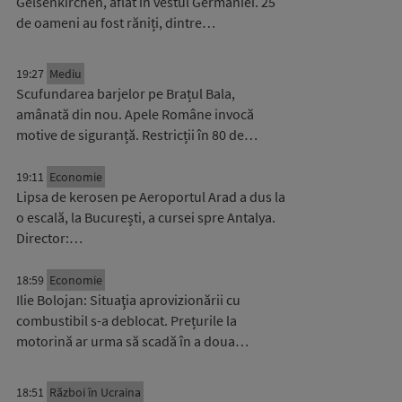
Gelsenkirchen, aflat în vestul Germaniei. 25
de oameni au fost răniți, dintre…
19:27
Mediu
Scufundarea barjelor pe Brațul Bala,
amânată din nou. Apele Române invocă
motive de siguranță. Restricții în 80 de…
19:11
Economie
Lipsa de kerosen pe Aeroportul Arad a dus la
o escală, la București, a cursei spre Antalya.
Director:…
18:59
Economie
Ilie Bolojan: Situaţia aprovizionării cu
combustibil s-a deblocat. Prețurile la
motorină ar urma să scadă în a doua…
18:51
Război în Ucraina