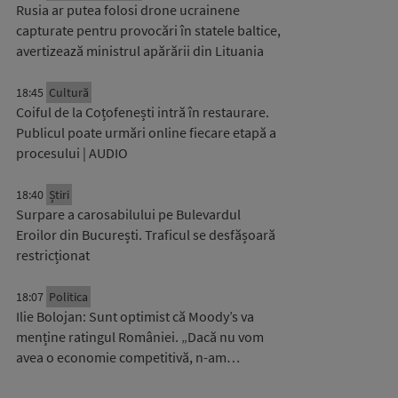
Rusia ar putea folosi drone ucrainene
capturate pentru provocări în statele baltice,
avertizează ministrul apărării din Lituania
18:45
Cultură
Coiful de la Coțofenești intră în restaurare.
Publicul poate urmări online fiecare etapă a
procesului | AUDIO
18:40
Știri
Surpare a carosabilului pe Bulevardul
Eroilor din București. Traficul se desfășoară
restricționat
18:07
Politica
Ilie Bolojan: Sunt optimist că Moody’s va
menține ratingul României. „Dacă nu vom
avea o economie competitivă, n-am…