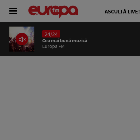
ASCULTĂ LIVE!
24/24
ACASĂ
Cea mai bună muzică
Europa FM
ȘTIRI
RADIO
CONCURSURI
PODCAST
ASCULTĂ LIVE