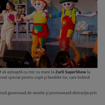
M vă așteaptă cu mic cu mare la
Zurli SuperShow
la
reat special pentru copii și familiile lor, care îmbină
doză generoasă de veselie și promovează distracția prin