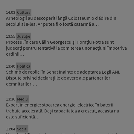
14:03
Cultură
Arheologii au descoperit lângă Colosseum o clădire din
secolul al II-lea. Ar putea fi o fostă cazarmă a…
13:55
Justiție
Procesul în care Călin Georgescu și Horațiu Potra sunt
judecați pentru tentativă la comiterea unor acțiuni împotriva
ordinii…
13:40
Politica
Schimb de replici în Senat înainte de adoptarea Legii ANI.
Dispute privind declarațiile de avere ale partenerilor
demnitarilor:…
13:36
Mediu
Expert în energie: stocarea energiei electrice în baterii
trebuie accelerată. Deși capacitatea a crescut, aceasta nu
este suficientă…
13:04
Social