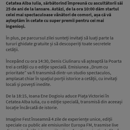
Cetatea Alba Iulia, sărbătorind împreună cu ascultătorii săi
25 de ani de la lansare. Astăzi, de la ora 10:00 dăm startul
celei mai spectaculoase vânători de comori, așa că vă
așteptăm în cetate cu super premii pentru cei mai
ingenioși.
În plus, pe parcursul zilei sunteți invitați să luați parte la
tururi ghidate gratuite și să descoperiți toate secretele
cetății.
Începând cu ora 14:30, Denis Ciulinaru vă așteaptă la Poarta
trei a cetății cu o ediție specială. Emisiunea „Drum cu
prioritate” va fi transmisă dintr-un studio spectaculos,
amplasat chiar în spațiul porții istorice a cetății, cu invitați
locali și povești inedite.
De la 18:15, Ioana Ene Dogioiu aduce Piața Victoriei în
Cetatea Alba Iulia, cu o ediție specială, transmisă din aceeași
locație încărcată de istorie.
Imagine Fest înseamnă 4 zile de experiențe unice, ediții
speciale cu public ale emisiunilor Europa FM, trasmise live