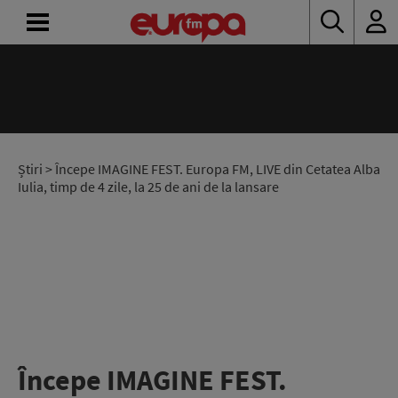
ACASĂ
ȘTIRI
RADIO
Știri
> Începe IMAGINE FEST. Europa FM, LIVE din Cetatea Alba
Iulia, timp de 4 zile, la 25 de ani de la lansare
CONCURSURI
PODCAST
ASCULTĂ
LIVE
Începe IMAGINE FEST.