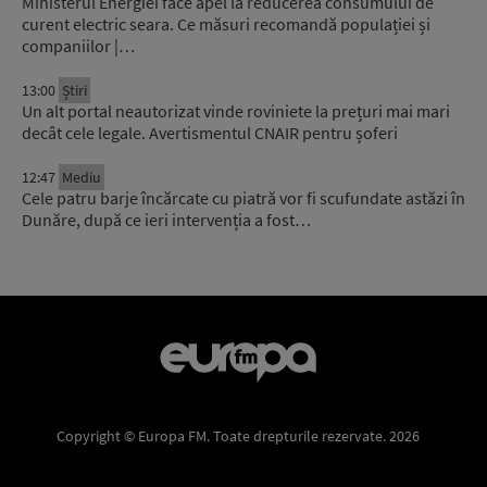
Ministerul Energiei face apel la reducerea consumului de
curent electric seara. Ce măsuri recomandă populației și
companiilor |…
13:00
Știri
Un alt portal neautorizat vinde roviniete la prețuri mai mari
decât cele legale. Avertismentul CNAIR pentru șoferi
12:47
Mediu
Cele patru barje încărcate cu piatră vor fi scufundate astăzi în
Dunăre, după ce ieri intervenția a fost…
Copyright © Europa FM. Toate drepturile rezervate. 2026