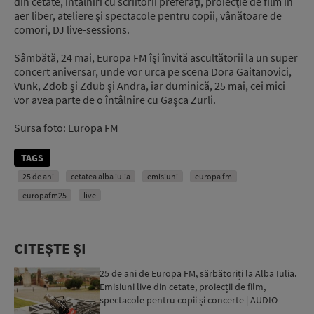
din cetate, întâlniri cu scriitorii preferați, proiecție de film în
aer liber, ateliere și spectacole pentru copii, vânătoare de
comori, DJ live-sessions.
Sâmbătă, 24 mai, Europa FM își învită ascultătorii la un super
concert aniversar, unde vor urca pe scena Dora Gaitanovici,
Vunk, Zdob și Zdub și Andra, iar duminică, 25 mai, cei mici
vor avea parte de o întâlnire cu Gașca Zurli.
Sursa foto: Europa FM
TAGS
25 de ani
cetatea alba iulia
emisiuni
europa fm
europafm25
live
CITEȘTE ȘI
25 de ani de Europa FM, sărbătoriți la Alba Iulia.
Emisiuni live din cetate, proiecții de film,
spectacole pentru copii și concerte | AUDIO