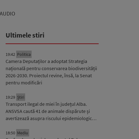
| AUDIO
Ultimele stiri
19:42
Politica
Camera Deputaților a adoptat Strategia
națională pentru conservarea biodiversității
2026-2030. Proiectul revine, însă, la Senat
pentru modificări
19:29
Știri
Transport ilegal de miei în județul Alba.
ANSVSA caută 41 de animale dispărute și
avertizează asupra riscului epidemiologic…
18:50
Mediu