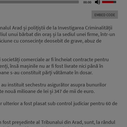
00:00
Up/Down
Arrow
EMBED CODE
keys
to
lul Arad și polițiștii de la Investigarea Criminalității
increase
iul unui bărbat din oraș și la sediul unei firme, într-un
or
lăciune cu consecințe deosebit de grave, abuz de
decrease
volume.
i societăți comerciale ar fi încheiat contracte pentru
ți, însă mașinile nu ar fi fost livrate nici până în
ane s-au constituit părți vătămate în dosar.
 au instituit sechestru asigurător asupra bunurilor
e nouă milioane de lei și 347 de mii de euro.
r ulterior a fost plasat sub control judiciar pentru 60 de
n fost președinte al Tribunalui din Arad, sunt, la rândul