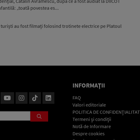
idențial, Cătălin Avramescu, după ce a fost audiat la DIICOT
fantilă: „toată povestea es...
uriști au fost filmați folosind trotinete electrice pe Platoul
INFORMAŢII
FAQ
Valori editoriale
POLITICA DE CONFIDENŢIALITAT
Termeni şi condiţii
Notă de Informare
Despre cookies