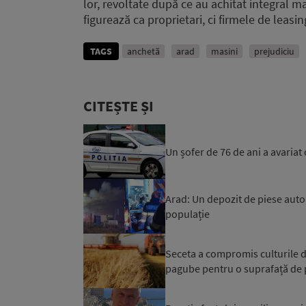
lor, revoltate după ce au achitat integral ma
figurează ca proprietari, ci firmele de leas
TAGS
anchetă
arad
masini
prejudiciu
CITEȘTE ȘI
Un șofer de 76 de ani a avariat
Arad: Un depozit de piese auto
populație
Seceta a compromis culturile d
pagube pentru o suprafață de 