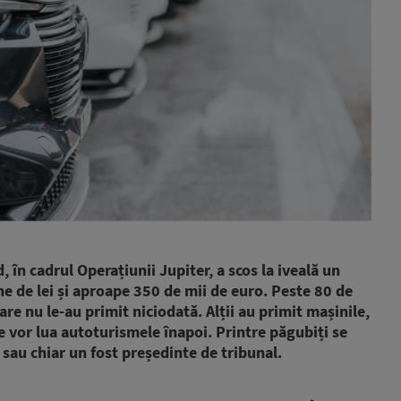
 în cadrul Operațiunii Jupiter, a scos la iveală un
e de lei și aproape 350 de mii de euro. Peste 80 de
are nu le-au primit niciodată. Alții au primit mașinile,
 vor lua autoturismele înapoi. Printre păgubiți se
e sau chiar un fost președinte de tribunal.
Use