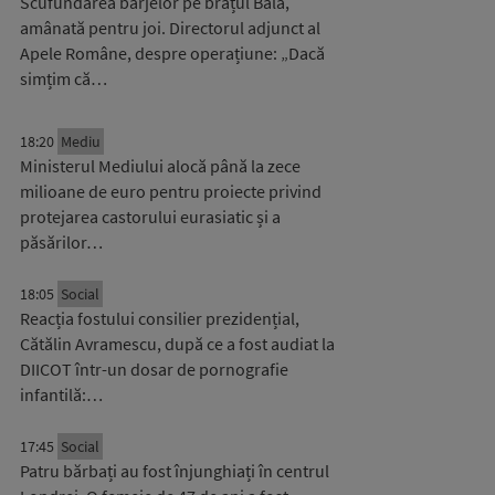
Scufundarea barjelor pe brațul Bala,
amânată pentru joi. Directorul adjunct al
Apele Române, despre operațiune: „Dacă
simțim că…
18:20
Mediu
Ministerul Mediului alocă până la zece
milioane de euro pentru proiecte privind
protejarea castorului eurasiatic și a
păsărilor…
18:05
Social
Reacția fostului consilier prezidențial,
Cătălin Avramescu, după ce a fost audiat la
DIICOT într-un dosar de pornografie
infantilă:…
17:45
Social
Patru bărbați au fost înjunghiați în centrul