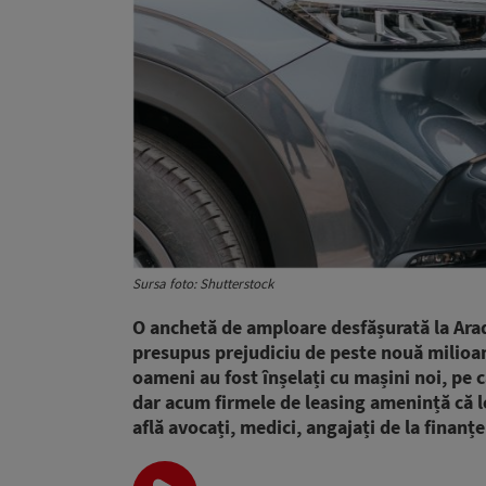
Sursa foto: Shutterstock
O anchetă de amploare desfășurată la Arad,
presupus prejudiciu de peste nouă milioan
oameni au fost înșelați cu mașini noi, pe c
dar acum firmele de leasing amenință că le
află avocați, medici, angajați de la finanț