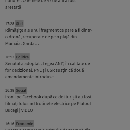
Londrei. O femeie de 47 de ani a fost
arestată
17:28
Știri
Rămășițe ale unui fragment ce pare a fi dintr-
o dronă, recuperate de pe o plajă din
Mamaia. Garda…
16:52
Politica
Senatul a adoptat „Legea ANI”, în calitate de
for decizional. PNL și USR susțin că două
amendamente introduse…
16:38
Social
Ironii pe Facebook după ce doi turiști au fost
filmați folosind trotinete electrice pe Platoul
Bucegi | VIDEO
16:16
Economie