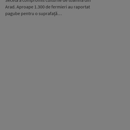
Seceta a compromis culturile de toamnă din
Arad. Aproape 1.300 de fermieri au raportat
pagube pentru o suprafață…