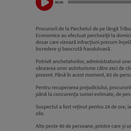
Audio
00:00
Player
Procurorii de la Parchetul de pe lângă Tribuna
Economice au efectuat percheziții la domicil
dosar care vizează infracțiuni precum înșe
încredere și bancrută frauduloasă.
Potrivit anchetatorilor, administratorul une
vânzarea unor autoturisme către zeci de clien
prezent. Până în acest moment, 83 de perso
Pentru recuperarea prejudiciului, procurorii
până la concurența sumei estimate, de pest
Suspectul a fost reținut pentru 24 de ore, ia
zile.
Alte peste 40 de persoane, printre care și u