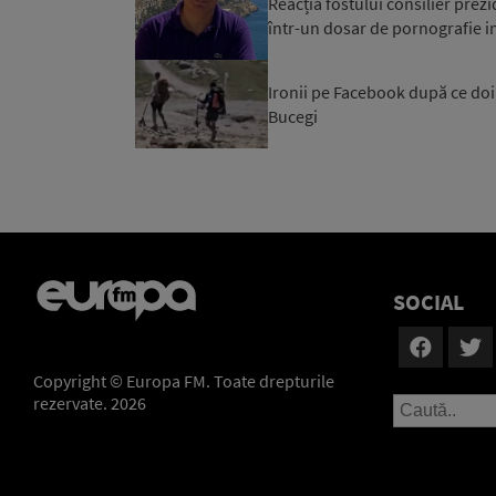
Reacția fostului consilier prez
într-un dosar de pornografie in
Ironii pe Facebook după ce doi t
Bucegi
SOCIAL
Copyright © Europa FM. Toate drepturile
rezervate. 2026