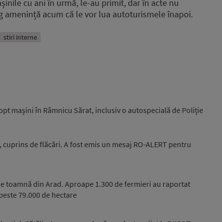
șinile cu ani în urmă, le-au primit, dar în acte nu
ing amenință acum că le vor lua autoturismele înapoi.
stiri interne
 opt mașini în Râmnicu Sărat, inclusiv o autospecială de Poliție
, cuprins de flăcări. A fost emis un mesaj RO-ALERT pentru
e toamnă din Arad. Aproape 1.300 de fermieri au raportat
peste 79.000 de hectare